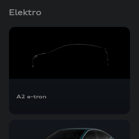
Elektro
A2
e-tron