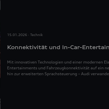
ganzheitlich – vom Mitarbeitenden bis zum automatisi
eine zukunftssichere, flexible und resiliente Wertsch
15.01.2026
Technik
Konnektivität und In-Car-Enterta
Mit innovativen Technologien und einer modernen Elek
Entertainments und Fahrzeugkonnektivität auf ein neues Level. Von Gaming über Sport-Streaming bis
hin zur erweiterten Sprachsteuerung – Audi verwandelt das Auto in einen multimedialen Erlebnisr
Gleichzeitig eröffnet der neue Audi Application Store 