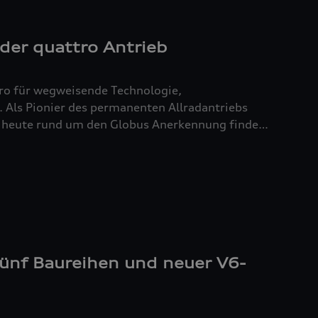
 der
quattro
Antrieb
ro
für wegweisende Technologie,
. Als Pionier des permanenten Allradantriebs
 heute rund um den Globus Anerkennung finden.
der im anspruchsvollen Gelände: der
ptimale Kraftverteilung und ein einmaliges
iterentwicklung verkörpert
quattro
„Vorsprung
 Geschwindigkeit.
fünf Baureihen und neuer V6-