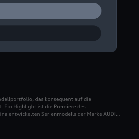
. Limitiert auf 499 Exemplare, 1.001 PS stark
nspirierte Nuvolari
das leistungsstärkste und
 Gleichzeitig präsentieren die vier Ringe mit dem
 Designphilosophie.
odellportfolio, das konsequent auf die
. Ein Highlight ist die Premiere des
China entwickelten Serienmodells der Marke AUDI.
ihre Präsenz vor Ort durch den Audi A6L sowie
tattet mit umfangreichen, marktspezifischen