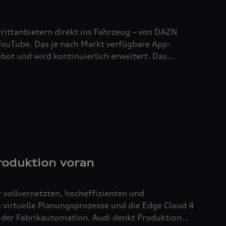
Drittanbietern direkt ins Fahrzeug – von DAZN
 YouTube. Das je nach Markt verfügbare App-
ebot und wird kontinuierlich erweitert. Das
em der Kundinnen und Kunden nahtlos in das
s MMI eingebunden und lässt sich auch ohne
Produktion voran
r vollvernetzten, hocheffizienten und
 virtuelle Planungsprozesse und die Edge Cloud 4
 der Fabrikautomation. Audi denkt Produktion