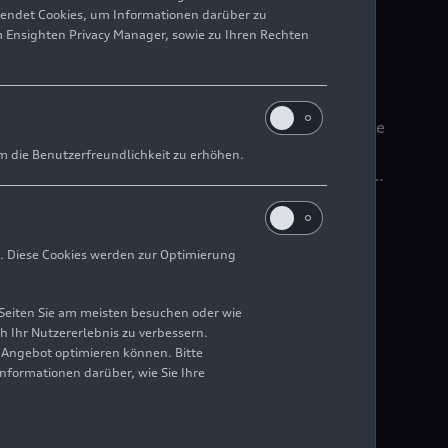
wendet Cookies, um Informationen darüber zu
m Ensighten Privacy Manager, sowie zu Ihren Rechten
ik unter freiem Himmel: Die Audi Sommerkonzerte
al der musikalischen Begegnungen ein. Ein
m die Benutzerfreundlichkeit zu erhöhen.
 „Dido und Aeneas“, die Barockmusik, Beatboxing
es Programm für die ganze Familie.
. Diese Cookies werden zur Optimierung
Seiten Sie am meisten besuchen oder wie
h Ihr Nutzererlebnis zu verbessern.
r Angebot optimieren können. Bitte
Informationen darüber, wie Sie Ihre
 mit High-Performance-Hybridantrieb – und