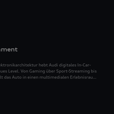
erten Takt – und schafft so die Grundlage für
öpfung.
inment
tronikarchitektur hebt Audi digitales In-Car-
aum.
vielfältige Möglichkeiten zur Individualisierung.