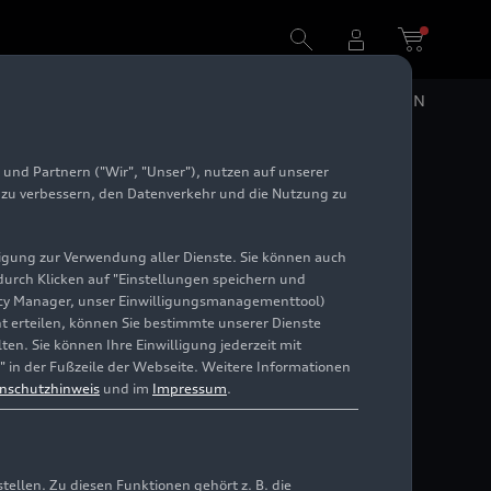
DE
EN
und Partnern ("Wir", "Unser"), nutzen auf unserer
e zu verbessern, den Datenverkehr und die Nutzung zu
illigung zur Verwendung aller Dienste. Sie können auch
 durch Klicken auf "Einstellungen speichern und
ivacy Manager, unser Einwilligungsmanagementtool)
chten der AUDI AG – von neuesten
cht erteilen, können Sie bestimmte unserer Dienste
revents.
en. Sie können Ihre Einwilligung jederzeit mit
" in der Fußzeile der Webseite. Weitere Informationen
nschutzhinweis
und im
Impressum
.
llen. Zu diesen Funktionen gehört z. B. die