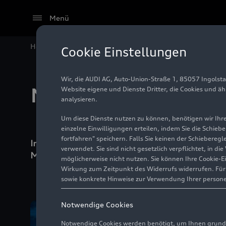
Menü
Home
Audi Media Center
Medien-Sets
Cookie Einstellungen
Wir, die AUDI AG, Auto-Union-Straße 1, 85057 Ingolst
Medien-Sets
Website eigene und Dienste Dritter, die Cookies und ä
analysieren.
Um diese Dienste nutzen zu können, benötigen wir Ihre 
einzelne Einwilligungen erteilen, indem Sie die Schieb
fortfahren" speichern. Falls Sie keinen der Schiebere
In diesem Bereich finden Sie alle Medie
verwendet. Sie sind nicht gesetzlich verpflichtet, in d
Modellen über die wichtigsten Messen bi
möglicherweise nicht nutzen. Sie können Ihre Cookie-E
Wirkung zum Zeitpunkt des Widerrufs widerrufen. Für d
sowie konkrete Hinweise zur Verwendung Ihrer person
Notwendige Cookies
Notwendige Cookies werden benötigt, um Ihnen grundl