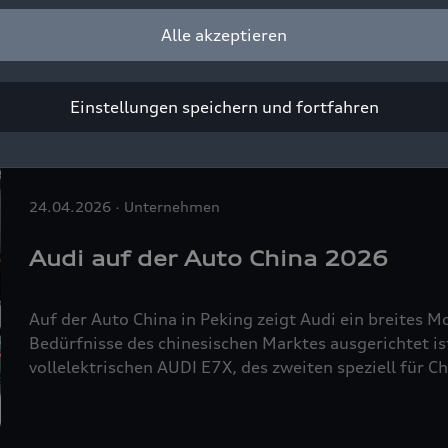
beschleunigt den technologischen Aufbruch der Marke
Alle akzeptieren
und über 350 km/h schnell ist der von der Formel 1 i
schnellste Serienfahrzeug in der Geschichte von Audi.
Supersportwagen das erste Serienmodell ihrer neuen
Einstellungen speichern und fortfahren
24.04.2026
Unternehmen
Audi auf der Auto China 2026
Auf der Auto China in Peking zeigt Audi ein breites M
Bedürfnisse des chinesischen Marktes ausgerichtet ist
vollelektrischen AUDI E7X, des zweiten speziell für 
Darüber hinaus stärkt die Marke mit den vier Ringen 
den Audi A6L
e-tron
aus lokaler Produktion – ausges
Technologien.