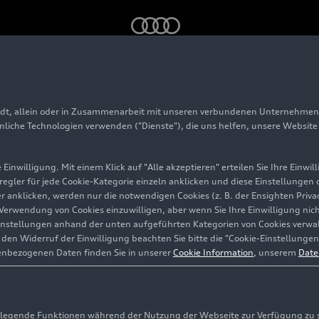
adt, allein oder in Zusammenarbeit mit unseren verbundenen Unternehmen 
hnliche Technologien verwenden ("Dienste"), die uns helfen, unsere Websit
Einwilligung. Mit einem Klick auf "Alle akzeptieren" erteilen Sie Ihre Einw
eregler für jede Cookie-Kategorie einzeln anklicken und diese Einstellungen
gler anklicken, werden nur die notwendigen Cookies (z. B. der Ensighten Pr
n-Sets rund um die aktuellen Themen und Nachri
ie Verwendung von Cookies einzuwilligen, aber wenn Sie Ihre Einwilligung ni
s hin zu Motorsportveranstaltungen oder Kultu
instellungen anhand der unten aufgeführten Kategorien von Cookies verwalt
en Widerruf der Einwilligung beachten Sie bitte die "Cookie-Einstellungen
enbezogenen Daten finden Sie in unserer
Cookie Information
, unserem
Date
egende Funktionen während der Nutzung der Webseite zur Verfügung zu ste