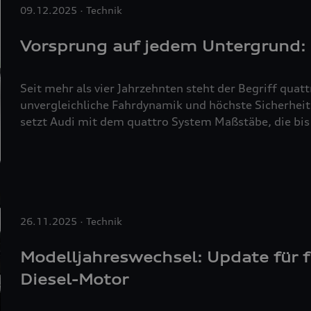
09.12.2025
Technik
Vorsprung auf jedem Untergrund:
Seit mehr als vier Jahrzehnten steht der Begriff
quatt
unvergleichliche Fahrdynamik und höchste Sicherheit
setzt Audi mit dem
quattro
System Maßstäbe, die bis
Ob auf glatten Winterstraßen, kurvigen Bergpässen o
Allradantrieb
quattro
sorgt für souveräne Traktion, o
Fahrgefühl. Mit innovativer Technik und stetiger We
durch Technik“ – auf jedem Untergrund und bei jeder
26.11.2025
Technik
Modelljahreswechsel: Update für 
Diesel-Motor