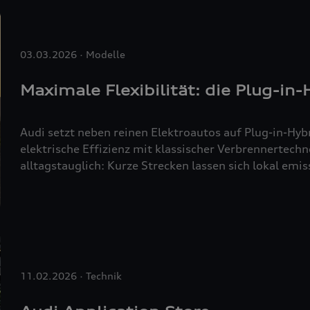
03.03.2026
Modelle
Maximale Flexibilität: die Plug-in
Audi setzt neben reinen Elektroautos auf Plug-in-Hy
elektrische Effizienz mit klassischer Verbrennertechn
alltagstauglich: Kurze Strecken lassen sich lokal emi
absolvieren, auf längeren Fahrten sorgt der Verbre
intelligente und effiziente Antriebsmix ermöglicht e
11.02.2026
Technik