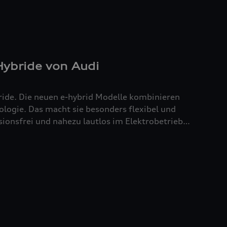
-Hybride von Audi
bride. Die neuen e-hybrid Modelle kombinieren
ologie. Das macht sie besonders flexibel und
ssionsfrei und nahezu lautlos im Elektrobetrieb
nnungsmotor für Reichweite und Komfort. Der
in sportlich-komfortables Fahrerlebnis.