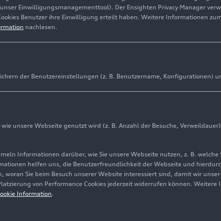
19.07.2026
audi.com
(unser Einwilligungsmanagementtool). Der Ensighten Privacy Manager ver
Cookies Benutzer ihre Einwilligung erteilt haben. Weitere Informationen zu
ormation
nachlesen.
Audi Sommerkonzerte 2026
Junge Talente, eine Crossover-Produktion und Klass
2026 laden vom 26. Juni bis 26. Juli zu einem Festiv
ichern der Benutzereinstellungen (z. B. Benutzername, Konfigurationen) u
Highlight ist die einzigartige Inszenierung der Oper
und Urban Dance vereint. Hinzu kommt ein vielfältig
ie unsere Webseite genutzt wird (z. B. Anzahl der Besuche, Verweildauer)
ln Informationen darüber, wie Sie unsere Webseite nutzen, z. B. welche 
12.06.2026
Unternehmen
mationen helfen uns, die Benutzerfreundlichkeit der Webseite und hierdurc
, woran Sie beim Besuch unserer Website interessiert sind, damit wir unse
 Platzierung von Performance Cookies jederzeit widerrufen können. Weitere 
Audi Nuvolari
ookie Information
.
Der Nuvolari
ist der erste Supersportwagen von Audi