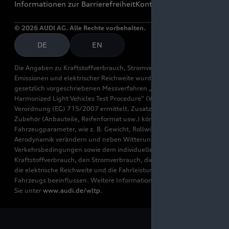
Informationen zur Barrierefreiheit
Kontakt
© 2026 AUDI AG. Alle Rechte vorbehalten.
DE
EN
Die Angaben zu Kraftstoffverbrauch, Stromverbrauch, CO₂-
Emissionen und elektrischer Reichweite wurden nach dem
gesetzlich vorgeschriebenen Messverfahren „Worldwide
Harmonized Light Vehicles Test Procedure“ (WLTP) gemäß
Verordnung (EG) 715/2007 ermittelt. Zusatzausstattungen und
Zubehör (Anbauteile, Reifenformat usw.) können relevante
Fahrzeugparameter, wie z. B. Gewicht, Rollwiderstand und
Aerodynamik verändern und neben Witterungs- und
Verkehrsbedingungen sowie dem individuellen Fahrverhalten den
Kraftstoffverbrauch, den Stromverbrauch, die CO₂-Emissionen,
die elektrische Reichweite und die Fahrleistungswerte eines
Fahrzeugs beeinflussen. Weitere Informationen zu WLTP finden
Sie unter
www.audi.de/wltp
.