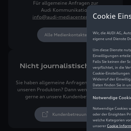
Für allgemeine Anfragen zur
Audi Kommunikation
Cookie Ein
info@audi-mediacenter.com
Wir, die AUDI AG, Au
Alle Medienkontakte
eigene und Dienste Dr
Um diese Dienste nutz
Einwilligungen erteil
Falls Sie keinen der 
Nicht journalistisch tätig?
verpflichtet, in die 
Cookie-Einstellungen 
Widerruf der Einwilli
Sie haben allgemeine Anfragen zu Audi und
Daten finden Sie in u
unseren Produkten? Dann wenden Sie sich
gerne an unsere Kundenbetreuung.
Notwendige Cooki
Notwendige Cookies w
Kundenbetreuung
oder der Ensighten P
welche Kategorien von
unserer
Cookie Inform