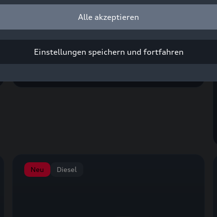
A6 Avant
Alle akzeptieren
Kraftstoffverbrauch (kombiniert): 8,3–4,0 l/100
Einstellungen speichern und fortfahren
km; CO
-Emissionen (kombiniert): 188–29 g/km;
2
CO
-Klassen: G–D
2
Neu
Diesel