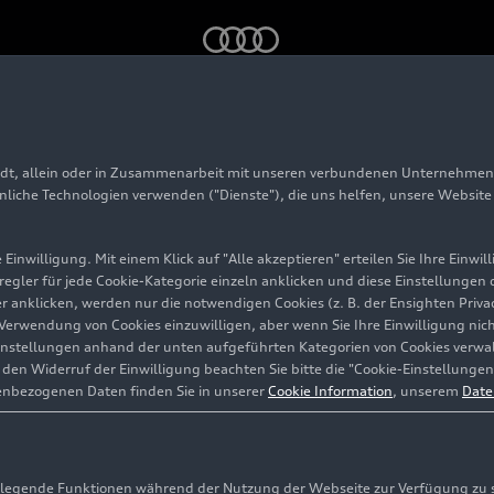
adt, allein oder in Zusammenarbeit mit unseren verbundenen Unternehmen 
Audi A6
hnliche Technologien verwenden ("Dienste"), die uns helfen, unsere Websit
Einwilligung. Mit einem Klick auf "Alle akzeptieren" erteilen Sie Ihre Einw
eregler für jede Cookie-Kategorie einzeln anklicken und diese Einstellungen
gler anklicken, werden nur die notwendigen Cookies (z. B. der Ensighten Pr
ie Verwendung von Cookies einzuwilligen, aber wenn Sie Ihre Einwilligung ni
instellungen anhand der unten aufgeführten Kategorien von Cookies verwalt
ame Audi A6 für Fahrzeuge mit athletischem und elegante
en Widerruf der Einwilligung beachten Sie bitte die "Cookie-Einstellungen
ausragender Fahrdynamik. Nun startet die sechste Modell
enbezogenen Daten finden Sie in unserer
Cookie Information
, unserem
Date
6-Modelle basieren auf der Premium Platform Combustio
Dieselmotoren angetrieben, die dank der Mild-Hybrid-Te
scher sind. Zusätzlich überzeugen die Modelle mit einem i
euer digitaler Lichttechnologie und intelligenten Fahrer
egende Funktionen während der Nutzung der Webseite zur Verfügung zu ste