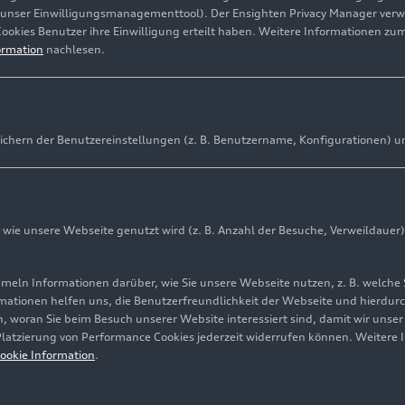
(unser Einwilligungsmanagementtool). Der Ensighten Privacy Manager ver
odelle A6 Avant e-hybrid
quattro
und A6 Limousine e-hy
Cookies Benutzer ihre Einwilligung erteilt haben. Weitere Informationen zu
lektrischer Reichweite noch mehr Flexibilität und Effizie
ormation
nachlesen.
Fahren mit den Vorteilen eines Verbrennungsmotors verei
ichern der Benutzereinstellungen (z. B. Benutzername, Konfigurationen) u
Benzin
Diesel
ie unsere Webseite genutzt wird (z. B. Anzahl der Besuche, Verweildauer)
ln Informationen darüber, wie Sie unsere Webseite nutzen, z. B. welche 
mationen helfen uns, die Benutzerfreundlichkeit der Webseite und hierdurc
, woran Sie beim Besuch unserer Website interessiert sind, damit wir unse
 Platzierung von Performance Cookies jederzeit widerrufen können. Weitere 
ookie Information
.