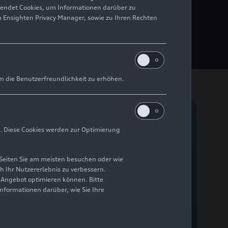
wendet Cookies, um Informationen darüber zu
brid
quattro
bieten mit
m Ensighten Privacy Manager, sowie zu Ihren Rechten
nz, indem sie das Beste
nen.
m die Benutzerfreundlichkeit zu erhöhen.
Plug-in-Hybrid
. Diese Cookies werden zur Optimierung
Seiten Sie am meisten besuchen oder wie
h Ihr Nutzererlebnis zu verbessern.
r Angebot optimieren können. Bitte
Informationen darüber, wie Sie Ihre