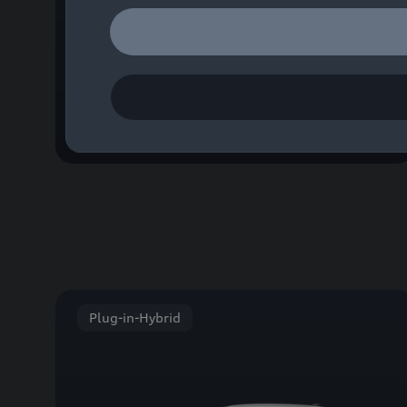
A6 Limousine
Kraftstoffverbrauch (kombiniert): 8,1–4,8 l/100
km; CO
-Emissionen (kombiniert): 184–126
2
g/km; CO
-Klassen: G–D
2
Plug-in-Hybrid