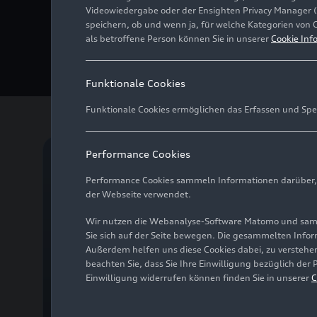
Videowiedergabe oder der Ensighten Privacy Manager 
neuen Plug-in-Hybridm
speichern, ob und wenn ja, für welche Kategorien von 
bis zu 106 Kilometern e
als betroffene Person können Sie in unserer
Cookie Inf
aus dem elektrischen 
Funktionale Cookies
Funktionale Cookies ermöglichen das Erfassen und Spe
Performance Cookies
Benzin
Diesel
Performance Cookies sammeln Informationen darüber, w
der Webseite verwendet.
Wir nutzen die Webanalyse-Software Matomo und samme
Sie sich auf der Seite bewegen. Die gesammelten Infor
Außerdem helfen uns diese Cookies dabei, zu verstehen
beachten Sie, dass Sie Ihre Einwilligung bezüglich der
Einwilligung widerrufen können finden Sie in unserer
C