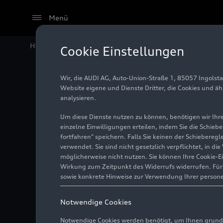
Menü
Home
Modelle
Audi A6
Cookie Einstellungen
Wir, die AUDI AG, Auto-Union-Straße 1, 85057 Ingolst
Website eigene und Dienste Dritter, die Cookies und ä
analysieren.
Um diese Dienste nutzen zu können, benötigen wir Ihre 
einzelne Einwilligungen erteilen, indem Sie die Schieb
fortfahren" speichern. Falls Sie keinen der Schiebere
verwendet. Sie sind nicht gesetzlich verpflichtet, in d
möglicherweise nicht nutzen. Sie können Ihre Cookie-E
Seit 1994 steht der N
Wirkung zum Zeitpunkt des Widerrufs widerrufen. Für d
Funktionalität und her
sowie konkrete Hinweise zur Verwendung Ihrer person
neue Ära. Die neuen A
modernen Benzin- und 
Notwendige Cookies
effizienter und dynami
Infotainmentkonzept, n
Notwendige Cookies werden benötigt, um Ihnen grundl