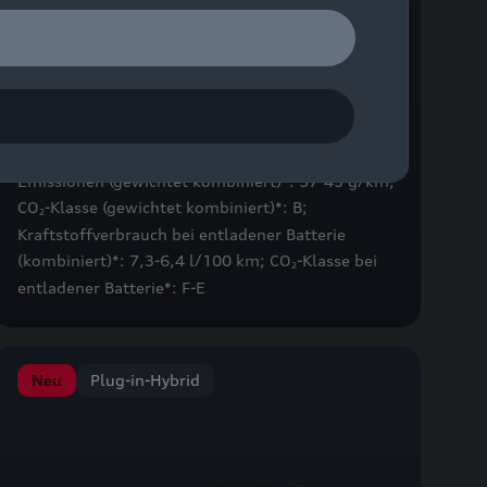
A6 Limousine e-hybrid
Kraftstoffverbrauch (gewichtet kombiniert)*: 2,5–
1,9 l/100 km; Stromverbrauch (gewichtet
kombiniert)*: 16,5-15,3 kWh/100 km; CO
-
2
Emissionen (gewichtet kombiniert)*: 57-43 g/km;
CO
-Klasse (gewichtet kombiniert)*: B;
2
Kraftstoffverbrauch bei entladener Batterie
(kombiniert)*: 7,3-6,4 l/100 km; CO
-Klasse bei
2
entladener Batterie*: F-E
Neu
Plug-in-Hybrid