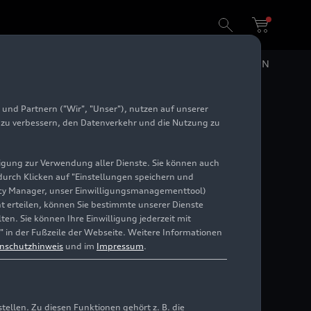
DE
EN
und Partnern ("Wir", "Unser"), nutzen auf unserer
e zu verbessern, den Datenverkehr und die Nutzung zu
illigung zur Verwendung aller Dienste. Sie können auch
 durch Klicken auf "Einstellungen speichern und
ivacy Manager, unser Einwilligungsmanagementtool)
cht erteilen, können Sie bestimmte unserer Dienste
en. Sie können Ihre Einwilligung jederzeit mit
m Design, hoher
" in der Fußzeile der Webseite. Weitere Informationen
generation in eine
nschutzhinweis
und im
Impressum
.
n (PPC) und werden von
chnologie MHEV plus
ntuitiven Bedien- und
assistenzsystemen. Die
llen. Zu diesen Funktionen gehört z. B. die