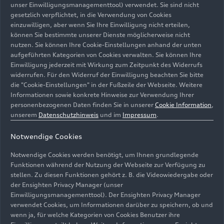
unser Einwilligungsmanagementtool) verwendet. Sie sind nicht
gesetzlich verpflichtet, in die Verwendung von Cookies
Die Geburt des Mythos
einzuwilligen, aber wenn Sie Ihre Einwilligung nicht erteilen,
können Sie bestimmte unserer Dienste möglicherweise nicht
„Silberpfeile“
nutzen. Sie können Ihre Cookie-Einstellungen anhand der unten
aufgeführten Kategorien von Cookies verwalten. Sie können Ihre
Einwilligung jederzeit mit Wirkung zum Zeitpunkt des Widerrufs
Vor 75 Jahren wurde eine der spannendsten
widerrufen. Für den Widerruf der Einwilligung beachten Sie bitte
Seiten in der Geschichte des Motorsports
die "Cookie-Einstellungen" in der Fußzeile der Webseite. Weitere
aufgeschlagen: Am 27. Mai 1934 starteten auf
Informationen sowie konkrete Hinweise zur Verwendung Ihrer
der Avus in Berlin erstmals die deutschen
personenbezogenen Daten finden Sie in unserer
Cookie Information
,
unserem
Datenschutzhinweis
und im
Impressum
.
„Silberpfeile“. Auch wenn weder der Audi-
Vorgänger Auto Union noch Mercedes Benz an
Weitere Inhalte
Notwendige Cookies
diesem Tag zu gewinnen vermochten,
beherrschten diese beiden Marken bis zum
Notwendige Cookies werden benötigt, um Ihnen grundlegende
Ausbruch des Zweiten Weltkrieges 1939 die
Funktionen während der Nutzung der Webseite zur Verfügung zu
stellen. Zu diesen Funktionen gehört z. B. die Videowiedergabe oder
internationalen Rennstrecken dieser Welt. Heute
Bilder
(10)
Videos
(4)
der Ensighten Privacy Manager (unser
kaum vorstellbar: Die Auto Union-Rennwagen
Einwilligungsmanagementtool). Der Ensighten Privacy Manager
waren 1936 auf den langen Geraden der Avus in
verwendet Cookies, um Informationen darüber zu speichern, ob und
der Lage, bis auf 380 km/h zu beschleunigen. –
wenn ja, für welche Kategorien von Cookies Benutzer ihre