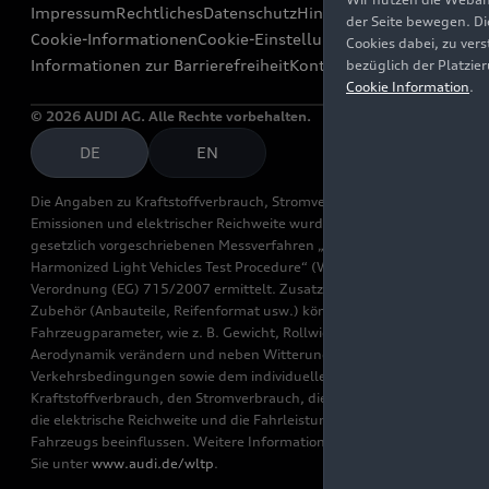
Impressum
Rechtliches
Datenschutz
Hinweisgebersystem
der Seite bewegen. Di
Cookie-Informationen
Cookie-Einstellungen
Cookies dabei, zu ver
Informationen zur Barrierefreiheit
Kontakt
bezüglich der Platzie
Cookie Information
.
© 2026 AUDI AG. Alle Rechte vorbehalten.
DE
EN
Die Angaben zu Kraftstoffverbrauch, Stromverbrauch, CO₂-
Emissionen und elektrischer Reichweite wurden nach dem
gesetzlich vorgeschriebenen Messverfahren „Worldwide
Harmonized Light Vehicles Test Procedure“ (WLTP) gemäß
Verordnung (EG) 715/2007 ermittelt. Zusatzausstattungen und
Zubehör (Anbauteile, Reifenformat usw.) können relevante
Fahrzeugparameter, wie z. B. Gewicht, Rollwiderstand und
Aerodynamik verändern und neben Witterungs- und
Verkehrsbedingungen sowie dem individuellen Fahrverhalten den
Kraftstoffverbrauch, den Stromverbrauch, die CO₂-Emissionen,
die elektrische Reichweite und die Fahrleistungswerte eines
Fahrzeugs beeinflussen. Weitere Informationen zu WLTP finden
Sie unter
www.audi.de/wltp
.