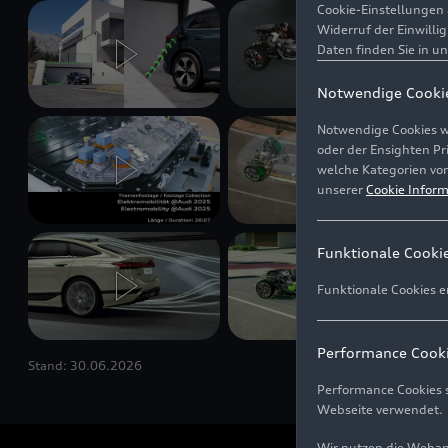
Cookie-Einstellungen 
Widerruf der Einwilli
Daten finden Sie in u
Notwendige Cooki
Notwendige Cookies w
oder der Ensighten P
welche Kategorien von
unserer
Cookie Inform
Funktionale Cooki
Funktionale Cookies e
Performance Cook
Stand: 30.06.2026
Performance Cookies s
Webseite verwendet.
Wir nutzen die Weban