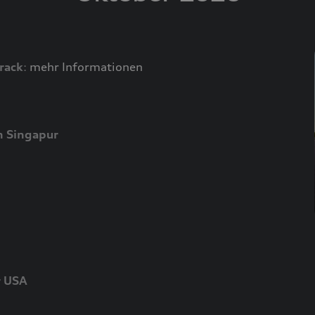
rack
:
mehr Informationen
n Singapur
r USA