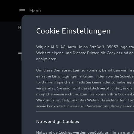
Menü
Home
Audi Media Center
Termine
Cookie Einstellungen
Wir, die AUDI AG, Auto-Union-Straße 1, 85057 Ingolst
Termine
Website eigene und Dienste Dritter, die Cookies und ä
analysieren.
Um diese Dienste nutzen zu können, benötigen wir Ihre 
einzelne Einwilligungen erteilen, indem Sie die Schieb
fortfahren" speichern. Falls Sie keinen der Schiebere
verwendet. Sie sind nicht gesetzlich verpflichtet, in d
26.06. – 26.07.2026
möglicherweise nicht nutzen. Sie können Ihre Cookie-E
Audi Sommerkonzerte 2026
Wirkung zum Zeitpunkt des Widerrufs widerrufen. Für d
Diverse Spielstätten in Ingolstadt
sowie konkrete Hinweise zur Verwendung Ihrer person
ab 18.07.2026
Notwendige Cookies
Ausstellung „Design Legenden“
Notwendige Cookies werden benötigt, um Ihnen grundl