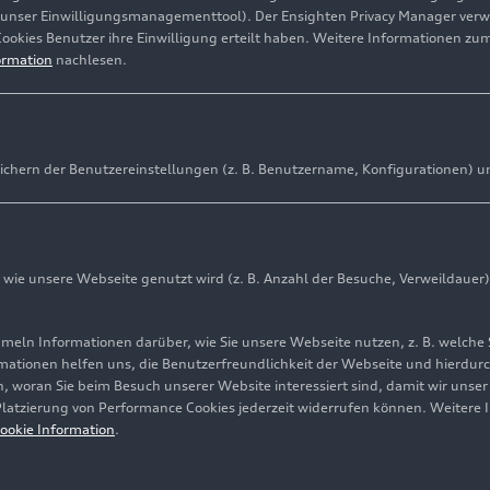
(unser Einwilligungsmanagementtool). Der Ensighten Privacy Manager ver
Cookies Benutzer ihre Einwilligung erteilt haben. Weitere Informationen zu
ormation
nachlesen.
ndermotor “
ichern der Benutzereinstellungen (z. B. Benutzername, Konfigurationen) u
ie unsere Webseite genutzt wird (z. B. Anzahl der Besuche, Verweildauer)
August 2026
ln Informationen darüber, wie Sie unsere Webseite nutzen, z. B. welche 
mationen helfen uns, die Benutzerfreundlichkeit der Webseite und hierdurc
23.08.2026, 15:00 Uhr
, woran Sie beim Besuch unserer Website interessiert sind, damit wir unse
Audi Revolut F1 Team beim Großen Preis der Ni
 Platzierung von Performance Cookies jederzeit widerrufen können. Weitere 
Zandvoort, Niederlande
ookie Information
.
27.08.2026