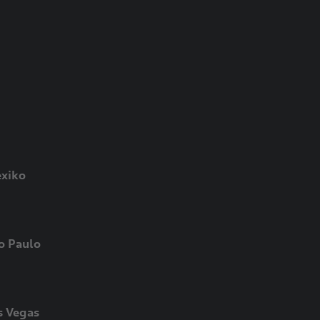
exiko
o Paulo
s Vegas