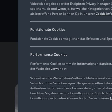
Audi Forum Neckarsulm
Videowiedergabe oder der Ensighten Privacy Manager 
speichern, ob und wenn ja, für welche Kategorien von 
01.08.2026 - 28.02.2027
als betroffene Person können Sie in unserer
Cookie Inf
Sonderausstellung „50 Jahre Audi Fünfzyli
Audi Forum Ingolstadt
Funktionale Cookies
Funktionale Cookies ermöglichen das Erfassen und Spe
Performance Cookies
Performance Cookies sammeln Informationen darüber, w
der Webseite verwendet.
Wir nutzen die Webanalyse-Software Matomo und samme
Sie sich auf der Seite bewegen. Die gesammelten Infor
Außerdem helfen uns diese Cookies dabei, zu verstehen
beachten Sie, dass Sie Ihre Einwilligung bezüglich der
Einwilligung widerrufen können finden Sie in unserer
C