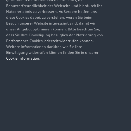
Käufer_innen in China aus. Der gesamte
Benutzerfreundlichkeit der Webseite und hierdurch Ihr
Serviceprozess wird stets durch den „Audi Host“
Nutzererlebnis zu verbessern. Außerdem helfen uns
diese Cookies dabei, zu verstehen, woran Sie beim
begleitet, um ein optimales Kundenerlebnis zu
Besuch unserer Website interessiert sind, damit wir
gewährleisten.
unser Angebot optimieren können. Bitte beachten Sie,
dass Sie Ihre Einwilligung bezüglich der Platzierung von
Die neue Ära der Automobilität im Luxussegment
Performance Cookies jederzeit widerrufen können.
hat damit gerade erst begonnen. So lässt sich ab
Weitere Informationen darüber, wie Sie Ihre
Einwilligung widerrufen können finden Sie in unserer
sofort auch der neue Audi A7 L 45 TFSI in China
Cookie Information
.
bestellen. Das Einstiegsmodell mit 180 kW (245
PS) ist serienmäßig mit
5G-Kommunikation
ausgestattet und mit V2X-Funktionen für die
vernetzte Mobilität vorbereitet. Das Fahrzeug
bietet zudem unter anderem HD Matrix 2.0 LED-
Scheinwerfer und dynamische Blinker, Tempomat
(Cruise Control System, CCS) und das Audi virtual
cockpit. Der Audi Spurhalteassistent sowie das
Sicherheitspaket Audi pre sense basic
unterstützen Fahrer_innen intelligent. „Alle
Fahrzeuge zeichnen sich durch Premiumqualität