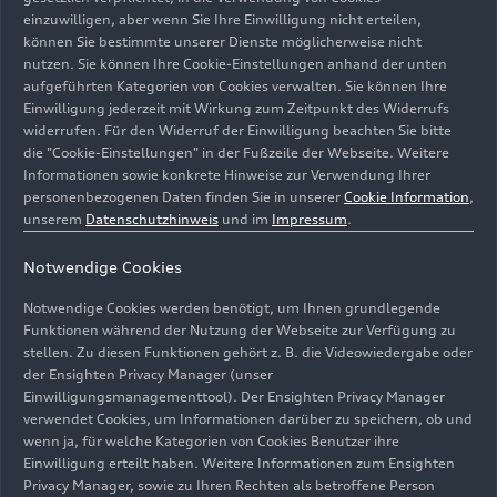
transportieren: emotionale Ästhetik in
einzuwilligen, aber wenn Sie Ihre Einwilligung nicht erteilen,
Verbindung mit Technologie, die den Menschen in
können Sie bestimmte unserer Dienste möglicherweise nicht
den Mittelpunkt stellt. Kund_innen können in der
nutzen. Sie können Ihre Cookie-Einstellungen anhand der unten
aufgeführten Kategorien von Cookies verwalten. Sie können Ihre
Ausstellung die Geschichte und Technologie von
Einwilligung jederzeit mit Wirkung zum Zeitpunkt des Widerrufs
Audi kennenlernen. Zudem lässt sich die Kultur
widerrufen. Für den Widerruf der Einwilligung beachten Sie bitte
von Shanghai, der größten Stadt in der
die "Cookie-Einstellungen" in der Fußzeile der Webseite. Weitere
Volksrepublik China, entdecken. Die Atmosphäre
Informationen sowie konkrete Hinweise zur Verwendung Ihrer
im HoP ist gleichermaßen geprägt von Kunst und
personenbezogenen Daten finden Sie in unserer
Cookie Information
,
unserem
Datenschutzhinweis
und im
Impressum
.
Hightech.
Notwendige Cookies
Neben dem Erlebnischarakter soll das HoP auch
für effizienten Kundenservice stehen und
Notwendige Cookies werden benötigt, um Ihnen grundlegende
sinnbildlich die Qualität und Kundennähe von
Funktionen während der Nutzung der Webseite zur Verfügung zu
stellen. Zu diesen Funktionen gehört z. B. die Videowiedergabe oder
SAIC Audi in allen Phasen des Kundenlebenszyklus
der Ensighten Privacy Manager (unser
demonstrieren. Ein wichtiger Baustein ist die seit
Einwilligungsmanagementtool). Der Ensighten Privacy Manager
April 2021 erhältliche App, über die Kund_innen
verwendet Cookies, um Informationen darüber zu speichern, ob und
mit SAIC Audi einfach in Verbindung treten
wenn ja, für welche Kategorien von Cookies Benutzer ihre
können. „Das HoP wird für unsere Fans zu einem
Einwilligung erteilt haben. Weitere Informationen zum Ensighten
Privacy Manager, sowie zu Ihren Rechten als betroffene Person
exklusiven Club in der Stadt“, sagte Thorsten