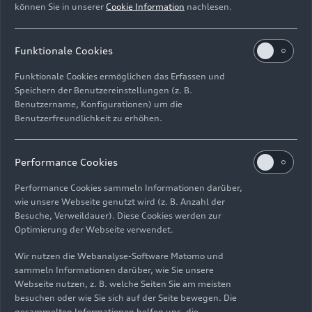
können Sie in unserer
Cookie Information
nachlesen.
Godulla, President SAIC Audi Sales & Marketing.
Das Unternehmen unterstreicht damit seine
Ambitionen in puncto Kundenservice: Ein Audi
Funktionale Cookies
soll den Alltag bereichern, Kund_innen ein Gefühl
Funktionale Cookies ermöglichen das Erfassen und
der Zugehörigkeit vermitteln und ein Erlebnis
Speichern der Benutzereinstellungen (z. B.
bieten, das ihre Erwartungen von Anfang bis Ende
Benutzername, Konfigurationen) um die
übertrifft.
Benutzerfreundlichkeit zu erhöhen.
Start einer neuen Ära der
Performance Cookies
Automobilität im
Performance Cookies sammeln Informationen darüber,
Luxussegment
wie unsere Webseite genutzt wird (z. B. Anzahl der
Besuche, Verweildauer). Diese Cookies werden zur
Optimierung der Webseite verwendet.
Anlässlich der Eröffnung übergab SAIC Audi den
neuen Audi A7 L 55 TFSI an zehn Kund_innen aus
Wir nutzen die Webanalyse-Software Matomo und
sammeln Informationen darüber, wie Sie unsere
China. Alle Modelle wurden speziell nach deren
Webseite nutzen, z. B. welche Seiten Sie am meisten
individuellen Wünschen gefertigt. Im Anschluss
besuchen oder wie Sie sich auf der Seite bewegen. Die
lieferte SAIC Audi weitere Fahrzeuge an
gesammelten Informationen helfen uns, die