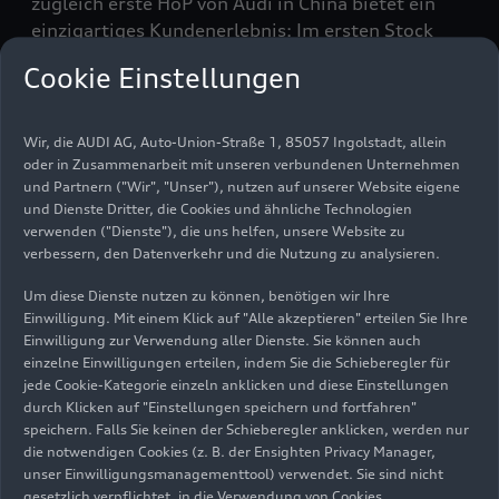
zugleich erste HoP von Audi in China bietet ein
einzigartiges Kundenerlebnis: Im ersten Stock
lassen sich neue Produkte erkunden und diverse
Cookie Einstellungen
Technologieexponate bieten ein faszinierendes
Markenerlebnis. Auf dem zweiten Stockwerk
können Kund_innen in exklusiven Bereichen
Wir, die AUDI AG, Auto-Union-Straße 1, 85057 Ingolstadt, allein
zusammenkommen und in einer Lounge
oder in Zusammenarbeit mit unseren verbundenen Unternehmen
und Partnern ("Wir", "Unser"), nutzen auf unserer Website eigene
verweilen. Neben einer Kaffeebar und Customer
und Dienste Dritter, die Cookies und ähnliche Technologien
Lounges gibt es hier auch einen Eltern-Kind-
verwenden ("Dienste"), die uns helfen, unsere Website zu
Bereich.
verbessern, den Datenverkehr und die Nutzung zu analysieren.
Zwischen Kunst und
Um diese Dienste nutzen zu können, benötigen wir Ihre
Einwilligung. Mit einem Klick auf "Alle akzeptieren" erteilen Sie Ihre
Hightech
Einwilligung zur Verwendung aller Dienste. Sie können auch
einzelne Einwilligungen erteilen, indem Sie die Schieberegler für
jede Cookie-Kategorie einzeln anklicken und diese Einstellungen
Das Konzept besteht aus einer
durch Klicken auf "Einstellungen speichern und fortfahren"
außergewöhnlichen Mischung, die an eine
speichern. Falls Sie keinen der Schieberegler anklicken, werden nur
die notwendigen Cookies (z. B. der Ensighten Privacy Manager,
Kunstgalerie und ein Technologiezentrum
unser Einwilligungsmanagementtool) verwendet. Sie sind nicht
erinnert und soll die Philosophie von Audi
gesetzlich verpflichtet, in die Verwendung von Cookies