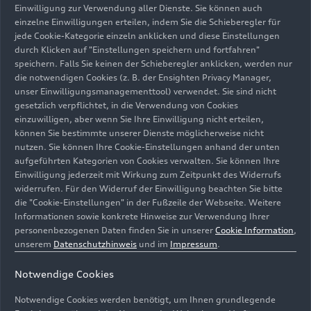
Einwilligung zur Verwendung aller Dienste. Sie können auch
einzigartiger Kulisse
einzelne Einwilligungen erteilen, indem Sie die Schieberegler für
jede Cookie-Kategorie einzeln anklicken und diese Einstellungen
durch Klicken auf "Einstellungen speichern und fortfahren"
Schon zum Auftakt der Audi Sommerkonzerte am
speichern. Falls Sie keinen der Schieberegler anklicken, werden nur
21. Juni erlebten die Gäste bei der
die notwendigen Cookies (z. B. der Ensighten Privacy Manager,
Eigenproduktion mit dem Arcis Saxophon
unser Einwilligungsmanagementtool) verwendet. Sie sind nicht
gesetzlich verpflichtet, in die Verwendung von Cookies
Quartett und dem Vokalensemble LauschWerk ein
einzuwilligen, aber wenn Sie Ihre Einwilligung nicht erteilen,
Schmankerl in besonderer Kulisse. So wurde die
können Sie bestimmte unserer Dienste möglicherweise nicht
Baustelle des neuen Museums für Konkrete Kunst
nutzen. Sie können Ihre Cookie-Einstellungen anhand der unten
und Design Ingolstadt zum einzigartigen
aufgeführten Kategorien von Cookies verwalten. Sie können Ihre
Konzertort.
Einwilligung jederzeit mit Wirkung zum Zeitpunkt des Widerrufs
widerrufen. Für den Widerruf der Einwilligung beachten Sie bitte
die "Cookie-Einstellungen" in der Fußzeile der Webseite. Weitere
Auch das Konzert mit Stargeigerin Midori und
Informationen sowie konkrete Hinweise zur Verwendung Ihrer
dem Deutschen Symphonie-Orchester Berlin
personenbezogenen Daten finden Sie in unserer
Cookie Information
,
erhielt beste Kritiken in der Medienlandschaft.
unserem
Datenschutzhinweis
und im
Impressum
.
Das auf ganzer Linie gelungene
Eröffnungskonzert der Audi Sommerkonzerte
Notwendige Cookies
sorgte für einen mitreißenden Auftakt.
Notwendige Cookies werden benötigt, um Ihnen grundlegende