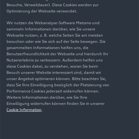
Klassik-Open-Air-Konzerten unter freiem
Besuche, Verweildauer). Diese Cookies werden zur
Optimierung der Webseite verwendet.
Himmel. An zwei lauen Sommerabenden bei
sommerlichen Temperaturen erlebten die jeweils
Wir nutzen die Webanalyse-Software Matomo und
rund 8.000 Gäste erstklassige Konzerte im
sammeln Informationen darüber, wie Sie unsere
Klenzepark.
Webseite nutzen, z. B. welche Seiten Sie am meisten
besuchen oder wie Sie sich auf der Seite bewegen. Die
gesammelten Informationen helfen uns, die
Viel Zuspruch bei
Benutzerfreundlichkeit der Webseite und hierdurch Ihr
Angeboten für junge
Nutzererlebnis zu verbessern. Außerdem helfen uns
diese Cookies dabei, zu verstehen, woran Sie beim
Menschen
Besuch unserer Website interessiert sind, damit wir
unser Angebot optimieren können. Bitte beachten Sie,
dass Sie Ihre Einwilligung bezüglich der Platzierung von
Mit speziellen Angeboten für Kinder und
Performance Cookies jederzeit widerrufen können.
Jugendliche eröffnet Audi traditionell auch den
Weitere Informationen darüber, wie Sie Ihre
Einwilligung widerrufen können finden Sie in unserer
Kleinsten den Zugang zu klassischer Musik. Beim
Cookie Information
.
Familienkonzert am 6. Juli präsentierte das
Aurora Orchestra aus London etwa ihre eigene
Version von Camille Saint-Saëns’ „Karneval der
Tiere“ – und verwandelte den Ingolstädter