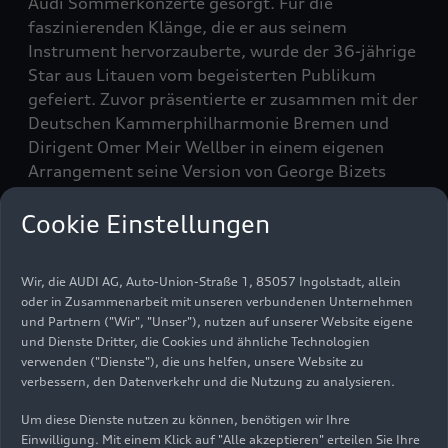
Audi Sommerkonzerte gesorgt. Für die
faszinierenden Klänge, die er aus seinem
Instrument hervorzauberte, wurde der 36-jährige
Star aus Litauen vom begeisterten Publikum
gefeiert. Zuvor präsentierte er zusammen mit der
Deutschen Kammerphilharmonie Bremen und
Dirigent Omer Meir Wellber in einem eigenen
Arrangement seine Version von George Bizets
„Carmen-Suite“.
Cookie Einstellungen
Mit Levickis‘ Konzert endeten die diesjährigen
Audi Sommerkonzerte, die sich abermals durch
Wir, die AUDI AG, Auto-Union-Straße 1, 85057 Ingolstadt, allein
ihre enorme Vielfalt und große
oder in Zusammenarbeit mit unseren verbundenen Unternehmen
Experimentierfreude auszeichneten. Die
und Partnern ("Wir", "Unser"), nutzen auf unserer Website eigene
insgesamt 14 Konzerte lockten rund 22.000
und Dienste Dritter, die Cookies und ähnliche Technologien
Besucherinnen und Besucher in die verschiedenen
verwenden ("Dienste"), die uns helfen, unsere Website zu
verbessern, den Datenverkehr und die Nutzung zu analysieren.
Spielstätten in Ingolstadt.
Um diese Dienste nutzen zu können, benötigen wir Ihre
Eigenproduktion in
Einwilligung. Mit einem Klick auf "Alle akzeptieren" erteilen Sie Ihre