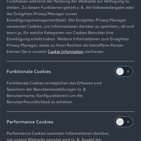
Funktionen während der Nutzung der Webseite zur Verfügung zu
Stargeigerin Anne-Sophie
stellen. Zu diesen Funktionen gehört z. B. die Videowiedergabe oder
der Ensighten Privacy Manager (unser
Mutter begeistert rund
Einwilligungsmanagementtool). Der Ensighten Privacy Manager
verwendet Cookies, um Informationen darüber zu speichern, ob und
1.400 Gäste
wenn ja, für welche Kategorien von Cookies Benutzer ihre
Einwilligung erteilt haben. Weitere Informationen zum Ensighten
Privacy Manager, sowie zu Ihren Rechten als betroffene Person
Der Ansturm auf die Tickets für den Auftritt eines
können Sie in unserer
Cookie Information
nachlesen.
Weltstars der Klassikszene war riesig: Schon nach
wenigen Tagen war etwa das Konzert von Anne-
Sophie Mutter mit dem Royal Philharmonic
Funktionale Cookies
Orchestra restlos ausverkauft. Die Stargeigerin
Funktionale Cookies ermöglichen das Erfassen und
begeisterte die rund 1.400 Besucherinnen und
Speichern der Benutzereinstellungen (z. B.
Besucher im Festsaal Ingolstadt mit dem für sie
Benutzername, Konfigurationen) um die
komponierten zweiten Violinkonzert des
Benutzerfreundlichkeit zu erhöhen.
Filmkomponisten und fünffachen
Oscarpreisträgers John Williams.
Performance Cookies
Eine ausgelassene Atmosphäre herrschte am
Performance Cookies sammeln Informationen darüber,
zweiten Festivalwochenende bei den beliebten
wie unsere Webseite genutzt wird (z. B. Anzahl der