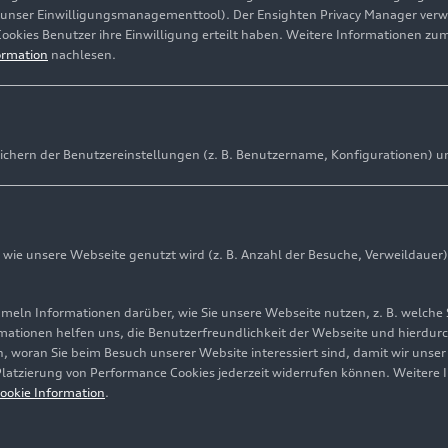
(unser Einwilligungsmanagementtool). Der Ensighten Privacy Manager ver
Cookies Benutzer ihre Einwilligung erteilt haben. Weitere Informationen zu
ormation
nachlesen.
ir auf dem Werksgelände deckt 25 Prozent des Verbrauch
ichern der Benutzereinstellungen (z. B. Benutzername, Konfigurationen) u
r Wasser werden nach Behandlung mit Umkehrosmose zu
sitzender der Geschäftsführung von Audi México: „Wir se
sse und Maßnahmen um, die zu einer nachhaltigen Produkt
ie unsere Webseite genutzt wird (z. B. Anzahl der Besuche, Verweildauer)
ln Informationen darüber, wie Sie unsere Webseite nutzen, z. B. welche 
et konsequentes Handeln, die Nachhaltigkeit in den Mitt
mationen helfen uns, die Benutzerfreundlichkeit der Webseite und hierdurc
zu stellen – durch langfristige Maßnahmen für eine nachh
, woran Sie beim Besuch unserer Website interessiert sind, damit wir unse
 Platzierung von Performance Cookies jederzeit widerrufen können. Weitere 
 steht maximale Effizienz bei den Produktionsprozessen 
ookie Information
.
en Ressourcen wie Wasser im Vordergrund. Das bedeutet, 
Prozesse sinnvoll einzusetzen und es für die Wiederverwe