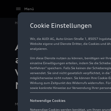
Menü
Home
Audi México erinnert anlässlich des Weltwass
Cookie Einstellungen
Wir, die AUDI AG, Auto-Union-Straße 1, 85057 Ingolst
Audi México erinn
Website eigene und Dienste Dritter, die Cookies und ä
analysieren.
anlässlich des
Um diese Dienste nutzen zu können, benötigen wir Ihre 
einzelne Einwilligungen erteilen, indem Sie die Schieb
fortfahren" speichern. Falls Sie keinen der Schiebere
Weltwassertags a
verwendet. Sie sind nicht gesetzlich verpflichtet, in d
möglicherweise nicht nutzen. Sie können Ihre Cookie-E
Maßnahmen im W
Wirkung zum Zeitpunkt des Widerrufs widerrufen. Für d
sowie konkrete Hinweise zur Verwendung Ihrer person
Notwendige Cookies
Medieninformation
22.03.2021
San José Chiapa, Pu
Notwendige Cookies werden benötigt, um Ihnen grundl