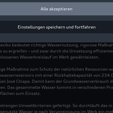
aufzubereiten.
Alle akzeptieren
 eine neue Ära im Umweltschutz bei Audi México. Dabei ha
di Konzerns für nachhaltige Produktion, die sich in vier
Einstellungen speichern und fortfahren
sourceneffizienz, Biodiversität und Wassernutzung.
Mexiko bedeutet richtige Wassernutzung, rigorose Maßn
 zu ergreifen – und zwar durch die Umsetzung effizienter
chlossenen Wasserkreislauf im Werk gewährleisten.
stige Maßnahme zum Schutz der natürlichen Ressourcen w
nwasserreservoirs mit einer Rückhaltekapazität von 234
San José Chiapa. Damit kann der Grundwasserverbrauch 
den. Das gesammelte Wasser kommt in verschiedenen Pro
lächen zum Einsatz.
strengen Umweltkriterien gefertigt. So durchläuft das in
genutzte Wasser je nach Verunreinigung im Werk ein me