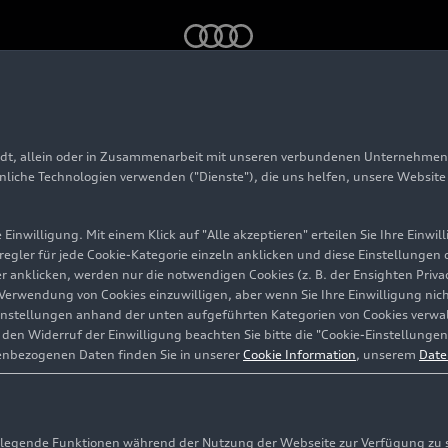
ertags an die Maßnahmen im Werk
adt, allein oder in Zusammenarbeit mit unseren verbundenen Unternehmen 
ert
hnliche Technologien verwenden ("Dienste"), die uns helfen, unsere Websit
Einwilligung. Mit einem Klick auf "Alle akzeptieren" erteilen Sie Ihre Einw
eregler für jede Cookie-Kategorie einzeln anklicken und diese Einstellungen
gler anklicken, werden nur die notwendigen Cookies (z. B. der Ensighten Pr
n die
ie Verwendung von Cookies einzuwilligen, aber wenn Sie Ihre Einwilligung ni
instellungen anhand der unten aufgeführten Kategorien von Cookies verwalt
erk
en Widerruf der Einwilligung beachten Sie bitte die "Cookie-Einstellungen
enbezogenen Daten finden Sie in unserer
Cookie Information
, unserem
Date
ebla
egende Funktionen während der Nutzung der Webseite zur Verfügung zu ste