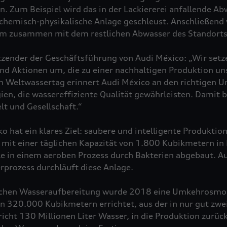
. Zum Beispiel wird das in der Lackiererei anfallende A
 chemisch-physikalische Anlage geschleust. Anschließend 
om zusammen mit dem restlichen Abwasser des Standorts 
zender der Geschäftsführung von Audi México: „Wir setze
und Aktionen um, die zu einer nachhaltigen Produktion u
n Weltwassertag erinnert Audi México an den richtigen 
ien, die wassereffiziente Qualität gewährleisten. Damit b
 und Gesellschaft.“
o hat ein klares Ziel: saubere und intelligente Produktio
 mit einer täglichen Kapazität von 1.800 Kubikmetern in 
le in einem aeroben Prozess durch Bakterien abgebaut. A
rprozess durchläuft diese Anlage.
ischen Wasseraufbereitung wurde 2018 eine Umkehrosmos
on 320.000 Kubikmetern errichtet, aus der in nur gut zw
icht 130 Millionen Liter Wasser, in die Produktion zurü