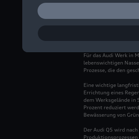
Produktionsprozessen 
Mission:Zero steht für
Umweltstrategie des Au
Dekarbonisierung, Res
Für das Audi Werk in 
lebenswichtigen Nasses
Prozesse, die den ges
Eine wichtige langfri
Errichtung eines Rege
dem Werksgelände in 
Prozent reduziert wer
Bewässerung von Grünf
Der Audi Q5 wird nach 
Produktionsprozessen 