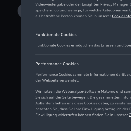
Videowiedergabe oder der Ensighten Privacy Manager 
speichern, ob und wenn ja, für welche Kategorien von 
Download Medieninformation
als betroffene Person können Sie in unserer
Cookie Inf
Funktionale Cookies
Regenwasserreservo
Funktionale Cookies ermöglichen das Erfassen und Spe
130 Millionen Lite
Tarek Mashhour, Vor
Performance Cookies
intelligente Proze
Performance Cookies sammeln Informationen darüber, w
der Webseite verwendet.
Wir nutzen die Webanalyse-Software Matomo und samme
Für Audi México bedeut
Sie sich auf der Seite bewegen. Die gesammelten Infor
Unternehmensstrategie 
Außerdem helfen uns diese Cookies dabei, zu verstehen
beachten Sie, dass Sie Ihre Einwilligung bezüglich der
der Planung des Werks
Einwilligung widerrufen können finden Sie in unserer
C
Nutzung der natürlich
Nass durch effiziente 