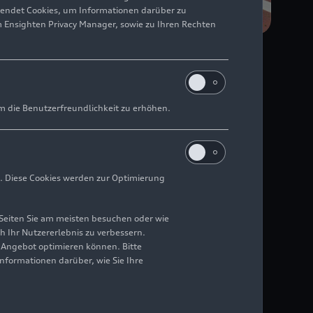
wendet Cookies, um Informationen darüber zu
m Ensighten Privacy Manager, sowie zu Ihren Rechten
s des Standorts ab
m die Benutzerfreundlichkeit zu erhöhen.
rückgeführt
tzen effiziente,
ion beitragen“
. Diese Cookies werden zur Optimierung
Seiten Sie am meisten besuchen oder wie
elpunkt der
h Ihr Nutzererlebnis zu verbessern.
altige Zukunft. Seit
r Angebot optimieren können. Bitte
Informationen darüber, wie Sie Ihre
des Audi Q5 und der
das lebenswichtige
ndung in den