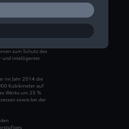
ndelt es sich um die
 Kernthemen gliedert:
ahmen zum Schutz des
 und intelligenter
ar im Jahr 2014 die
.000 Kubikmeter auf
des Werks um 25 %
zessen sowie bei der
 den
hrstufiges