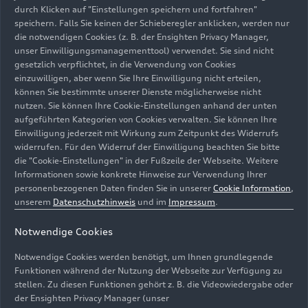
durch Klicken auf "Einstellungen speichern und fortfahren"
Audi Modellpalette.
speichern. Falls Sie keinen der Schieberegler anklicken, werden nur
die notwendigen Cookies (z. B. der Ensighten Privacy Manager,
Die zukünftige Baureihe Q6
e-tron
mit den
unser Einwilligungsmanagementtool) verwendet. Sie sind nicht
Karosserievarianten SUV und Sportback steht für
gesetzlich verpflichtet, in die Verwendung von Cookies
eine nachhaltige Produktion, die
Qualifizierung
einzuwilligen, aber wenn Sie Ihre Einwilligung nicht erteilen,
können Sie bestimmte unserer Dienste möglicherweise nicht
der Belegschaft am Standort Ingolstadt
und die
nutzen. Sie können Ihre Cookie-Einstellungen anhand der unten
elektrische Zukunft des Unternehmens. Denn
aufgeführten Kategorien von Cookies verwalten. Sie können Ihre
Audi entwickelt sich mit zunehmendem Tempo zu
Einwilligung jederzeit mit Wirkung zum Zeitpunkt des Widerrufs
einem führenden Anbieter vernetzter und
widerrufen. Für den Widerruf der Einwilligung beachten Sie bitte
vollelektrischer Premiummobilität. Und das auf
die "Cookie-Einstellungen" in der Fußzeile der Webseite. Weitere
Informationen sowie konkrete Hinweise zur Verwendung Ihrer
einer starken wirtschaftlichen Basis: Das
personenbezogenen Daten finden Sie in unserer
Cookie Information
,
Geschäftsjahr 2022 hat der Audi Konzern mit
unserem
Datenschutzhinweis
und im
Impressum
.
einem Rekordergebnis abgeschlossen.
Notwendige Cookies
„Mit unserer Strategie ‚Vorsprung 2030‘ geben
Notwendige Cookies werden benötigt, um Ihnen grundlegende
wir auch in Zeiten multipler Krisen die richtigen
Funktionen während der Nutzung der Webseite zur Verfügung zu
Antworten“, sagt Markus Duesmann,
stellen. Zu diesen Funktionen gehört z. B. die Videowiedergabe oder
Vorstandsvorsitzender der AUDI AG. „Wir richten
der Ensighten Privacy Manager (unser