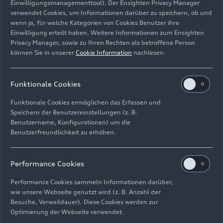
Audi fokussiert auf Nachhaltigkeit aus und
Einwilligungsmanagementtool). Der Ensighten Privacy Manager
treiben die Digitalisierung und Elektrifizierung
verwendet Cookies, um Informationen darüber zu speichern, ob und
wenn ja, für welche Kategorien von Cookies Benutzer ihre
unserer Produkte konsequent voran.“
Einwilligung erteilt haben. Weitere Informationen zum Ensighten
Privacy Manager, sowie zu Ihren Rechten als betroffene Person
Finanzzahlen | Audi Media Center (audi-
können Sie in unserer
Cookie Information
nachlesen.
mediacenter.com)
Funktionale Cookies
Funktionale Cookies ermöglichen das Erfassen und
Speichern der Benutzereinstellungen (z. B.
Benutzername, Konfigurationen) um die
Benutzerfreundlichkeit zu erhöhen.
Performance Cookies
Performance Cookies sammeln Informationen darüber,
wie unsere Webseite genutzt wird (z. B. Anzahl der
Besuche, Verweildauer). Diese Cookies werden zur
Optimierung der Webseite verwendet.