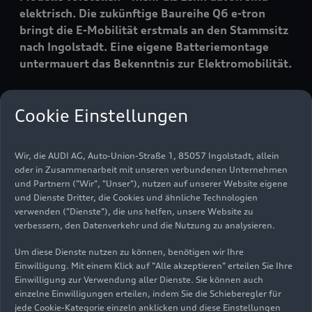
elektrisch. Die zukünftige Baureihe Q6
e-tron
bringt die E-Mobilität erstmals an den Stammsitz
nach Ingolstadt. Eine eigene Batteriemontage
untermauert das Bekenntnis zur Elektromobilität.
Kurven, Kanten, Kälte: Unter strengen
Cookie Einstellungen
Sicherheitsvorschriften testet Audi aktuell den
seriennahen Prototyp des Q6
e-tron
im hohen
Wir, die AUDI AG, Auto-Union-Straße 1, 85057 Ingolstadt, allein
Norden Europas auf Herz und Nieren. Die
oder in Zusammenarbeit mit unseren verbundenen Unternehmen
zukünftige Baureihe ist die erste auf der neuen
und Partnern ("Wir", "Unser"), nutzen auf unserer Website eigene
Technologieplattform Premium Platform Electric
und Dienste Dritter, die Cookies und ähnliche Technologien
(PPE). Mit seinem 800 Volt-Bordnetz,
verwenden ("Dienste"), die uns helfen, unsere Website zu
leistungsstarken und effizienten E-Maschinen,
verbessern, den Datenverkehr und die Nutzung zu analysieren.
einem innovativen Batterie- und
Um diese Dienste nutzen zu können, benötigen wir Ihre
Lademanagement sowie einer neu entwickelten
Einwilligung. Mit einem Klick auf "Alle akzeptieren" erteilen Sie Ihre
Elektronikarchitektur markiert der seriennahe
Einwilligung zur Verwendung aller Dienste. Sie können auch
Prototyp Q6
e-tron
den nächsten großen Schritt
einzelne Einwilligungen erteilen, indem Sie die Schieberegler für
in der Elektrifizierung und Digitalisierung der
jede Cookie-Kategorie einzeln anklicken und diese Einstellungen