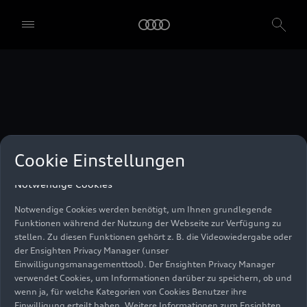
unser Einwilligungsmanagementtool) verwendet. Sie sind nicht
gesetzlich verpflichtet, in die Verwendung von Cookies
einzuwilligen, aber wenn Sie Ihre Einwilligung nicht erteilen,
können Sie bestimmte unserer Dienste möglicherweise nicht
nutzen. Sie können Ihre Cookie-Einstellungen anhand der unten
aufgeführten Kategorien von Cookies verwalten. Sie können Ihre
Einwilligung jederzeit mit Wirkung zum Zeitpunkt des Widerrufs
widerrufen. Für den Widerruf der Einwilligung beachten Sie bitte
die "Cookie-Einstellungen" in der Fußzeile der Webseite. Weitere
Informationen sowie konkrete Hinweise zur Verwendung Ihrer
personenbezogenen Daten finden Sie in unserer
Cookie Information
,
unserem
Datenschutzhinweis
und im
Impressum
.
Cookie Einstellungen
Notwendige Cookies
Notwendige Cookies werden benötigt, um Ihnen grundlegende
Funktionen während der Nutzung der Webseite zur Verfügung zu
stellen. Zu diesen Funktionen gehört z. B. die Videowiedergabe oder
der Ensighten Privacy Manager (unser
Einwilligungsmanagementtool). Der Ensighten Privacy Manager
verwendet Cookies, um Informationen darüber zu speichern, ob und
wenn ja, für welche Kategorien von Cookies Benutzer ihre
Einwilligung erteilt haben. Weitere Informationen zum Ensighten