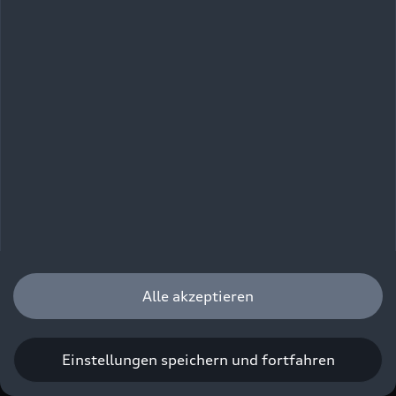
Audi A3 allstreet
TFSI e
Audi A3 Sportback
TFSI e
Weitere Informationen zu unseren e-hybrid
Modellen finden Sie auf unserer Corporate-
Webseite Audi.com:
Neue Technik, neuer
Alle akzeptieren
Name: Plug-in-Hybride heißen Audi e-hybrid
quattro
| audi.com
Einstellungen speichern und fortfahren