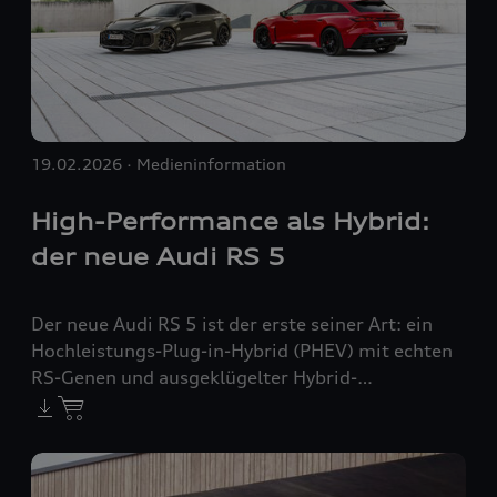
19.02.2026
Medieninformation
High-Performance als Hybrid:
der neue Audi
RS 5
Der neue Audi
RS 5
ist der erste seiner Art: ein
Hochleistungs-Plug-in-Hybrid (PHEV) mit echten
RS-Genen und ausgeklügelter Hybrid-
Technologie. Ob sportliche Kurvenjagd,
ausdauernde Performance auf langen Strecken
oder elektrisches Gleiten durch die Stadt – der
RS 5
meistert jede Situation souverän, agil und