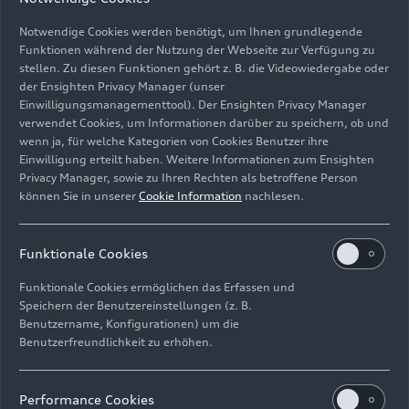
Notwendige Cookies werden benötigt, um Ihnen grundlegende
Funktionen während der Nutzung der Webseite zur Verfügung zu
stellen. Zu diesen Funktionen gehört z. B. die Videowiedergabe oder
der Ensighten Privacy Manager (unser
Einwilligungsmanagementtool). Der Ensighten Privacy Manager
Gletscherweiß Metallic, Outdoor-Fahraufnahme,
verwendet Cookies, um Informationen darüber zu speichern, ob und
Exterieur, Dreiviertelfrontansicht
wenn ja, für welche Kategorien von Cookies Benutzer ihre
Einwilligung erteilt haben. Weitere Informationen zum Ensighten
Bild-Nr: A251376 · Copyright: AUDI AG
Privacy Manager, sowie zu Ihren Rechten als betroffene Person
können Sie in unserer
Cookie Information
nachlesen.
Rechte: Verwendung für Pressezwecke honorarfrei
Download
Funktionale Cookies
Funktionale Cookies ermöglichen das Erfassen und
Speichern der Benutzereinstellungen (z. B.
Benutzername, Konfigurationen) um die
Benutzerfreundlichkeit zu erhöhen.
Impressum
Rechtliches
Datenschutz
Hinweisgebersystem
Performance Cookies