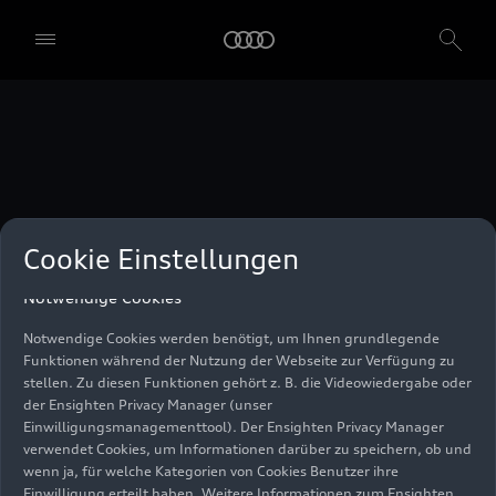
unser Einwilligungsmanagementtool) verwendet. Sie sind nicht
gesetzlich verpflichtet, in die Verwendung von Cookies
einzuwilligen, aber wenn Sie Ihre Einwilligung nicht erteilen,
können Sie bestimmte unserer Dienste möglicherweise nicht
nutzen. Sie können Ihre Cookie-Einstellungen anhand der unten
aufgeführten Kategorien von Cookies verwalten. Sie können Ihre
Einwilligung jederzeit mit Wirkung zum Zeitpunkt des Widerrufs
widerrufen. Für den Widerruf der Einwilligung beachten Sie bitte
die "Cookie-Einstellungen" in der Fußzeile der Webseite. Weitere
Informationen sowie konkrete Hinweise zur Verwendung Ihrer
personenbezogenen Daten finden Sie in unserer
Cookie Information
,
unserem
Datenschutzhinweis
und im
Impressum
.
Cookie Einstellungen
Notwendige Cookies
Notwendige Cookies werden benötigt, um Ihnen grundlegende
Funktionen während der Nutzung der Webseite zur Verfügung zu
stellen. Zu diesen Funktionen gehört z. B. die Videowiedergabe oder
der Ensighten Privacy Manager (unser
Einwilligungsmanagementtool). Der Ensighten Privacy Manager
verwendet Cookies, um Informationen darüber zu speichern, ob und
wenn ja, für welche Kategorien von Cookies Benutzer ihre
Einwilligung erteilt haben. Weitere Informationen zum Ensighten