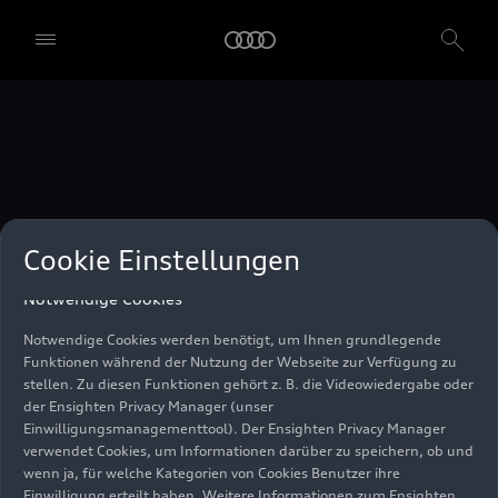
unser Einwilligungsmanagementtool) verwendet. Sie sind nicht
gesetzlich verpflichtet, in die Verwendung von Cookies
einzuwilligen, aber wenn Sie Ihre Einwilligung nicht erteilen,
können Sie bestimmte unserer Dienste möglicherweise nicht
nutzen. Sie können Ihre Cookie-Einstellungen anhand der unten
aufgeführten Kategorien von Cookies verwalten. Sie können Ihre
Einwilligung jederzeit mit Wirkung zum Zeitpunkt des Widerrufs
widerrufen. Für den Widerruf der Einwilligung beachten Sie bitte
die "Cookie-Einstellungen" in der Fußzeile der Webseite. Weitere
Informationen sowie konkrete Hinweise zur Verwendung Ihrer
personenbezogenen Daten finden Sie in unserer
Cookie Information
,
unserem
Datenschutzhinweis
und im
Impressum
.
Cookie Einstellungen
Notwendige Cookies
Notwendige Cookies werden benötigt, um Ihnen grundlegende
Funktionen während der Nutzung der Webseite zur Verfügung zu
stellen. Zu diesen Funktionen gehört z. B. die Videowiedergabe oder
der Ensighten Privacy Manager (unser
Einwilligungsmanagementtool). Der Ensighten Privacy Manager
verwendet Cookies, um Informationen darüber zu speichern, ob und
wenn ja, für welche Kategorien von Cookies Benutzer ihre
Einwilligung erteilt haben. Weitere Informationen zum Ensighten