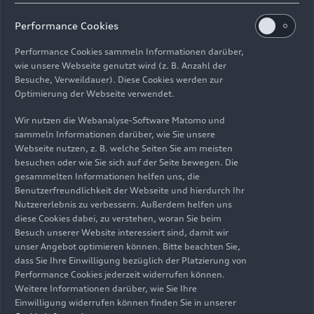
Drehmomentimpuls auf die Räder.
Performance Cookies
Neuer elektrisch
Performance Cookies sammeln Informationen darüber,
wie unsere Webseite genutzt wird (z. B. Anzahl der
angetriebener Verdichter
Besuche, Verweildauer). Diese Cookies werden zur
Optimierung der Webseite verwendet.
sorgt für souveräne
Wir nutzen die Webanalyse-Software Matomo und
Durchzugskraft und
sammeln Informationen darüber, wie Sie unsere
Webseite nutzen, z. B. welche Seiten Sie am meisten
homogenes
besuchen oder wie Sie sich auf der Seite bewegen. Die
Ansprechverhalten
gesammelten Informationen helfen uns, die
Benutzerfreundlichkeit der Webseite und hierdurch Ihr
Nutzererlebnis zu verbessern. Außerdem helfen uns
Der elektrisch angetriebene Verdichter befindet
diese Cookies dabei, zu verstehen, woran Sie beim
sich in der Ansaugluftstrecke hinter dem
Besuch unserer Website interessiert sind, damit wir
unser Angebot optimieren können. Bitte beachten Sie,
konventionellen Turbolader und dem
dass Sie Ihre Einwilligung bezüglich der Platzierung von
Ladeluftkühler. Er wird über das 48-Volt-
Performance Cookies jederzeit widerrufen können.
Bordsystem gespeist. Wenn die Lastanforderung
Weitere Informationen darüber, wie Sie Ihre
durch das Gaspedal hoch und zugleich das
Einwilligung widerrufen können finden Sie in unserer