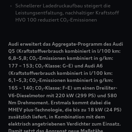
Schnellerer Ladedruckaufbau steigert die
Leistungsentfaltung, nachhaltiger Kraftstoff
HVO 100 reduziert CO
-Emissionen
2
Audi erweitert das Aggregate-Programm des Audi
Q5 (Kraftstoffverbrauch kombiniert in l/100 km:
6,8–5,8; CO
-Emissionen kombiniert in g/km:
2
177 – 153; CO
-Klasse: G–E) und Audi A6
2
(Kraftstoffverbrauch kombiniert in l/100 km:
6,1–5,3; CO
-Emissionen kombiniert in g/km:
2
165 – 140; CO
-Klasse: F–E) um einen Dreiliter-
2
V6-Dieselmotor mit 220 kW (299 PS) und 580
Nm Drehmoment. Erstmals kommt dabei die
MHEV plus-Technologie, die bis zu 18 kW (24 PS)
zusätzlich liefert, in Kombination mit dem
elektrisch angetriebenen Verdichter zum Einsatz.
Damit setzt das Aggregat neue Maßstäbe