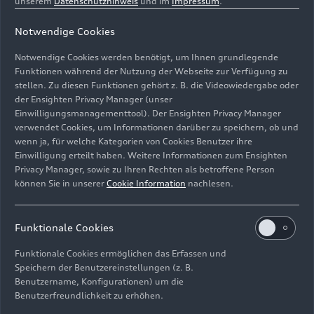
unserem
Datenschutzhinweis
und im
Impressum
.
Der elektrisch angetriebene Verdichter
Notwendige Cookies
überwindet das Turboloch bei niedriger Drehzahl
Notwendige Cookies werden benötigt, um Ihnen grundlegende
und ermöglicht es, dabei mit hohem
Funktionen während der Nutzung der Webseite zur Verfügung zu
Drehmoment zu fahren. Das führt zu einem
stellen. Zu diesen Funktionen gehört z. B. die Videowiedergabe oder
deutlich niedrigeren Kraftstoffverbrauch im
der Ensighten Privacy Manager (unser
Vergleich zur bisherigen Motorengeneration.
Einwilligungsmanagementtool). Der Ensighten Privacy Manager
Zusätzlich wurde die Spontanität beim Anfahren
verwendet Cookies, um Informationen darüber zu speichern, ob und
wenn ja, für welche Kategorien von Cookies Benutzer ihre
erheblich verbessert: In den ersten 2,5 Sekunden
Einwilligung erteilt haben. Weitere Informationen zum Ensighten
legt das Fahrzeug gut eine Wagenlänge mehr
Privacy Manager, sowie zu Ihren Rechten als betroffene Person
zurück. Während der Riemenstartergenerator den
können Sie in unserer
Cookie Information
nachlesen.
Zustart regelt und den Motor beim
Drehzahlhochlauf unterstützt, stellen der
Triebstranggenerator und der elektrisch
Funktionale Cookies
angetriebene Verdichter das Drehmoment zur
Funktionale Cookies ermöglichen das Erfassen und
Beschleunigung. Hierbei verstärkt der elektrisch
Speichern der Benutzereinstellungen (z. B.
angetriebene Verdichter den Ladedruckaufbau im
Benutzername, Konfigurationen) um die
Motor. Gleichzeitig überträgt der
Benutzerfreundlichkeit zu erhöhen.
Triebstranggenerator den ersten direkten