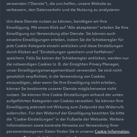
MHEV plus-Technologie nun erstmals um den
verwenden ("Dienste"), die uns helfen, unsere Website zu
elektrisch angetriebenen Verdichter erweitert: ein
verbessern, den Datenverkehr und die Nutzung zu analysieren.
Technologiehub, der die perfekte Balance aus
Um diese Dienste nutzen zu können, benötigen wir Ihre
dynamischem Fahrerlebnis und optimiertem
Einwilligung. Mit einem Klick auf "Alle akzeptieren" erteilen Sie Ihre
Verbrauch ermöglicht.
Einwilligung zur Verwendung aller Dienste. Sie können auch
einzelne Einwilligungen erteilen, indem Sie die Schieberegler für
Gleichzeitig ist der elektrisch angetriebene
jede Cookie-Kategorie einzeln anklicken und diese Einstellungen
durch Klicken auf "Einstellungen speichern und fortfahren"
Verdichter in der neu entwickelten
speichern. Falls Sie keinen der Schieberegler anklicken, werden nur
Brennverfahrensstrategie ein integraler
die notwendigen Cookies (z. B. der Ensighten Privacy Manager,
Bestandteil der Motorsteuerung. Er unterstützt
unser Einwilligungsmanagementtool) verwendet. Sie sind nicht
den Abgasturbolader in diesem zweistufigen
gesetzlich verpflichtet, in die Verwendung von Cookies
Aufladekonzept mit höchster Präzision. In
einzuwilligen, aber wenn Sie Ihre Einwilligung nicht erteilen,
können Sie bestimmte unserer Dienste möglicherweise nicht
Kombination mit der MHEV plus-Elektrifizierung
nutzen. Sie können Ihre Cookie-Einstellungen anhand der unten
aus Riemenstartergenerator und
aufgeführten Kategorien von Cookies verwalten. Sie können Ihre
Triebstranggenerator zeigt der V6 TDI
Einwilligung jederzeit mit Wirkung zum Zeitpunkt des Widerrufs
EA897evo4 kraftvolle Leistungsentfaltung in
widerrufen. Für den Widerruf der Einwilligung beachten Sie bitte
jeder Fahrsituation – beim Anfahren, beim
die "Cookie-Einstellungen" in der Fußzeile der Webseite. Weitere
Informationen sowie konkrete Hinweise zur Verwendung Ihrer
Beschleunigen am Ortsausgang, beim
personenbezogenen Daten finden Sie in unserer
Cookie Information
,
Überholvorgang oder auf der Autobahn.