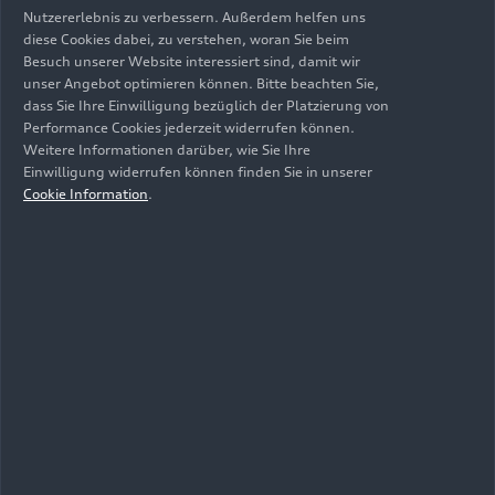
Nutzererlebnis zu verbessern. Außerdem helfen uns
Aurora Orchestra; Rezitation: Birgit Minichmayr
diese Cookies dabei, zu verstehen, woran Sie beim
Festsaal Ingolstadt
Besuch unserer Website interessiert sind, damit wir
unser Angebot optimieren können. Bitte beachten Sie,
dass Sie Ihre Einwilligung bezüglich der Platzierung von
Donnerstag, 10. Juli 2025, 19:30 Uhr
Performance Cookies jederzeit widerrufen können.
„Across the Stars“: Filmmusik mit Weltstar
Weitere Informationen darüber, wie Sie Ihre
Einwilligung widerrufen können finden Sie in unserer
Anne-Sophie Mutter und dem Royal
Cookie Information
.
Philharmonic Orchestra
Festsaal Ingolstadt
Samstag, 12. Juli 2025, 11:30 Uhr
„ADUI und die Kraft der magischen Ringe“:
Kinderkonzert mit der Audi Bläserphilharmonie
Audi Gebäude H6
Sonntag, 13. Juli 2025, 19 Uhr
Mendelssohns „Elias“ mit der Audi
Jugendchorakademie
Festsaal Ingolstadt