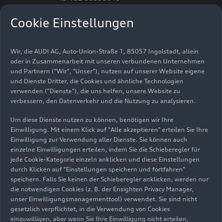
E-Mail senden
Cookie Einstellungen
Wir, die AUDI AG, Auto-Union-Straße 1, 85057 Ingolstadt, allein
oder in Zusammenarbeit mit unseren verbundenen Unternehmen
und Partnern ("Wir", "Unser"), nutzen auf unserer Website eigene
Programm Audi
und Dienste Dritter, die Cookies und ähnliche Technologien
Sommerkonzerte 2025:
verwenden ("Dienste"), die uns helfen, unsere Website zu
verbessern, den Datenverkehr und die Nutzung zu analysieren.
das Wichtigste für Sie auf
Um diese Dienste nutzen zu können, benötigen wir Ihre
einen Blick
Einwilligung. Mit einem Klick auf "Alle akzeptieren" erteilen Sie Ihre
Einwilligung zur Verwendung aller Dienste. Sie können auch
einzelne Einwilligungen erteilen, indem Sie die Schieberegler für
jede Cookie-Kategorie einzeln anklicken und diese Einstellungen
Samstag, 21. Juni 2025, 19 Uhr
durch Klicken auf "Einstellungen speichern und fortfahren"
Eröffnungskonzert mit dem Deutschen
speichern. Falls Sie keinen der Schieberegler anklicken, werden nur
Symphonie-Orchester Berlin
;
die notwendigen Cookies (z. B. der Ensighten Privacy Manager,
unser Einwilligungsmanagementtool) verwendet. Sie sind nicht
Violine: Midori, Leitung: Marie Jacquot
gesetzlich verpflichtet, in die Verwendung von Cookies
Festsaal Ingolstadt
einzuwilligen, aber wenn Sie Ihre Einwilligung nicht erteilen,