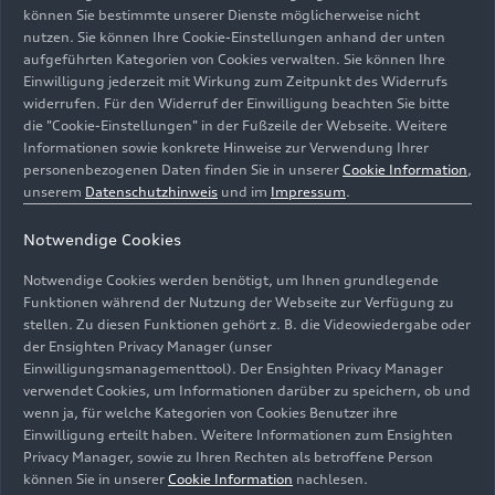
können Sie bestimmte unserer Dienste möglicherweise nicht
Samstag, 21. Juni 2025, 22:30 Uhr
nutzen. Sie können Ihre Cookie-Einstellungen anhand der unten
„Lux!“: Inszeniertes Konzert auf der Baustelle
aufgeführten Kategorien von Cookies verwalten. Sie können Ihre
Einwilligung jederzeit mit Wirkung zum Zeitpunkt des Widerrufs
des MKKD;
widerrufen. Für den Widerruf der Einwilligung beachten Sie bitte
Arcis Saxophon Quartett, Vokalensemble
die "Cookie-Einstellungen" in der Fußzeile der Webseite. Weitere
LauschWerk
Informationen sowie konkrete Hinweise zur Verwendung Ihrer
Neubau Museum für Konkrete Kunst und Design
personenbezogenen Daten finden Sie in unserer
Cookie Information
,
Ingolstadt
unserem
Datenschutzhinweis
und im
Impressum
.
Notwendige Cookies
Sonntag, 22. Juni 2025, 19 Uhr
„Lux!“: Inszeniertes Konzert auf der Baustelle
Notwendige Cookies werden benötigt, um Ihnen grundlegende
des MKKD;
Funktionen während der Nutzung der Webseite zur Verfügung zu
Arcis Saxophon Quartett, Vokalensemble
stellen. Zu diesen Funktionen gehört z. B. die Videowiedergabe oder
der Ensighten Privacy Manager (unser
LauschWerk
Einwilligungsmanagementtool). Der Ensighten Privacy Manager
Neubau Museum für Konkrete Kunst und Design
verwendet Cookies, um Informationen darüber zu speichern, ob und
Ingolstadt
wenn ja, für welche Kategorien von Cookies Benutzer ihre
Einwilligung erteilt haben. Weitere Informationen zum Ensighten
Freitag, 27. Juni 2025, 20:30 Uhr
Privacy Manager, sowie zu Ihren Rechten als betroffene Person
können Sie in unserer
Cookie Information
nachlesen.
Klassik Open Air – Musical-Highlights mit der