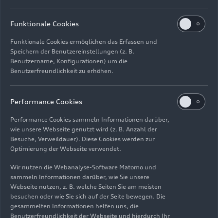
Audi Bläserphilharmonie;
Klavier: Florian Glemser; Leitung: Pietro Sarno
Funktionale Cookies
Klenzepark
Funktionale Cookies ermöglichen das Erfassen und
Speichern der Benutzereinstellungen (z. B.
Samstag, 28. Juni 2025, 20:30 Uhr
Benutzername, Konfigurationen) um die
Klassik Open Air – Deutsch-italienische
Benutzerfreundlichkeit zu erhöhen.
Opernnacht mit dem Georgischen
Kammerorchester Ingolstadt;
Sopran: Hila Baggio; Leitung: Ariel Zuckermann
Performance Cookies
Klenzepark
Performance Cookies sammeln Informationen darüber,
wie unsere Webseite genutzt wird (z. B. Anzahl der
Samstag, 5. Juli 2025, 11:30 Uhr
Besuche, Verweildauer). Diese Cookies werden zur
Öffentlicher Workshop mit Schülerinnen und
Optimierung der Webseite verwendet.
Schülern der Region und dem Aurora Orchestra
Wir nutzen die Webanalyse-Software Matomo und
Festsaal Ingolstadt
sammeln Informationen darüber, wie Sie unsere
Webseite nutzen, z. B. welche Seiten Sie am meisten
Sonntag, 6. Juli 2025, 17 Uhr
besuchen oder wie Sie sich auf der Seite bewegen. Die
„Carnival“: Inszeniertes Familienkonzert rund
gesammelten Informationen helfen uns, die
Benutzerfreundlichkeit der Webseite und hierdurch Ihr
um die fabelhafte Welt der Instrumente;