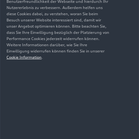
Benutzerfreundlichkeit der Webseite und hierdurch Ihr
Innovationen: Bereits seit Anfang der 1950er
Nutzererlebnis zu verbessern. Außerdem helfen uns
Jahre hatte NSU in Zusammenarbeit mit Felix
diese Cookies dabei, zu verstehen, woran Sie beim
Besuch unserer Website interessiert sind, damit wir
Wankel an einem völlig neuen Motorenkonzept
unser Angebot optimieren können. Bitte beachten Sie,
gearbeitet. 1957 zündete dann zum ersten Mal
dass Sie Ihre Einwilligung bezüglich der Platzierung von
ein Drehkolbenmotor der Bauart Wankel auf
Performance Cookies jederzeit widerrufen können.
einem NSU-Prüfstand.
Weitere Informationen darüber, wie Sie Ihre
Einwilligung widerrufen können finden Sie in unserer
Cookie Information
.
1963 stellte das Neckarsulmer Unternehmen den
„NSU Wankel Spider“ auf der IAA in Frankfurt vor
und schrieb damit Automobilgeschichte: das
erste serienmäßig produzierte Automobil der
Welt, das durch einen Einscheiben-
Kreiskolbenmotor angetrieben wurde: mit 497
ccm Kammervolumen und 50 PS. Im Herbst 1967
folgte die nächste Sensation: Bei der IAA in
Frankfurt präsentierten die Neckarsulmer den
NSU Ro 80 und begeisterten die automobile
Welt. Das Auto wurde mit einem Zweischeiben-