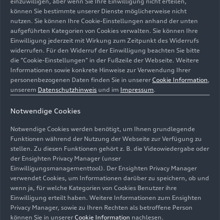
einzuwilligen, aber wenn Sie Ihre Einwilligung nicht erteilen,
größten Zweiradhersteller Deutschlands.
können Sie bestimmte unserer Dienste möglicherweise nicht
1933/34 entstanden bei NSU drei Prototypen
nutzen. Sie können Ihre Cookie-Einstellungen anhand der unten
eines von Ferdinand Porsche konstruierten
aufgeführten Kategorien von Cookies verwalten. Sie können Ihre
Fahrzeugs mit luftgekühltem 1,5-Liter-
Einwilligung jederzeit mit Wirkung zum Zeitpunkt des Widerrufs
Boxermotor im Heck. In seiner Grundkonzeption
widerrufen. Für den Widerruf der Einwilligung beachten Sie bitte
die "Cookie-Einstellungen" in der Fußzeile der Webseite. Weitere
entsprach dieser Wagen bereits dem späteren
Informationen sowie konkrete Hinweise zur Verwendung Ihrer
VW-Käfer. Die Serienproduktion unterblieb
personenbezogenen Daten finden Sie in unserer
Cookie Information
,
jedoch, weil die notwendigen Geldmittel fehlten.
unserem
Datenschutzhinweis
und im
Impressum
.
Bei Kriegsende im Mai 1945 lagen weite Teile der
Neckarsulmer Werkanlagen in Trümmern.
Notwendige Cookies
Notwendige Cookies werden benötigt, um Ihnen grundlegende
Der Wiederaufbau nach dem Zweiten Weltkrieg
Funktionen während der Nutzung der Webseite zur Verfügung zu
erfolgte mit den begehrten NSU-Fahrrädern und
stellen. Zu diesen Funktionen gehört z. B. die Videowiedergabe oder
dem Kleinkraftrad NSU Quick mit 98 ccm. Schon
der Ensighten Privacy Manager (unser
bald gesellten sich ein 125 und ein 250 ccm
Einwilligungsmanagementtool). Der Ensighten Privacy Manager
verwendet Cookies, um Informationen darüber zu speichern, ob und
Modell hinzu. Später folgten die NSU Fox, die
wenn ja, für welche Kategorien von Cookies Benutzer ihre
NSU Lux, die NSU Max oder die NSU Konsul mit
Einwilligung erteilt haben. Weitere Informationen zum Ensighten
500 ccm Hubraum. Mit einer Jahresproduktion
Privacy Manager, sowie zu Ihren Rechten als betroffene Person
von fast 300.000 motorisierten Zweirädern
können Sie in unserer
Cookie Information
nachlesen.