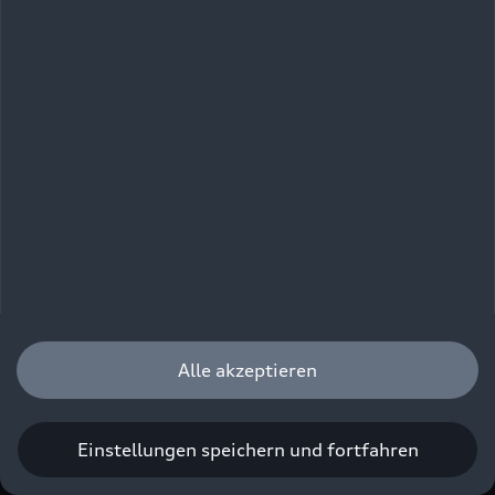
Fahrzeugproduktion und Logistik
Aufbau eines Kompetenzzentrums
für Hochvoltbatterien
2022
Optimierung der Produktion für
Elektromobilität: Modernisierung
von Bestandsgebäuden, Spatenstich
für neue Lackiererei
Alle akzeptieren
Alle
Fotos
Infografiken
Einstellungen speichern und fortfahren