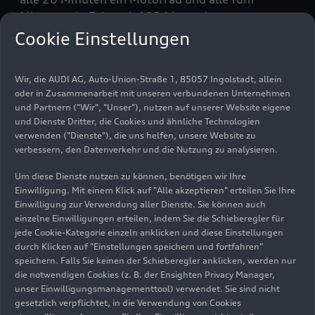
Minuten ein Fahrrad. 1924 investierte man aus
Platzgründen in ein neues Werk für den
Cookie Einstellungen
Automobilbau in Heilbronn. Zwei Jahre später war
der Umsatz jedoch erstmals rückläufig.
Wir, die AUDI AG, Auto-Union-Straße 1, 85057 Ingolstadt, allein
Geldprobleme waren die Folge. 1929 war NSU
oder in Zusammenarbeit mit unseren verbundenen Unternehmen
gezwungen, den Automobilbau einzustellen und
und Partnern ("Wir", "Unser"), nutzen auf unserer Website eigene
das fast neue Werk in Heilbronn an Fiat zu
und Dienste Dritter, die Cookies und ähnliche Technologien
verkaufen; Fiat ließ dort bis 1966 Autos unter
verwenden ("Dienste"), die uns helfen, unsere Website zu
dem Namen NSU-Fiat herstellen. In Neckarsulm
verbessern, den Datenverkehr und die Nutzung zu analysieren.
konzentrierte man sich fortan auf die
Um diese Dienste nutzen zu können, benötigen wir Ihre
Zweiradproduktion, übernahm 1929 den
Einwilligung. Mit einem Klick auf "Alle akzeptieren" erteilen Sie Ihre
größeren Teil der Wanderer-Motorradsparte und
Einwilligung zur Verwendung aller Dienste. Sie können auch
gründete 1932 eine Verkaufsgemeinschaft mit
einzelne Einwilligungen erteilen, indem Sie die Schieberegler für
jede Cookie-Kategorie einzeln anklicken und diese Einstellungen
der Marke D-Rad der Deutschen Werke in Berlin.
durch Klicken auf "Einstellungen speichern und fortfahren"
Neben BMW und DKW war NSU in den 1930er
speichern. Falls Sie keinen der Schieberegler anklicken, werden nur
Jahren eine der bedeutendsten deutschen
die notwendigen Cookies (z. B. der Ensighten Privacy Manager,
Motorradmarken und nach der Übernahme der
unser Einwilligungsmanagementtool) verwendet. Sie sind nicht
Opel-Fahrradfertigung Ende 1936 einer der
gesetzlich verpflichtet, in die Verwendung von Cookies