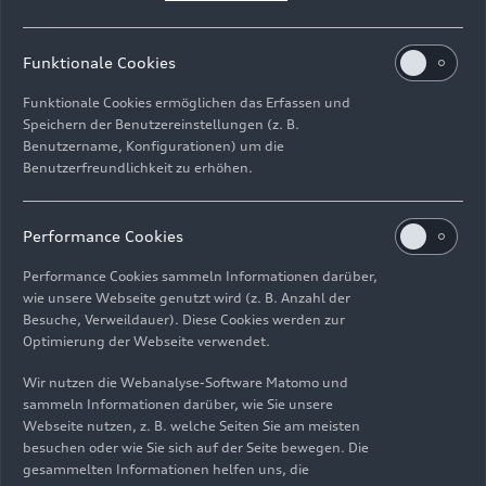
(Mopeds, Motorräder und Roller) waren die
Neckarsulmer 1955 die Nummer Eins in der
Funktionale Cookies
internationalen Motorradbranche: größtes
Zweiradwerk der Welt. Bei allen Erfolgen
Funktionale Cookies ermöglichen das Erfassen und
der NSU-Motorräder, mit denen das
Speichern der Benutzereinstellungen (z. B.
Unternehmen damals durch den Gewinn von fünf
Benutzername, Konfigurationen) um die
Benutzerfreundlichkeit zu erhöhen.
Motorrad-Weltmeisterschaften von 1953 bis
1955 und zahlreichen
Geschwindigkeitsweltrekorden Weltruhm
Performance Cookies
erlangte, musste die Unternehmensführung ab
Mitte der 1950er Jahre auf die nachlassende
Performance Cookies sammeln Informationen darüber,
wie unsere Webseite genutzt wird (z. B. Anzahl der
Motorradnachfrage reagieren. Mit zunehmendem
Besuche, Verweildauer). Diese Cookies werden zur
Wohlstand wollten die Kunden Auto fahren und
Optimierung der Webseite verwendet.
für NSU war es deshalb an der Zeit, wieder
Automobile zu fertigen.
Wir nutzen die Webanalyse-Software Matomo und
sammeln Informationen darüber, wie Sie unsere
Webseite nutzen, z. B. welche Seiten Sie am meisten
Mit dem Kleinwagen „Prinz“ gelang NSU 1958
besuchen oder wie Sie sich auf der Seite bewegen. Die
die Wiederaufnahme des Automobilbaus. Dabei
gesammelten Informationen helfen uns, die
entstanden auch recht bald technische