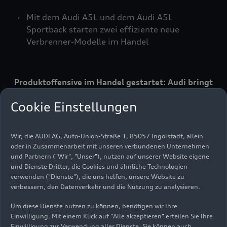
Mit dem Audi A5L und dem Audi A5L
Sportback starten zwei effiziente neue
Verbrenner-Modelle im Handel
Produktoffensive im Handel gestartet: Audi bringt
eine neue Generation von E-Modellen und
Cookie Einstellungen
effizienten Verbrennern auf den chinesischen
Markt, die speziell auf die Bedürfnisse
chinesischer Kundinnen und Kunden ausgerichtet
Wir, die AUDI AG, Auto-Union-Straße 1, 85057 Ingolstadt, allein
sind. Den Anfang machen der Audi Q6L
e-tron
und
oder in Zusammenarbeit mit unseren verbundenen Unternehmen
der Audi Q6L Sportback
e-tron
als erste
und Partnern ("Wir", "Unser"), nutzen auf unserer Website eigene
lokalisierte PPE-Modelle sowie die auf der
und Dienste Dritter, die Cookies und ähnliche Technologien
verwenden ("Dienste"), die uns helfen, unsere Website zu
Verbrenner-Plattform PPC basierenden Audi A5L
verbessern, den Datenverkehr und die Nutzung zu analysieren.
und Audi A5L Sportback. Ihre offizielle
Markteinführung hatten die vollelektrischen Q-
Um diese Dienste nutzen zu können, benötigen wir Ihre
Modelle und der Audi A5L am 7. August im
Einwilligung. Mit einem Klick auf "Alle akzeptieren" erteilen Sie Ihre
Einwilligung zur Verwendung aller Dienste. Sie können auch