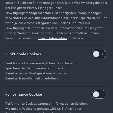
stellen. Zu diesen Funktionen gehört z. B. die Videowiedergabe oder
Audi A6L
e-tron
erstmals auf der Auto Shanghai
der Ensighten Privacy Manager (unser
2025 präsentiert. Die Audi FAW NEV Company,
Einwilligungsmanagementtool). Der Ensighten Privacy Manager
ein Kooperationsunternehmen von Audi
verwendet Cookies, um Informationen darüber zu speichern, ob und
zusammen mit dem langjährigen Partner FAW,
wenn ja, für welche Kategorien von Cookies Benutzer ihre
verantwortet die Produktion der Modelle. Dafür
Einwilligung erteilt haben. Weitere Informationen zum Ensighten
Privacy Manager, sowie zu Ihren Rechten als betroffene Person
hat das Unternehmen einen neuen Standort in
können Sie in unserer
Cookie Information
nachlesen.
Changchun errichtet.
Audi A5L und A5L
Funktionale Cookies
Sportback: hocheffiziente
Funktionale Cookies ermöglichen das Erfassen und
Speichern der Benutzereinstellungen (z. B.
Verbrenner-Modelle
Benutzername, Konfigurationen) um die
Benutzerfreundlichkeit zu erhöhen.
Mit seinen beiden Partnern FAW und SAIC bringt
Audi die nächste Generation der erfolgreichen
Performance Cookies
Audi-Mittelklasse in zwei Varianten auf den
Markt: den Audi A5L zusammen mit FAW und den
Performance Cookies sammeln Informationen darüber,
wie unsere Webseite genutzt wird (z. B. Anzahl der
Audi A5L Sportback mit SAIC. Beide Modelle