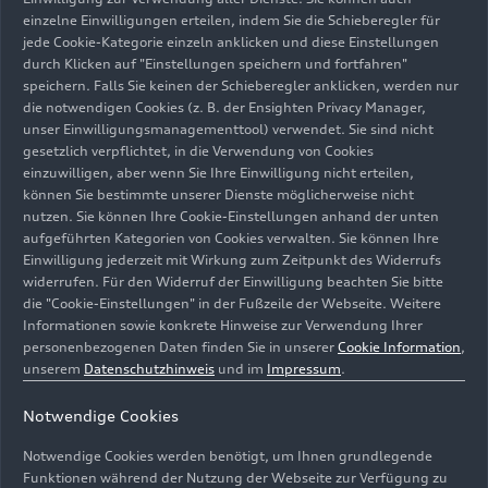
Rahmen einer großen Abendveranstaltung in
einzelne Einwilligungen erteilen, indem Sie die Schieberegler für
Hangzhou. Der Audi A5L Sportback ist bereits seit
jede Cookie-Kategorie einzeln anklicken und diese Einstellungen
1. August im Markt verfügbar.
durch Klicken auf "Einstellungen speichern und fortfahren"
speichern. Falls Sie keinen der Schieberegler anklicken, werden nur
die notwendigen Cookies (z. B. der Ensighten Privacy Manager,
PPE-Modelle produziert
unser Einwilligungsmanagementtool) verwendet. Sie sind nicht
gesetzlich verpflichtet, in die Verwendung von Cookies
bei der Audi FAW NEV
einzuwilligen, aber wenn Sie Ihre Einwilligung nicht erteilen,
können Sie bestimmte unserer Dienste möglicherweise nicht
Company in Changchun
nutzen. Sie können Ihre Cookie-Einstellungen anhand der unten
aufgeführten Kategorien von Cookies verwalten. Sie können Ihre
Einwilligung jederzeit mit Wirkung zum Zeitpunkt des Widerrufs
Der Audi Q6L
e-tron
und der Audi Q6L Sportback
widerrufen. Für den Widerruf der Einwilligung beachten Sie bitte
e-tron
basieren auf der Premium Platform
die "Cookie-Einstellungen" in der Fußzeile der Webseite. Weitere
Electric (PPE) und zeichnen sich durch
Informationen sowie konkrete Hinweise zur Verwendung Ihrer
beeindruckende Fahr- und Ladeleistungen sowie
personenbezogenen Daten finden Sie in unserer
Cookie Information
,
unserem
Datenschutzhinweis
und im
Impressum
.
hohe Reichweite und Effizienz aus. Neben dem
typischen verlängerten Radstand bieten die
Notwendige Cookies
beiden Modelle unter anderem auch ein speziell
für China entwickeltes Infotainment-System. Als
Notwendige Cookies werden benötigt, um Ihnen grundlegende
weiteres China-spezfisches PPE-Modell wurde der
Funktionen während der Nutzung der Webseite zur Verfügung zu