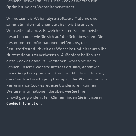
Besuche, Verweildauer). Diese Cookies werden zur
basieren auf der Premium Platform Combustion
Optimierung der Webseite verwendet.
(PPC). Sie vereinen dynamische
Fahreigenschaften mit Effizienz und bieten
Wir nutzen die Webanalyse-Software Matomo und
hochmoderne Fahrerassistenzfunktionen.
sammeln Informationen darüber, wie Sie unsere
Webseite nutzen, z. B. welche Seiten Sie am meisten
besuchen oder wie Sie sich auf der Seite bewegen. Die
gesammelten Informationen helfen uns, die
Benutzerfreundlichkeit der Webseite und hierdurch Ihr
Nutzererlebnis zu verbessern. Außerdem helfen uns
diese Cookies dabei, zu verstehen, woran Sie beim
Besuch unserer Website interessiert sind, damit wir
unser Angebot optimieren können. Bitte beachten Sie,
dass Sie Ihre Einwilligung bezüglich der Platzierung von
Performance Cookies jederzeit widerrufen können.
Weitere Informationen darüber, wie Sie Ihre
Einwilligung widerrufen können finden Sie in unserer
Cookie Information
.
Stand: 08.08.2025
Download