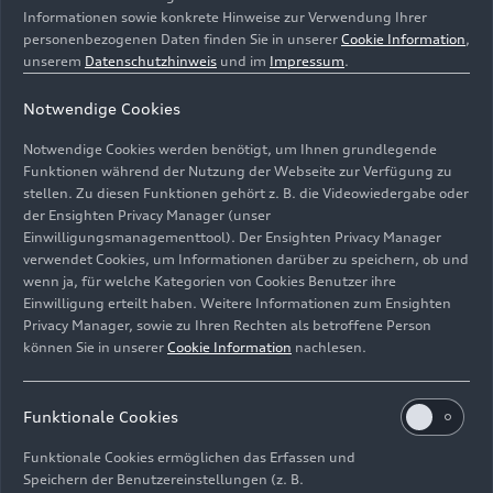
Sportback
e-tron
Sportback
e-tron
Informationen sowie konkrete Hinweise zur Verwendung Ihrer
personenbezogenen Daten finden Sie in unserer
Cookie Information
,
unserem
Datenschutzhinweis
und im
Impressum
.
Notwendige Cookies
Notwendige Cookies werden benötigt, um Ihnen grundlegende
Funktionen während der Nutzung der Webseite zur Verfügung zu
stellen. Zu diesen Funktionen gehört z. B. die Videowiedergabe oder
der Ensighten Privacy Manager (unser
Einwilligungsmanagementtool). Der Ensighten Privacy Manager
verwendet Cookies, um Informationen darüber zu speichern, ob und
wenn ja, für welche Kategorien von Cookies Benutzer ihre
Einwilligung erteilt haben. Weitere Informationen zum Ensighten
26.02.2024
Foto
17.09.2024
Foto
Privacy Manager, sowie zu Ihren Rechten als betroffene Person
Audi A6
e-tron
an
Audi S
e-tron GT
können Sie in unserer
Cookie Information
nachlesen.
der Ladestation
Funktionale Cookies
Funktionale Cookies ermöglichen das Erfassen und
Speichern der Benutzereinstellungen (z. B.