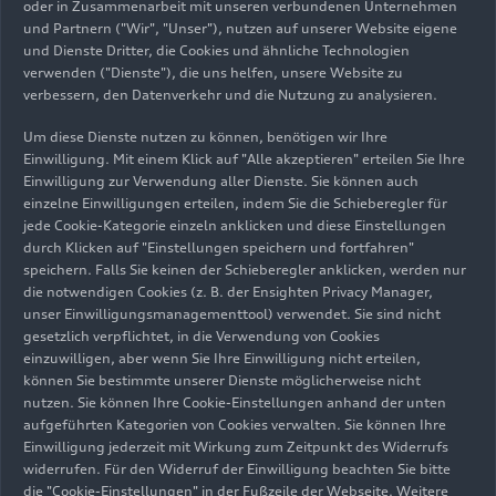
oder in Zusammenarbeit mit unseren verbundenen Unternehmen
und Partnern ("Wir", "Unser"), nutzen auf unserer Website eigene
und Dienste Dritter, die Cookies und ähnliche Technologien
14.10.2024
Foto
14.10.2024
Foto
verwenden ("Dienste"), die uns helfen, unsere Website zu
verbessern, den Datenverkehr und die Nutzung zu analysieren.
Audi SQ6
Audi Q6
Sportback
e-tron
/
Sportback
e-tron
Um diese Dienste nutzen zu können, benötigen wir Ihre
Audi SQ6 SUV
Einwilligung. Mit einem Klick auf "Alle akzeptieren" erteilen Sie Ihre
Einwilligung zur Verwendung aller Dienste. Sie können auch
e-tron
einzelne Einwilligungen erteilen, indem Sie die Schieberegler für
jede Cookie-Kategorie einzeln anklicken und diese Einstellungen
durch Klicken auf "Einstellungen speichern und fortfahren"
speichern. Falls Sie keinen der Schieberegler anklicken, werden nur
die notwendigen Cookies (z. B. der Ensighten Privacy Manager,
unser Einwilligungsmanagementtool) verwendet. Sie sind nicht
gesetzlich verpflichtet, in die Verwendung von Cookies
einzuwilligen, aber wenn Sie Ihre Einwilligung nicht erteilen,
können Sie bestimmte unserer Dienste möglicherweise nicht
nutzen. Sie können Ihre Cookie-Einstellungen anhand der unten
aufgeführten Kategorien von Cookies verwalten. Sie können Ihre
Einwilligung jederzeit mit Wirkung zum Zeitpunkt des Widerrufs
14.10.2024
Illustration
14.10.2024
Illustration
widerrufen. Für den Widerruf der Einwilligung beachten Sie bitte
Audi Q6
Audi Q6
die "Cookie-Einstellungen" in der Fußzeile der Webseite. Weitere