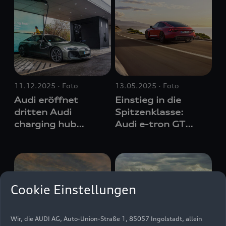
11.12.2025
Foto
13.05.2025
Foto
Audi eröffnet
Einstieg in die
dritten Audi
Spitzenklasse:
charging hub
Audi
e-tron GT
2025 – jetzt auch
quattro
vereint
in Düsseldorf
emotionales
Design,
Performance und
Komfort
Cookie Einstellungen
Wir, die AUDI AG, Auto-Union-Straße 1, 85057 Ingolstadt, allein