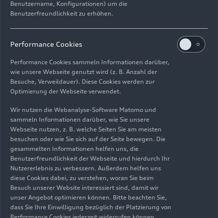
Benutzername, Konfigurationen) um die
Benutzerfreundlichkeit zu erhöhen.
Performance Cookies
Performance Cookies sammeln Informationen darüber,
wie unsere Webseite genutzt wird (z. B. Anzahl der
18.06.2024
Foto
18.06.2024
Foto
Besuche, Verweildauer). Diese Cookies werden zur
Die neue
Die neue
Optimierung der Webseite verwendet.
Modellfamilie des
Modellfamilie des
Wir nutzen die Webanalyse-Software Matomo und
Audi
e-tron GT
Audi
e-tron GT
sammeln Informationen darüber, wie Sie unsere
Webseite nutzen, z. B. welche Seiten Sie am meisten
besuchen oder wie Sie sich auf der Seite bewegen. Die
gesammelten Informationen helfen uns, die
Benutzerfreundlichkeit der Webseite und hierdurch Ihr
Nutzererlebnis zu verbessern. Außerdem helfen uns
diese Cookies dabei, zu verstehen, woran Sie beim
Besuch unserer Website interessiert sind, damit wir
unser Angebot optimieren können. Bitte beachten Sie,
dass Sie Ihre Einwilligung bezüglich der Platzierung von
Performance Cookies jederzeit widerrufen können.