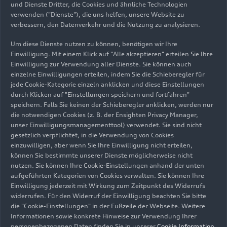
und Dienste Dritter, die Cookies und ähnliche Technologien
Scheinwerfern erstmals mit einem Laser als
verwenden ("Dienste"), die uns helfen, unsere Website zu
Zusatzfernlicht aus. Dieser Scheinwerfer verfügt
verbessern, den Datenverkehr und die Nutzung zu analysieren.
zudem über ein digitales Tagfahrlicht mit
wählbaren Lichtsignaturen. Digitale OLED-
Um diese Dienste nutzen zu können, benötigen wir Ihre
Heckleuchten mit vier wählbaren
Einwilligung. Mit einem Klick auf "Alle akzeptieren" erteilen Sie Ihre
Einwilligung zur Verwendung aller Dienste. Sie können auch
Schlusslichtdesigns komplettieren das erweiterte
einzelne Einwilligungen erteilen, indem Sie die Schieberegler für
Lichtangebot. Neue Räder, Farben, Dekoreinlagen
jede Cookie-Kategorie einzeln anklicken und diese Einstellungen
sowie Sitze mit Kontrastnähten betonen die
durch Klicken auf "Einstellungen speichern und fortfahren"
Spitzenposition unter den Q-Modellen. Die Preise
speichern. Falls Sie keinen der Schieberegler anklicken, werden nur
für den neuen Audi Q8 starten bei 86.700 Euro.
die notwendigen Cookies (z. B. der Ensighten Privacy Manager,
unser Einwilligungsmanagementtool) verwendet. Sie sind nicht
gesetzlich verpflichtet, in die Verwendung von Cookies
einzuwilligen, aber wenn Sie Ihre Einwilligung nicht erteilen,
können Sie bestimmte unserer Dienste möglicherweise nicht
08.11.2023
Modelle
nutzen. Sie können Ihre Cookie-Einstellungen anhand der unten
aufgeführten Kategorien von Cookies verwalten. Sie können Ihre
Das größte Q in seiner besten
Einwilligung jederzeit mit Wirkung zum Zeitpunkt des Widerrufs
widerrufen. Für den Widerruf der Einwilligung beachten Sie bitte
Form – der neue Audi Q8 SUV
die "Cookie-Einstellungen" in der Fußzeile der Webseite. Weitere
Informationen sowie konkrete Hinweise zur Verwendung Ihrer
personenbezogenen Daten finden Sie in unserer
Cookie Information
,