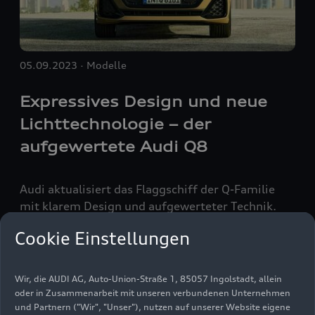
05.09.2023
Modelle
Expressives Design und neue
Lichttechnologie – der
aufgewertete Audi Q8
Audi aktualisiert das Flaggschiff der Q-Familie
mit klarem Design und aufgewerteter Technik.
Das überarbeitete Außendesign mit neuer Front-
Cookie Einstellungen
und Heckschürze unterstreicht den starken
Charakter des SUV-Coupés. Das optional
erhältliche S line Exterieurpaket bedient den
Wir, die AUDI AG, Auto-Union-Straße 1, 85057 Ingolstadt, allein
Medien-Set
Wunsch der Kund_innen nach mehr Sportlichkeit.
oder in Zusammenarbeit mit unseren verbundenen Unternehmen
Audi stattet den Q8 mit HD Matrix LED-
und Partnern ("Wir", "Unser"), nutzen auf unserer Website eigene