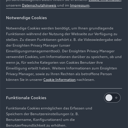
Audi aktualisiert das Flaggschiff der Q-Familie
unserem
Datenschutzhinweis
und im
Impressum
.
mit klarem Design und aufgewerteter Technik.
Das überarbeitete Außendesign mit neuer Front-
Notwendige Cookies
wie Heckschürze unterstreicht den starken
Notwendige Cookies werden benötigt, um Ihnen grundlegende
Charakter des SUV-Coupés. Neu gestaltete
Funktionen während der Nutzung der Webseite zur Verfügung zu
Scheinwerfer und Rückleuchten bieten durch
stellen. Zu diesen Funktionen gehört z. B. die Videowiedergabe oder
Bilder
Digitalisierung die Möglichkeit der
der Ensighten Privacy Manager (unser
Einwilligungsmanagementtool). Der Ensighten Privacy Manager
Individualisierung. Sie sorgen dank einem Laser
verwendet Cookies, um Informationen darüber zu speichern, ob und
als Zusatzfernlicht in der Front für mehr Sicht
wenn ja, für welche Kategorien von Cookies Benutzer ihre
sowie mit digitalen OLED-Rückleuchten für noch
Einwilligung erteilt haben. Weitere Informationen zum Ensighten
Alle
Fotos
Illustrationen
mehr Sichtbarkeit und Ausdruck im Heck.
Privacy Manager, sowie zu Ihren Rechten als betroffene Person
können Sie in unserer
Cookie Information
nachlesen.
Funktionale Cookies
Funktionale Cookies ermöglichen das Erfassen und
Speichern der Benutzereinstellungen (z. B.
Benutzername, Konfigurationen) um die
Benutzerfreundlichkeit zu erhöhen.