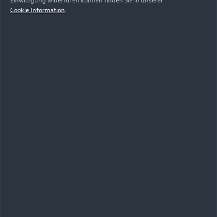
Einwilligung widerrufen können finden Sie in unserer
Cookie Information
.
Stand: 08.11.2023
Zum Album
Videos