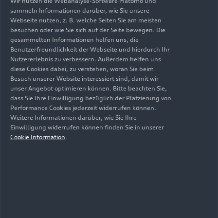
Wir nutzen die Webanalyse-Software Matomo und
sammeln Informationen darüber, wie Sie unsere
Webseite nutzen, z. B. welche Seiten Sie am meisten
12.09.2023
Medieninformation
besuchen oder wie Sie sich auf der Seite bewegen. Die
gesammelten Informationen helfen uns, die
Benutzerfreundlichkeit der Webseite und hierdurch Ihr
Neuer Audi charging hub in
Nutzererlebnis zu verbessern. Außerdem helfen uns
München eröffnet
diese Cookies dabei, zu verstehen, woran Sie beim
Besuch unserer Website interessiert sind, damit wir
unser Angebot optimieren können. Bitte beachten Sie,
dass Sie Ihre Einwilligung bezüglich der Platzierung von
Neu in München:
Audi
weiht in der bayerischen
Performance Cookies jederzeit widerrufen können.
Landeshauptstadt den insgesamt fünften
Audi
Weitere Informationen darüber, wie Sie Ihre
charging
hub
ein Feedback und Freikilometer:
Einwilligung widerrufen können finden Sie in unserer
Zusammenarbeit mit &Charge für direkte
Cookie Information
.
Rückmeldung und ein noch besseres Ladeerlebnis
Virtuelle Einblicke: Augmented Reality-Projekt
am
Audi charging
hub
in Nürnberg geht in die
Testphase
Audi
hat im Münchner Stadtteil
Obersendling einen neuen
Audi charging
hub
eröffnet. Markenbotschafter Felix Neureuther
war bei der Einweihung dabei und zeigte sich