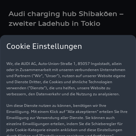
Ladepunkten mit bis zu 400 kW Ladeleistung
schnell und komfortabel laden. 2025 eröffnete
Audi charging hub Shibakōen –
die Marke mit den vier Ringen an den Standorten
zweiter Ladehub in Tokio
Kiefersfelden, München-Westkreuz und
Düsseldorf drei neue
Audi charging
hubs
. Damit
ist das Netz auf insgesamt neun Standorte
Audi
eröffnet zweiten
charging hub
in Tokio und
Cookie Einstellungen
baut sein globales Schnellladenetz weiter aus
Modernste Ladeinfrastruktur trifft auf Premium-
Service: Lounge, Hypercharger und innovativer
Wir, die AUDI AG, Auto-Union-Straße 1, 85057 Ingolstadt, allein
oder in Zusammenarbeit mit unseren verbundenen Unternehmen
Schwenkarm sorgen für durchdachtes
und Partnern ("Wir", "Unser"), nutzen auf unserer Website eigene
Ladeerlebnis Weltweit erfolgreich: mehr als
und Dienste Dritter, die Cookies und ähnliche Technologien
2.500 Ladevorgänge in Tokio binnen eines Jahres
Videos zu Ihrer Suche
verwenden ("Dienste"), die uns helfen, unsere Website zu
bestätigen Erfolg des
Audi charging
hub
verbessern, den Datenverkehr und die Nutzung zu analysieren.
Konzepts
Audi
hat am 24. April 2025 seinen
Um diese Dienste nutzen zu können, benötigen wir Ihre
zweiten
charging Hub
in Tokio, der größten
Einwilligung. Mit einem Klick auf "Alle akzeptieren" erteilen Sie Ihre
Metropolregion der Welt, eröffnet. Damit baut
Einwilligung zur Verwendung aller Dienste. Sie können auch
das Unternehmen sein Schnellladenetz weiter aus
einzelne Einwilligungen erteilen, indem Sie die Schieberegler für
und nimmt den weltweit achten Ladehub in
jede Cookie-Kategorie einzeln anklicken und diese Einstellungen
durch Klicken auf "Einstellungen speichern und fortfahren"