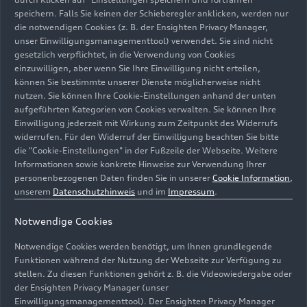
Betrieb. Ein Standort, der verbindet: Natur,
speichern. Falls Sie keinen der Schieberegler anklicken, werden nur
Kultur und Urbanität Der
Audi charging
hub
die notwendigen Cookies (z. B. der Ensighten Privacy Manager,
(ACH) befindet sich im Stadtteil Shibakōen,
unser Einwilligungsmanagementtool) verwendet. Sie sind nicht
umgeben von zahlreichen Sehenswürdigkeiten
gesetzlich verpflichtet, in die Verwendung von Cookies
wie dem Tokyo Tower, dem historischen Zojoji-
einzuwilligen, aber wenn Sie Ihre Einwilligung nicht erteilen,
Tempel und dem 1873 angelegten Shiba-Park.
können Sie bestimmte unserer Dienste möglicherweise nicht
12.09.2023
Footage
nutzen. Sie können Ihre Cookie-Einstellungen anhand der unten
Die Lage verbindet Natur mit Architektur – grüne
Audi charging hub
München – Footage
aufgeführten Kategorien von Cookies verwalten. Sie können Ihre
Rückzugsorte treffen auf moderne Büro- und
(vertikal)
Einwilligung jederzeit mit Wirkung zum Zeitpunkt des Widerrufs
Hochhäuser. Laden mit Komfort Die zweistöckige
widerrufen. Für den Widerruf der Einwilligung beachten Sie bitte
Anlage orientiert sich
die "Cookie-Einstellungen" in der Fußzeile der Webseite. Weitere
Informationen sowie konkrete Hinweise zur Verwendung Ihrer
personenbezogenen Daten finden Sie in unserer
Cookie Information
,
unserem
Datenschutzhinweis
und im
Impressum
.
Notwendige Cookies
Notwendige Cookies werden benötigt, um Ihnen grundlegende
Funktionen während der Nutzung der Webseite zur Verfügung zu
stellen. Zu diesen Funktionen gehört z. B. die Videowiedergabe oder
der Ensighten Privacy Manager (unser
Einwilligungsmanagementtool). Der Ensighten Privacy Manager