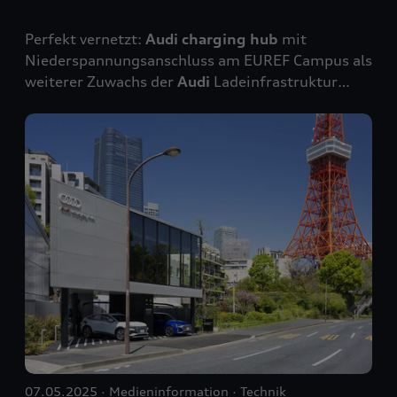
Perfekt vernetzt:
Audi
charging hub
mit
Niederspannungsanschluss am EUREF Campus als
weiterer Zuwachs der
Audi
Ladeinfrastruktur
Modulares Konzept: flexible Bauweise und
Premiumservices für ein zukunftsfähiges
Ladeerlebnis Hubert Link verantwortet ab sofort
die Weiterentwicklung der
Audi charging
hubs
und setzt neue Impulse bei Kundenerlebnis und
Ladekomfort Am EUREF Campus in Düsseldorf,
unweit des Flughafens, hat
Audi
seinen ersten
Audi charging
hub
in Nordrhein-Westfalen
eröffnet – ein weiteres starkes Signal für
nachhaltige Mobilität. Der Standort ist Teil eines
innovativen Zukunftsquartiers, das als
Modellregion für die Energiewende gilt.
Fahrerinnen und Fahrer von Elektroautos aller
Marken können an vier High-Power-
Charging
-
07.05.2025
Medieninformation
Technik