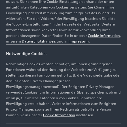
nutzen. Sie können Ihre Cookie-Einstellungen anhand der unten
erstes Auto gebaut hat, erringt der Horch 18-22
aufgeführten Kategorien von Cookies verwalten. Sie können Ihre
PS im Jahr 1906 den Gesamtsieg bei der
Einwilligung jederzeit mit Wirkung zum Zeitpunkt des Widerrufs
Herkomerfahrt, einer der anspruchsvollsten
widerrufen. Für den Widerruf der Einwilligung beachten Sie bitte
Langstreckenprüfungen jener Zeit.
die "Cookie-Einstellungen" in der Fußzeile der Webseite. Weitere
Informationen sowie konkrete Hinweise zur Verwendung Ihrer
personenbezogenen Daten finden Sie in unserer
Cookie Information
,
Darüber hinaus würdigt die Publikation
unserem
Datenschutzhinweis
und im
Impressum
.
„Jubiläumstermine 2026“ weitere sportliche
Erfolge von Audi und seinen Traditionsmarken:
Notwendige Cookies
Vor 100 Jahren holt NSU mit dem NSU 6/60 PS
Notwendige Cookies werden benötigt, um Ihnen grundlegende
beim ersten „Großen Preis von Deutschland
Funktionen während der Nutzung der Webseite zur Verfügung zu
1926“ auf der AVUS in der 1,5-Liter-Klasse einen
stellen. Zu diesen Funktionen gehört z. B. die Videowiedergabe oder
vielbeachteten Vierfachsieg. Vor 90 Jahren fährt
der Ensighten Privacy Manager (unser
der Auto Union Typ C von Erfolg zu Erfolg: Der
Einwilligungsmanagementtool). Der Ensighten Privacy Manager
Grand-Prix-Wagen gewinnt in der Rennsaison
verwendet Cookies, um Informationen darüber zu speichern, ob und
wenn ja, für welche Kategorien von Cookies Benutzer ihre
1936 drei von fünf „Großen Preisen”, die Hälfte
Einwilligung erteilt haben. Weitere Informationen zum Ensighten
der Rundstreckenrennen und alle Bergrennen, an
Privacy Manager, sowie zu Ihren Rechten als betroffene Person
denen sich die Auto Union AG beteiligt. Sechs
können Sie in unserer
Cookie Information
nachlesen.
Jahrzehnte später – 1996 – feiert Audi sieben
Siege in sieben Ländern: Bei den Tourenwagen-