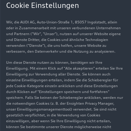
typische Zündfolge 1-2-4-5-3 sorgt für den
Cookie Einstellungen
unverwechselbaren Sound, die legendären Siege
im Rallyesport bringen dem Motor bald
Wir, die AUDI AG, Auto-Union-Straße 1, 85057 Ingolstadt, allein
Kultstatus ein. Vor 100 Jahren präsentieren die
oder in Zusammenarbeit mit unseren verbundenen Unternehmen
Zwickauer Horchwerke auf der Berliner
und Partnern ("Wir", "Unser"), nutzen auf unserer Website eigene
Automobilausstellung mit dem Horch 8 den
und Dienste Dritter, die Cookies und ähnliche Technologien
ersten deutschen Serienwagen mit
verwenden ("Dienste"), die uns helfen, unsere Website zu
Achtzylindermotor. Bereits ein Vierteljahrhundert
verbessern, den Datenverkehr und die Nutzung zu analysieren.
zuvor, vor 125 Jahren, konstruiert August Horch,
Um diese Dienste nutzen zu können, benötigen wir Ihre
dessen Todestag sich am 3. Februar 2026 zum
Einwilligung. Mit einem Klick auf "Alle akzeptieren" erteilen Sie Ihre
75. Mal jährt, sein erstes eigenes Automobil: das
Einwilligung zur Verwendung aller Dienste. Sie können auch
Modell Vis-à-Vis, bei dem sich Fahrer und
einzelne Einwilligungen erteilen, indem Sie die Schieberegler für
Fahrgäste gegenübersitzen. Der Anspruch von
jede Cookie-Kategorie einzeln anklicken und diese Einstellungen
durch Klicken auf "Einstellungen speichern und fortfahren"
Unternehmensgründer August Horch ist es, unter
speichern. Falls Sie keinen der Schieberegler anklicken, werden nur
„allen Umständen nur starke und gute Wagen zu
die notwendigen Cookies (z. B. der Ensighten Privacy Manager,
bauen“ – und so schickt er seine Fahrzeuge zum
unser Einwilligungsmanagementtool) verwendet. Sie sind nicht
Beweis ihrer Leistungsfähigkeit schon früh in den
gesetzlich verpflichtet, in die Verwendung von Cookies
sportlichen Wettbewerb. Gerade einmal fünf
einzuwilligen, aber wenn Sie Ihre Einwilligung nicht erteilen,
können Sie bestimmte unserer Dienste möglicherweise nicht
Jahre, nachdem Automobilpionier Horch sein