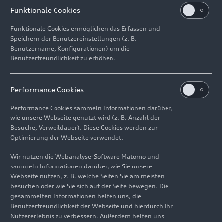
Funktionale Cookies
Meisterschaften in Deutschland, Italien,
Großbritannien, Belgien, Spanien, Australien und
Funktionale Cookies ermöglichen das Erfassen und
Südafrika demonstriert der 285 PS starke Audi
Speichern der Benutzereinstellungen (z. B.
A4
quattro
STW eindrucksvoll die Überlegenheit
Benutzername, Konfigurationen) um die
des
quattro
-Antriebs.
Benutzerfreundlichkeit zu erhöhen.
Weitere von den Audi Tradition Historikern
Performance Cookies
zusammengestellte Jubiläen sind: 30 Jahre Audi
A3, 35 Jahre Audi Cabriolet, 45 Jahre Audi
Performance Cookies sammeln Informationen darüber,
Forschungsauto, 50 Jahre Audi 100 der zweiten
wie unsere Webseite genutzt wird (z. B. Anzahl der
Besuche, Verweildauer). Diese Cookies werden zur
Generation, 70 Jahre Rekordfahrt DKW 3=6
Optimierung der Webseite verwendet.
Monza, 70 Jahre DKW-Geländewagen Munga und
70 Jahre Geschwindigkeitsrekorde von NSU.
Wir nutzen die Webanalyse-Software Matomo und
Einen Überblick über die „
Jubiläumstermine
sammeln Informationen darüber, wie Sie unsere
Webseite nutzen, z. B. welche Seiten Sie am meisten
2026
“ gibt die Publikation im Audi Media Center.
besuchen oder wie Sie sich auf der Seite bewegen. Die
gesammelten Informationen helfen uns, die
Benutzerfreundlichkeit der Webseite und hierdurch Ihr
Nutzererlebnis zu verbessern. Außerdem helfen uns