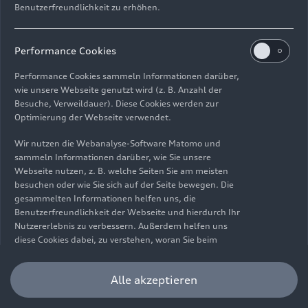
Benutzerfreundlichkeit zu erhöhen.
Impressum
Rechtliches
Datenschutz
Hinweisgebersystem
Performance Cookies
Cookie-Informationen
Cookie-Einstellungen
Performance Cookies sammeln Informationen darüber,
Informationen zur Barrierefreiheit
Kontakt
wie unsere Webseite genutzt wird (z. B. Anzahl der
Besuche, Verweildauer). Diese Cookies werden zur
© 2026 AUDI AG. Alle Rechte vorbehalten.
Optimierung der Webseite verwendet.
DE
EN
Wir nutzen die Webanalyse-Software Matomo und
sammeln Informationen darüber, wie Sie unsere
Die Angaben zu Kraftstoffverbrauch, Stromverbrauch, CO₂-
Webseite nutzen, z. B. welche Seiten Sie am meisten
Emissionen und elektrischer Reichweite wurden nach dem
besuchen oder wie Sie sich auf der Seite bewegen. Die
gesetzlich vorgeschriebenen Messverfahren „Worldwide
gesammelten Informationen helfen uns, die
Harmonized Light Vehicles Test Procedure“ (WLTP) gemäß
Benutzerfreundlichkeit der Webseite und hierdurch Ihr
Verordnung (EG) 715/2007 ermittelt. Zusatzausstattungen und
Nutzererlebnis zu verbessern. Außerdem helfen uns
Zubehör (Anbauteile, Reifenformat usw.) können relevante
diese Cookies dabei, zu verstehen, woran Sie beim
Fahrzeugparameter, wie z. B. Gewicht, Rollwiderstand und
Besuch unserer Website interessiert sind, damit wir
Aerodynamik verändern und neben Witterungs- und
unser Angebot optimieren können. Bitte beachten Sie,
Alle akzeptieren
Verkehrsbedingungen sowie dem individuellen Fahrverhalten den
dass Sie Ihre Einwilligung bezüglich der Platzierung von
Kraftstoffverbrauch, den Stromverbrauch, die CO₂-Emissionen,
Performance Cookies jederzeit widerrufen können.
die elektrische Reichweite und die Fahrleistungswerte eines