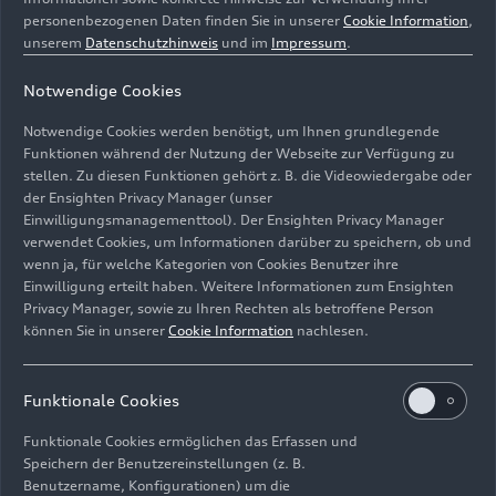
personenbezogenen Daten finden Sie in unserer
Cookie Information
,
unserem
Datenschutzhinweis
und im
Impressum
.
Notwendige Cookies
Notwendige Cookies werden benötigt, um Ihnen grundlegende
Funktionen während der Nutzung der Webseite zur Verfügung zu
Mit der Publikation „Jubiläumstermine 2026“
stellen. Zu diesen Funktionen gehört z. B. die Videowiedergabe oder
der Ensighten Privacy Manager (unser
informiert Audi Tradition über wichtige Ereignisse und
Einwilligungsmanagementtool). Der Ensighten Privacy Manager
Jubiläen in der Geschichte der vier Ringe und ihrer
verwendet Cookies, um Informationen darüber zu speichern, ob und
Traditionsmarken.
wenn ja, für welche Kategorien von Cookies Benutzer ihre
Einwilligung erteilt haben. Weitere Informationen zum Ensighten
Bild-Nr: A251965 · Copyright: AUDI AG
Privacy Manager, sowie zu Ihren Rechten als betroffene Person
können Sie in unserer
Cookie Information
nachlesen.
Rechte: Verwendung für Pressezwecke honorarfrei
Download
Funktionale Cookies
Funktionale Cookies ermöglichen das Erfassen und
Speichern der Benutzereinstellungen (z. B.
Benutzername, Konfigurationen) um die