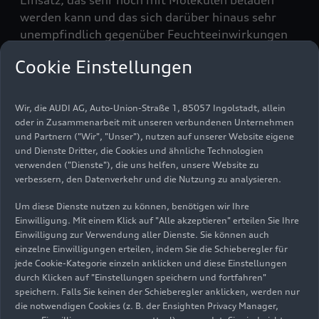
Einsatz, das sehr hoch mit Molekülen beladen
werden kann und das sich darüber hinaus sehr
unempfindlich gegenüber Feuchteeinwirkungen
zeigt. Somit ist es nicht oder nur noch in
Cookie Einstellungen
Einzelfällen notwendig, die zu filternde
Umgebungsluft vorzutrocknen. Das steigert die
Effizienz und reduziert Kosten. Die Temperatur-
Wir, die AUDI AG, Auto-Union-Straße 1, 85057 Ingolstadt, allein
und Druckbedingungen für die Aufnahme der
oder in Zusammenarbeit mit unseren verbundenen Unternehmen
CO
-Moleküle sowie die spätere Entfernung von
und Partnern ("Wir", "Unser"), nutzen auf unserer Website eigene
2
und Dienste Dritter, die Cookies und ähnliche Technologien
der Adsorberoberfläche liegen sehr nah
verwenden ("Dienste"), die uns helfen, unsere Website zu
beieinander. Dadurch werden die Beladungs- und
verbessern, den Datenverkehr und die Nutzung zu analysieren.
Entladungszyklen des Adsorbers wesentlich
verkürzt. Das heißt: In kürzerer Zeit lässt sich
Um diese Dienste nutzen zu können, benötigen wir Ihre
Einwilligung. Mit einem Klick auf "Alle akzeptieren" erteilen Sie Ihre
mehr CO
aus der Umgebungsluft entfernen. Die
2
Einwilligung zur Verwendung aller Dienste. Sie können auch
gefilterte Luft wird nach dem Adsorptionsschritt
einzelne Einwilligungen erteilen, indem Sie die Schieberegler für
wieder an die Umgebung abgegeben. Das
jede Cookie-Kategorie einzeln anklicken und diese Einstellungen
gewonnene CO
steht anschließend in
durch Klicken auf "Einstellungen speichern und fortfahren"
2
speichern. Falls Sie keinen der Schieberegler anklicken, werden nur
hochkonzentrierter Form als Rohstoff für die
die notwendigen Cookies (z. B. der Ensighten Privacy Manager,
dauerhafte Speicherung oder für