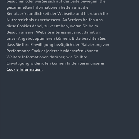
besuchen oder wie Sie sich auf der Seite bewegen. Die
variabel erweiterbar.“ Als nächster Schritt zur
gesammelten Informationen helfen uns, die
bereits bestehenden Großanlage in Linz prüft die
Benutzerfreundlichkeit der Webseite und hierdurch Ihr
AUDI AG aktuell, Quellen mit höheren CO
-
Nutzererlebnis zu verbessern. Außerdem helfen uns
2
diese Cookies dabei, zu verstehen, woran Sie beim
Konzentrationen zu erschließen und weitere
Besuch unserer Website interessiert sind, damit wir
Emissionen wie beispielsweise Stickstoffoxide zu
unser Angebot optimieren können. Bitte beachten Sie,
filtern. Außerdem könnte die DAC-Technologie
dass Sie Ihre Einwilligung bezüglich der Platzierung von
am ungarischen Audi Standort Győr in deutlich
Performance Cookies jederzeit widerrufen können.
größerem Ausmaß umgesetzt werden. Vorstellbar
Weitere Informationen darüber, wie Sie Ihre
Einwilligung widerrufen können finden Sie in unserer
wäre eine Anlage in einer Größenordnung von
Cookie Information
.
25.000 Tonnen Abscheidekapazität pro Jahr.
2-Grad-Ziel: Warum sich
Audi an der Entwicklung
von Direct Air Capturing-
Technologien beteiligt
Die AUDI AG will ihren Teil dazu beitragen, den