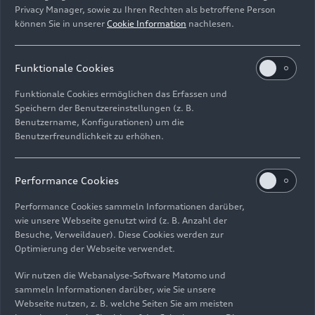
Privacy Manager, sowie zu Ihren Rechten als betroffene Person
heißt die maximale Menge CO
pro Zeiteinheit
2
können Sie in unserer
Cookie Information
nachlesen.
gefiltert haben.“ Die Kosten für die Abscheidung
konnten dadurch deutlich gesenkt werden und
Funktionale Cookies
liegen bereits jetzt im unteren dreistelligen
Eurobereich für eine Tonne CO
. Langfristiges Ziel
2
Funktionale Cookies ermöglichen das Erfassen und
ist es, Kohlenstoffdioxid auch industriell nutzbar
Speichern der Benutzereinstellungen (z. B.
zu machen. Damit wollen die Krajete GmbH und
Benutzername, Konfigurationen) um die
die AUDI AG einen Beitrag leisten, um
Benutzerfreundlichkeit zu erhöhen.
entsprechenden Anwendungen zum Durchbruch
zu verhelfen.
Performance Cookies
„Die Technologie ermöglicht es,
Performance Cookies sammeln Informationen darüber,
standortunabhängig und unmittelbar CO
aus der
wie unsere Webseite genutzt wird (z. B. Anzahl der
2
Besuche, Verweildauer). Diese Cookies werden zur
Atmosphäre zu entfernen, und ist damit eine
Optimierung der Webseite verwendet.
bedeutende Maßnahme zur Dekarbonisierung“,
sagt Hagen Seifert, Leiter Nachhaltige
Wir nutzen die Webanalyse-Software Matomo und
Produktkonzepte der AUDI AG. „Zudem ist die
sammeln Informationen darüber, wie Sie unsere
Webseite nutzen, z. B. welche Seiten Sie am meisten
Anlagentechnik dank ihres modularen Aufbaus