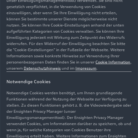
unser Einwilligungsmanagementtool) verwendet. Sie sind nicht
unterschiedlichste industrielle Anwendungen zur
gesetzlich verpflichtet, in die Verwendung von Cookies
Verfügung. Die aktuell in Betrieb genommene
einzuwilligen, aber wenn Sie Ihre Einwilligung nicht erteilen,
Großanlage in der Nähe von Linz kann pro Jahr
können Sie bestimmte unserer Dienste möglicherweise nicht
nutzen. Sie können Ihre Cookie-Einstellungen anhand der unten
500 Tonnen CO
filtern. Bis Ende des Jahres wird
2
aufgeführten Kategorien von Cookies verwalten. Sie können Ihre
die Kapazität der Anlage durch ein weiteres
Einwilligung jederzeit mit Wirkung zum Zeitpunkt des Widerrufs
Modul auf 1.000 Tonnen erhöht. Der Strom, der
widerrufen. Für den Widerruf der Einwilligung beachten Sie bitte
für den Betrieb der Anlage benötigt wird, stammt
die "Cookie-Einstellungen" in der Fußzeile der Webseite. Weitere
Informationen sowie konkrete Hinweise zur Verwendung Ihrer
aus einer Photovoltaik-Anlage auf dem
personenbezogenen Daten finden Sie in unserer
Cookie Information
,
Betriebsgelände.
unserem
Datenschutzhinweis
und im
Impressum
.
Alexander Krajete, Geschäftsführer des
Notwendige Cookies
gleichnamigen Technologieentwicklers, sagt:
Notwendige Cookies werden benötigt, um Ihnen grundlegende
„Zunächst haben wir uns aus Effizienz-Gründen
Funktionen während der Nutzung der Webseite zur Verfügung zu
die Prämisse gesetzt, den Prozess bei
stellen. Zu diesen Funktionen gehört z. B. die Videowiedergabe oder
Umgebungsdruck ablaufen zu lassen.
der Ensighten Privacy Manager (unser
Anschließend haben wir die eingesetzten
Einwilligungsmanagementtool). Der Ensighten Privacy Manager
Adsorbermaterialien und die physikalischen
verwendet Cookies, um Informationen darüber zu speichern, ob und
wenn ja, für welche Kategorien von Cookies Benutzer ihre
Bedingungen in der Anlage so lange variiert, bis
Einwilligung erteilt haben. Weitere Informationen zum Ensighten
wir den optimalen Durchlauf gefunden haben, das