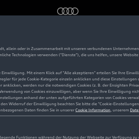
filtern CO
aus der Luft
2
adt, allein oder in Zusammenarbeit mit unseren verbundenen Unternehmen 
hnliche Technologien verwenden ("Dienste"), die uns helfen, unsere Websit
 Krajete filtern CO
a
2
Einwilligung. Mit einem Klick auf "Alle akzeptieren" erteilen Sie Ihre Einw
eregler für jede Cookie-Kategorie einzeln anklicken und diese Einstellungen
gler anklicken, werden nur die notwendigen Cookies (z. B. der Ensighten Pr
ie Verwendung von Cookies einzuwilligen, aber wenn Sie Ihre Einwilligung ni
instellungen anhand der unten aufgeführten Kategorien von Cookies verwalt
en Widerruf der Einwilligung beachten Sie bitte die "Cookie-Einstellungen
enbezogenen Daten finden Sie in unserer
Cookie Information
, unserem
Date
egende Funktionen während der Nutzung der Webseite zur Verfügung zu ste