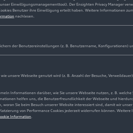
(unser Einwilligungsmanagementtool). Der Ensighten Privacy Manager ver
Cookies Benutzer ihre Einwilligung erteilt haben. Weitere Informationen zu
ormation
nachlesen.
ichern der Benutzereinstellungen (z. B. Benutzername, Konfigurationen) u
ie unsere Webseite genutzt wird (z. B. Anzahl der Besuche, Verweildauer)
CO
aus der Luft
2
ln Informationen darüber, wie Sie unsere Webseite nutzen, z. B. welche 
ight: AUDI AG
mationen helfen uns, die Benutzerfreundlichkeit der Webseite und hierdurc
Pressezwecke honorarfrei
, woran Sie beim Besuch unserer Website interessiert sind, damit wir unse
 Platzierung von Performance Cookies jederzeit widerrufen können. Weitere 
ookie Information
.