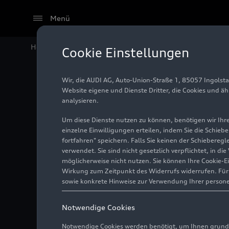
Menü
Home
Audi Media Center
Fotos
Audi und Krajete 
Cookie Einstellungen
Wir, die AUDI AG, Auto-Union-Straße 1, 85057 Ingolst
Website eigene und Dienste Dritter, die Cookies und ä
Audi und
analysieren.
Luft
Um diese Dienste nutzen zu können, benötigen wir Ihre 
einzelne Einwilligungen erteilen, indem Sie die Schieb
fortfahren" speichern. Falls Sie keinen der Schiebere
verwendet. Sie sind nicht gesetzlich verpflichtet, in d
möglicherweise nicht nutzen. Sie können Ihre Cookie-E
Foto
20.10.2022
Wirkung zum Zeitpunkt des Widerrufs widerrufen. Für d
sowie konkrete Hinweise zur Verwendung Ihrer person
Notwendige Cookies
Notwendige Cookies werden benötigt, um Ihnen grundl