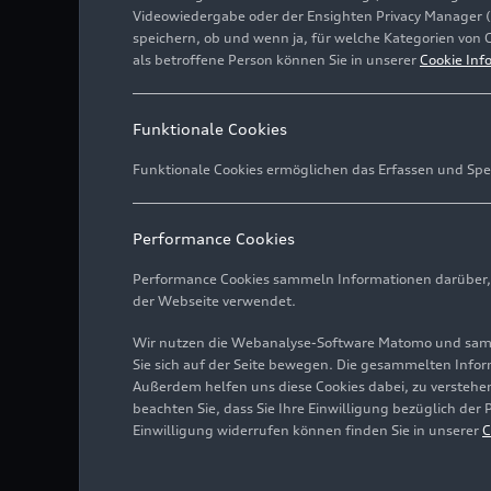
Videowiedergabe oder der Ensighten Privacy Manager 
speichern, ob und wenn ja, für welche Kategorien von 
als betroffene Person können Sie in unserer
Cookie Inf
Funktionale Cookies
Funktionale Cookies ermöglichen das Erfassen und Spe
Performance Cookies
Performance Cookies sammeln Informationen darüber, w
Audi und Krajete filtern 
der Webseite verwendet.
Wir nutzen die Webanalyse-Software Matomo und samme
Bild-Nr: A225822 · Copyr
Sie sich auf der Seite bewegen. Die gesammelten Infor
Rechte: Verwendung für 
Außerdem helfen uns diese Cookies dabei, zu verstehen
beachten Sie, dass Sie Ihre Einwilligung bezüglich der
Einwilligung widerrufen können finden Sie in unserer
C
Download