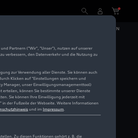
DE
EN
und Partnern ("Wir", "Unser"), nutzen auf unserer
e zu verbessern, den Datenverkehr und die Nutzung zu
us der
illigung zur Verwendung aller Dienste. Sie können auch
 durch Klicken auf "Einstellungen speichern und
ivacy Manager, unser Einwilligungsmanagementtool)
cht erteilen, können Sie bestimmte unserer Dienste
en. Sie können Ihre Einwilligung jederzeit mit
" in der Fußzeile der Webseite. Weitere Informationen
nschutzhinweis
und im
Impressum
.
llen. Zu diesen Funktionen gehört z. B. die