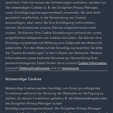
Fahrzeugauslieferung stattfinden, wenn auch nur
speichern. Falls Sie keinen der Schieberegler anklicken, werden nur
im kleinen Rahmen. 14 der 109 begünstigten
die notwendigen Cookies (z. B. der Ensighten Privacy Manager,
Einrichtungen hatten gleich doppelten Grund zur
unser Einwilligungsmanagementtool) verwendet. Sie sind nicht
gesetzlich verpflichtet, in die Verwendung von Cookies
Freude: Sie wurden zu einem vorweihnachtlichen
einzuwilligen, aber wenn Sie Ihre Einwilligung nicht erteilen,
Treffen mit Vertreter_innen des Audi Betriebsrats
können Sie bestimmte unserer Dienste möglicherweise nicht
sowie des Unternehmens ins Audi Forum
nutzen. Sie können Ihre Cookie-Einstellungen anhand der unten
Ingolstadt eingeladen. Sie erhalten im
aufgeführten Kategorien von Cookies verwalten. Sie können Ihre
kommenden Jahr ein Fahrzeug aus der
Einwilligung jederzeit mit Wirkung zum Zeitpunkt des Widerrufs
widerrufen. Für den Widerruf der Einwilligung beachten Sie bitte
Weihnachtsspende.
die "Cookie-Einstellungen" in der Fußzeile der Webseite. Weitere
Informationen sowie konkrete Hinweise zur Verwendung Ihrer
„Persönliche
personenbezogenen Daten finden Sie in unserer
Cookie Information
,
unserem
Datenschutzhinweis
und im
Impressum
.
Spendenübergabe nach
Notwendige Cookies
Corona-Zwangspause“
Notwendige Cookies werden benötigt, um Ihnen grundlegende
Funktionen während der Nutzung der Webseite zur Verfügung zu
Der Audi Gesamtbetriebsratsvorsitzende Peter
stellen. Zu diesen Funktionen gehört z. B. die Videowiedergabe oder
Mosch begrüßte die Anwesenden in der Audi
der Ensighten Privacy Manager (unser
Fahrzeugauslieferung: „Schön, dass nach einer
Einwilligungsmanagementtool). Der Ensighten Privacy Manager
zweieinhalbjährigen Corona-Zwangspause dieses