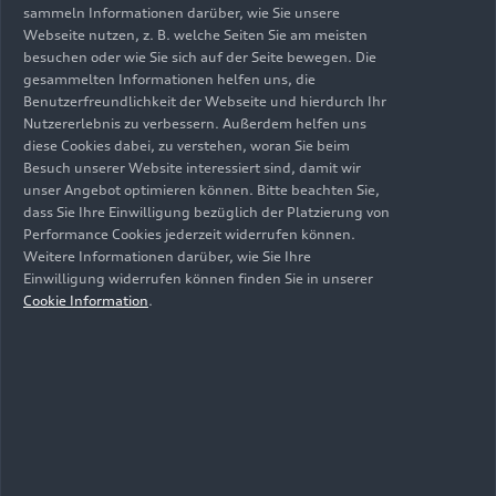
Mitarbeitenden. Sie ist seit vielen Jahren auch
sammeln Informationen darüber, wie Sie unsere
Ausdruck dafür, dass wir als Audianerinnen und
Webseite nutzen, z. B. welche Seiten Sie am meisten
besuchen oder wie Sie sich auf der Seite bewegen. Die
Audianer in unserer Heimatregion Gutes tun. An
gesammelten Informationen helfen uns, die
Weihnachten gilt das ganz besonders, aber die
Benutzerfreundlichkeit der Webseite und hierdurch Ihr
gute Nachbarschaft gilt bei uns über das ganze
Nutzererlebnis zu verbessern. Außerdem helfen uns
Jahr hinweg“, fasste der Arbeitsdirektor
diese Cookies dabei, zu verstehen, woran Sie beim
zusammen.
Besuch unserer Website interessiert sind, damit wir
unser Angebot optimieren können. Bitte beachten Sie,
dass Sie Ihre Einwilligung bezüglich der Platzierung von
99,77 Prozent Beteiligung
Performance Cookies jederzeit widerrufen können.
Weitere Informationen darüber, wie Sie Ihre
der Ingolstädter
Einwilligung widerrufen können finden Sie in unserer
Belegschaft
Cookie Information
.
Seit der letzten feierlichen Spendenübergabe im
Jahr 2019 ist viel passiert – die Corona-Pandemie,
eine angespannte Versorgungssituation in der
Halbleiterindustrie, Kurzarbeit und der russische
Angriffskrieg auf die Ukraine. „Trotz aller