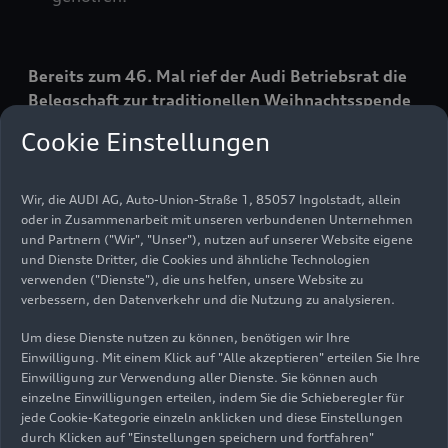
Bereits zum 46. Mal rief der Audi Betriebsrat die
Belegschaft zur traditionellen Weihnachtsspende
auf. Stolze 99,77 Prozent der Ingolstädter
Cookie Einstellungen
Audianer_innen kamen dem Aufruf nach und
spendeten so insgesamt 497.004 Euro für
karitative und soziale Einrichtungen,
Wir, die AUDI AG, Auto-Union-Straße 1, 85057 Ingolstadt, allein
Organisationen und Vereine in der Region. Auch
oder in Zusammenarbeit mit unseren verbundenen Unternehmen
und Partnern ("Wir", "Unser"), nutzen auf unserer Website eigene
das Unternehmen beteiligte sich wie jedes Jahr
und Dienste Dritter, die Cookies und ähnliche Technologien
mit einem Beitrag an der Weihnachtsspende und
verwenden ("Dienste"), die uns helfen, unsere Website zu
rundete so den Betrag auf 720.000 Euro auf.
verbessern, den Datenverkehr und die Nutzung zu analysieren.
Um diese Dienste nutzen zu können, benötigen wir Ihre
Nach einer zweieinhalbjährigen coronabedingten
Einwilligung. Mit einem Klick auf "Alle akzeptieren" erteilen Sie Ihre
Zwangspause konnte dieses Jahr
Einwilligung zur Verwendung aller Dienste. Sie können auch
einzelne Einwilligungen erteilen, indem Sie die Schieberegler für
erfreulicherweise wieder eine feierliche
jede Cookie-Kategorie einzeln anklicken und diese Einstellungen
Spendenübergabe in der Audi
durch Klicken auf "Einstellungen speichern und fortfahren"