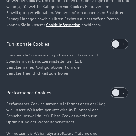
verwendet Cookies, um Informationen darüber zu speichern, ob und
Jahr wieder eine echte, persönliche
wenn ja, für welche Kategorien von Cookies Benutzer ihre
Einwilligung erteilt haben. Weitere Informationen zum Ensighten
Spendenübergabe mit Ihnen allen hier im Audi
Privacy Manager, sowie zu Ihren Rechten als betroffene Person
Forum stattfinden kann. In den vergangenen
können Sie in unserer
Cookie Information
nachlesen.
beiden Jahren konnten wir leider aufgrund der
Corona-Regeln den begünstigten Organisationen
ihren Spendenscheck nur postalisch zukommen
Funktionale Cookies
lassen. Umso mehr freut es mich, dass wir Ihnen
Funktionale Cookies ermöglichen das Erfassen und
heute persönlich Ihren Scheck für ein Fahrzeug
Speichern der Benutzereinstellungen (z. B.
aus der Weihnachtsspende übergeben dürfen.“
Benutzername, Konfigurationen) um die
Benutzerfreundlichkeit zu erhöhen.
Stellvertretend für die Unternehmensleitung
nahm der Arbeitsdirektor und Personalvorstand
Performance Cookies
Xavier Ros an der offiziellen Spendenübergabe
teil und überreichte gemeinsam mit der
Performance Cookies sammeln Informationen darüber,
Ingolstädter Betriebsratsspitze den
wie unsere Webseite genutzt wird (z. B. Anzahl der
Organisationen ihren Spendenscheck. „Die
Besuche, Verweildauer). Diese Cookies werden zur
Optimierung der Webseite verwendet.
Weihnachtsspende ist nicht nur ein überragendes
Ergebnis der Spendenbereitschaft unserer
Wir nutzen die Webanalyse-Software Matomo und