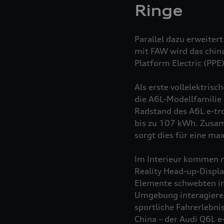
Ringe
Parallel dazu erweiter
mit FAW wird das chin
Platform Electric (PPE
Als erste vollelektris
die A6L-Modellfamilie
Radstand des A6L
e-tr
bis zu 107 kWh. Zusa
sorgt dies für eine ma
Im Interieur kommen m
Reality Head-up-Displa
Elemente schwebten in
Umgebung interagieren
sportliche Fahrerlebni
China – der Audi Q6L
e