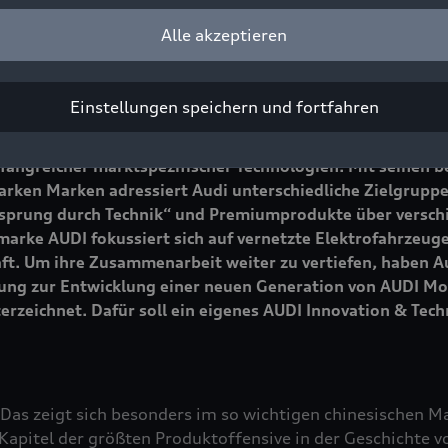
Alle akzeptieren
iter Tempo auf. Auf der Messe Auto China in Peking präse
endes Modellportfolio, das stärker denn je auf die Wüns
ugeschnitten ist. Ein Highlight ist die Premiere des ele
Einstellungen speichern und fortfahren
entwickelten Serienmodells der Marke AUDI. Zudem erweit
olio im Markt mit dem neuen Audi A6L sowie dem Audi A6L
fangreicher marktspezifischer Technologien. Mit seinen 
arken Marken adressiert Audi unterschiedliche Zielgrupp
orsprung durch Technik“ und Premiumprodukte über versch
arke AUDI fokussiert sich auf vernetzte Elektrofahrzeuge
ft. Um ihre Zusammenarbeit weiter zu vertiefen, haben A
rung zur Entwicklung einer neuen Generation von AUDI Mo
erzeichnet. Dafür soll ein eigenes AUDI Innovation & Tech
 Das zeigt sich besonders im so wichtigen chinesischen M
apitel der größten Produktoffensive in der Geschichte vo