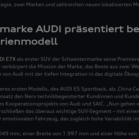
tegie, zwei Marken und zahlreichen neuen lokalisierten M
arke AUDI präsentiert ber
erienmodell
DI E7X
als erster SUV der Schwestermarke seine Premiere
verkörpert die Mission der Marke, das Beste aus zwei Wel
on Audi mit der tiefen Integration in das digitale Ökos
res ersten Modells, des AUDI E5 Sportback, als ‚China Car
Ansatz den Nerv technikbegeisterter Kundinnen und Kunden 
es Kooperationsprojekts von Audi und SAIC. „Nun gehen 
erschließen das überaus wichtige SUV-Segment – mit eine
emotionalen Fahrzeug, das zugleich hohe Variabilität im 
.049 mm, einer Breite von 1.997 mm und einer Höhe vo