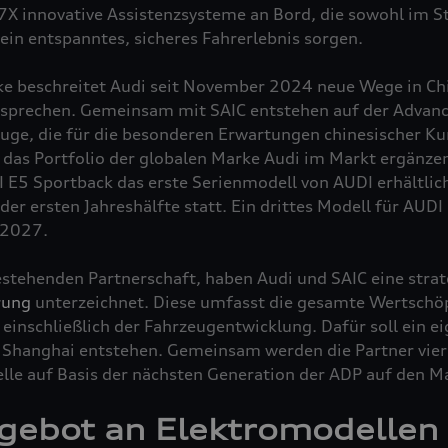
X innovative Assistenzsysteme an Bord, die sowohl im St
 ein entspanntes, sicheres Fahrerlebnis sorgen.
e beschreitet Audi seit November 2024 neue Wege in Chi
prechen. Gemeinsam mit SAIC entstehen auf der Advance
euge, die für die besonderen Erwartungen chinesischer 
 das Portfolio der globalen Marke Audi im Markt ergänze
 E5 Sportback das erste Serienmodell von AUDI erhältlic
der ersten Jahreshälfte statt. Ein drittes Modell für AUDI i
 2027.
stehenden Partnerschaft, haben Audi und SAIC eine strat
rung
unterzeichnet. Diese umfasst die gesamte Wertschö
einschließlich der Fahrzeugentwicklung. Dafür soll ein e
Shanghai entstehen. Gemeinsam werden die Partner vier 
le auf Basis der nächsten Generation der ADP auf den Ma
gebot an Elektromodellen 