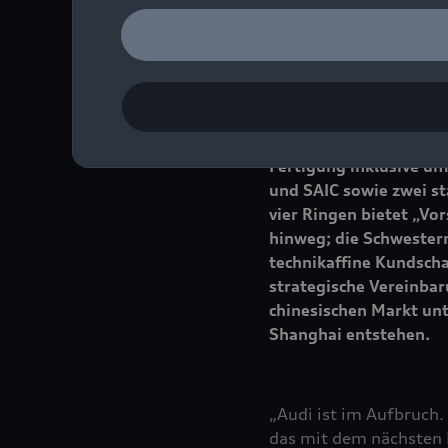
Audi nimmt in China we
Unternehmen ein umfass
Kundinnen und Kunden z
des zweiten für China 
vier Ringen ihr Portf
Fertigung inklusive um
und SAIC sowie zwei st
vier Ringen bietet „V
hinweg; die Schwesterm
technikaffine Kundscha
strategische Vereinba
chinesischen Markt unt
Shanghai entstehen.
„Audi ist im Aufbruch.
das mit dem nächsten K