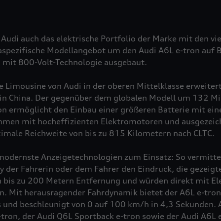
t Audi auch das elektrische Portfolio der Marke mit den 
aspezifische Modellangebot um den Audi A6L
e-tron
auf 
) mit 800-Volt-Technologie ausgebaut.
che Limousine von Audi in der oberen Mittelklasse erweite
 in China. Der gegenüber dem globalen Modell um 132 Mil
on
ermöglicht den Einbau einer größeren Batterie mit ein
mmen mit hocheffizienten Elektromotoren und ausgezei
ximale Reichweite von bis zu 815 Kilometern nach CLTC.
odernste Anzeigetechnologien zum Einsatz: So vermitt
y der Fahrerin oder dem Fahrer den Eindruck, die gezeig
 bis zu 200 Metern Entfernung und würden direkt mit El
. Mit herausragender Fahrdynamik bietet der A6L
e-tron
s und beschleunigt von 0 auf 100 km/h in 4,3 Sekunden. 
-tron
, der Audi Q6L Sportback
e-tron
sowie der Audi A6L