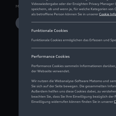
Videowiedergabe oder der Ensighten Privacy Manager 
Medieninformation
24.04.2026
Ingolstadt/Peking
speichern, ob und wenn ja, für welche Kategorien von 
als betroffene Person können Sie in unserer
Cookie Inf
Download Medieninformation
Funktionale Cookies
Funktionale Cookies ermöglichen das Erfassen und Spe
Audi setzt seine Ch
Antriebsportfolio
Performance Cookies
Weltpremiere des A
Performance Cookies sammeln Informationen darüber, w
Marktstart des SUV
der Webseite verwendet.
Strategische Verei
Wir nutzen die Webanalyse-Software Matomo und samme
unterzeichnet
Sie sich auf der Seite bewegen. Die gesammelten Infor
Außerdem helfen uns diese Cookies dabei, zu verstehen
Neuer Audi A6L un
beachten Sie, dass Sie Ihre Einwilligung bezüglich der
Einwilligung widerrufen können finden Sie in unserer
C
Elektroantrieb sow