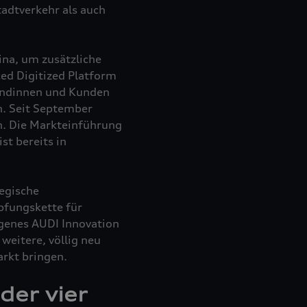
adtverkehr als auch
na, um zusätzliche
d Digitized Platform
Kundinnen und Kunden
n. Seit September
h. Die Markteinführung
st bereits in
egische
pfungskette für
igenes AUDI Innovation
weitere, völlig neu
rkt bringen.
der vier