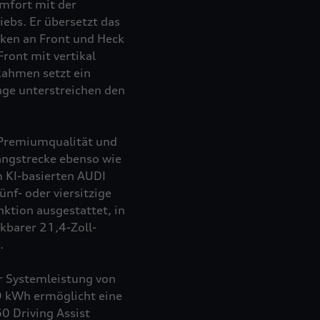
mfort mit der
iebs. Er übersetzt das
iken an Front und Heck
Front mit vertikal
ahmen setzt ein
nge unterstreichen den
 Premiumqualität und
angstrecke ebenso wie
m KI-basierten AUDI
ünf- oder viersitzige
nktion ausgestattet, in
kbarer 21,4-Zoll-
.
er Systemleistung von
9 kWh ermöglicht eine
0 Driving Assist