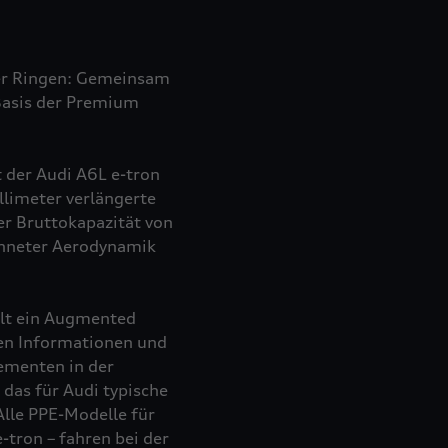
vier Ringen: Gemeinsam
Basis der Premium
rt der Audi A6L
e-tron
limeter verlängerte
er Bruttokapazität von
chneter Aerodynamik
elt ein Augmented
ten Informationen und
ementen in der
das für Audi typische
Alle PPE-Modelle für
e-tron
– fahren bei der