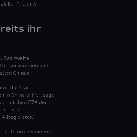
odellen“, sagt Audi
eits ihr
. Das zweite
ten zu vereinen: die
ystem Chinas.
 of the Year‘
in China trifft“, sagt
wir mit dem E7X den
m erneut
Alltag bietet.“
n 1.710 mm bei einem