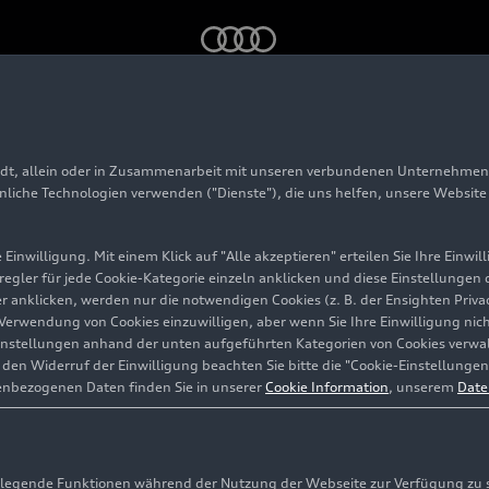
n China
Auto China 2026: Audi setzt Produktoffensive mit ma
adt, allein oder in Zusammenarbeit mit unseren verbundenen Unternehmen 
 Audi
hnliche Technologien verwenden ("Dienste"), die uns helfen, unsere Websit
nsive mit
Einwilligung. Mit einem Klick auf "Alle akzeptieren" erteilen Sie Ihre Einw
eregler für jede Cookie-Kategorie einzeln anklicken und diese Einstellungen
gler anklicken, werden nur die notwendigen Cookies (z. B. der Ensighten Pr
en
ie Verwendung von Cookies einzuwilligen, aber wenn Sie Ihre Einwilligung ni
instellungen anhand der unten aufgeführten Kategorien von Cookies verwalt
en Widerruf der Einwilligung beachten Sie bitte die "Cookie-Einstellungen
enbezogenen Daten finden Sie in unserer
Cookie Information
, unserem
Date
egende Funktionen während der Nutzung der Webseite zur Verfügung zu ste