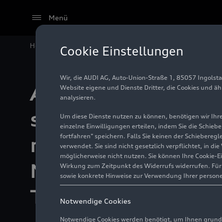
Menü
Home
Unternehmen
Produktionsstandorte
Audi i
Cookie Einstellungen
Wir, die AUDI AG, Auto-Union-Straße 1, 85057 Ingolst
Auto China 2026:
Website eigene und Dienste Dritter, die Cookies und ä
analysieren.
setzt Produktoffe
Um diese Dienste nutzen zu können, benötigen wir Ihre 
einzelne Einwilligungen erteilen, indem Sie die Schieb
fortfahren" speichern. Falls Sie keinen der Schiebere
maßgeschneidert
verwendet. Sie sind nicht gesetzlich verpflichtet, in d
möglicherweise nicht nutzen. Sie können Ihre Cookie-E
Modellen und
Wirkung zum Zeitpunkt des Widerrufs widerrufen. Für d
sowie konkrete Hinweise zur Verwendung Ihrer person
Technologien fort
Notwendige Cookies
Notwendige Cookies werden benötigt, um Ihnen grundl