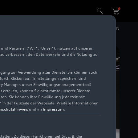
ßgeschneiderten Modellen und Technologien fort
DE
EN
und Partnern ("Wir", "Unser"), nutzen auf unserer
e zu verbessern, den Datenverkehr und die Nutzung zu
illigung zur Verwendung aller Dienste. Sie können auch
 durch Klicken auf "Einstellungen speichern und
ivacy Manager, unser Einwilligungsmanagementtool)
cht erteilen, können Sie bestimmte unserer Dienste
en. Sie können Ihre Einwilligung jederzeit mit
" in der Fußzeile der Webseite. Weitere Informationen
nschutzhinweis
und im
Impressum
.
llen. Zu diesen Funktionen gehört z. B. die