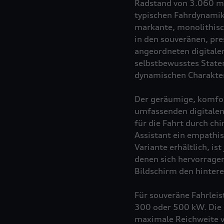
Radstand von 3.060 mm
typischen Fahrdynamik
markante, monolithisc
in den souveränen, pre
angeordneten digitale
selbstbewusstes State
dynamischen Charakter
Der geräumige, komfor
umfassenden digitalen
für die Fahrt durch ch
Assistant ein empathisc
Variante erhältlich, is
denen sich hervorrage
Bildschirm den hintere
Für souveräne Fahrleis
300 oder 500 kW. Die 
maximale Reichweite v