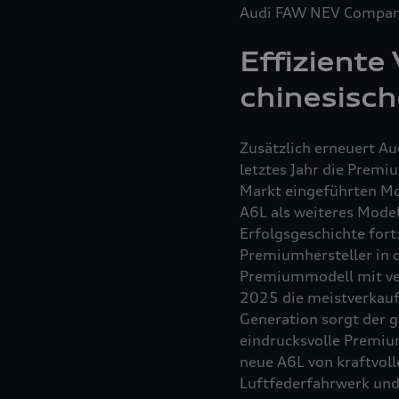
Audi FAW NEV Company
Effiziente
chinesisc
Zusätzlich erneuert A
letztes Jahr die Premi
Markt eingeführten Mo
A6L als weiteres Mode
Erfolgsgeschichte fort:
Premiumhersteller in d
Premiummodell mit ver
2025 die meistverkauf
Generation sorgt der 
eindrucksvolle Premiu
neue A6L von kraftvol
Luftfederfahrwerk und