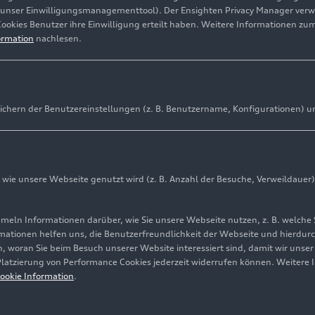
(unser Einwilligungsmanagementtool). Der Ensighten Privacy Manager ver
Cookies Benutzer ihre Einwilligung erteilt haben. Weitere Informationen zu
ormation
nachlesen.
ichern der Benutzereinstellungen (z. B. Benutzername, Konfigurationen) u
ina-Strategie mit zwei Partnern, zwei Marken und einem d
 mit hohem Tempo um
UDI E7X in Peking – zweites Serienmodell der China-exkl
ie unsere Webseite genutzt wird (z. B. Anzahl der Besuche, Verweildauer)
 noch im ersten Halbjahr
nbarung zur Gründung eines AUDI Innovation & Technology
ln Informationen darüber, wie Sie unsere Webseite nutzen, z. B. welche 
mationen helfen uns, die Benutzerfreundlichkeit der Webseite und hierdurc
, woran Sie beim Besuch unserer Website interessiert sind, damit wir unse
d Audi A6L
e-tron
stärken das lokale Portfolio mit Verbre
 Platzierung von Performance Cookies jederzeit widerrufen können. Weitere 
ookie Information
.
ie marktspezifischen Fahrerassistenzsystemen