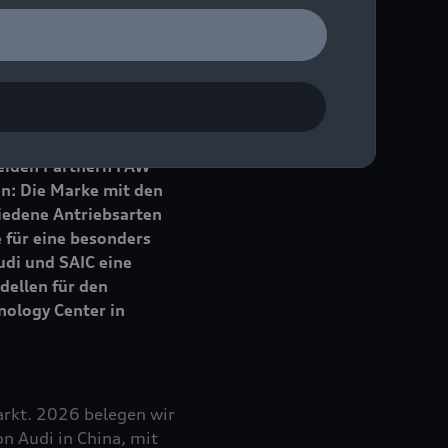
ntiert das
che chinesischer
ktrischen AUDI E7X –
ert die Marke mit den
e-tron
aus lokaler
beiden Partnern FAW
en: Die Marke mit den
iedene Antriebsarten
 für eine besonders
udi und SAIC eine
dellen für den
nology Center in
arkt. 2026 belegen wir
n Audi in China, mit