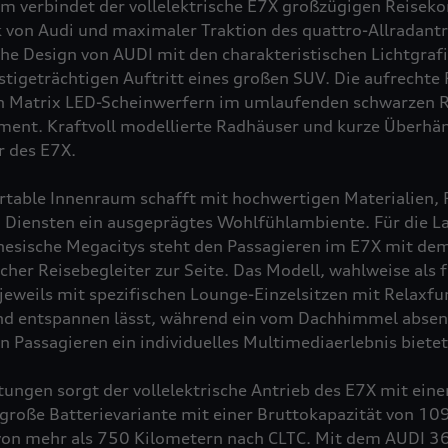
 verbindet der vollelektrische E7X großzügigen Reiseko
 von Audi und maximaler Traktion des
quattro
-Allradantr
he Design von AUDI mit den charakteristischen Lichtgraf
stigeträchtigen Auftritt eines großen SUV. Die aufrechte 
n Matrix LED-Scheinwerfern im umlaufenden schwarzen R
ment. Kraftvoll modellierte Radhäuser und kurze Überhä
 des E7X.
table Innenraum schafft mit hochwertigen Materialien,
 Diensten ein ausgeprägtes Wohlfühlambiente. Für die L
inesische Megacitys steht den Passagieren im E7X mit de
her Reisebegleiter zur Seite. Das Modell, wahlweise als f
t jeweils mit spezifischen Lounge-Einzelsitzen mit Relaxfu
nd entspannen lässt, während ein vom Dachhimmel absen
n Passagieren ein individuelles Multimediaerlebnis bietet
tungen sorgt der vollelektrische Antrieb des E7X mit ein
große Batterievariante mit einer Bruttokapazität von 10
on mehr als 750 Kilometern nach CLTC. Mit dem AUDI 36