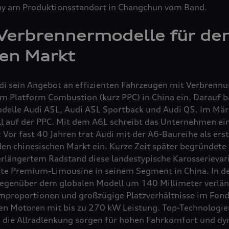
 am Produktionsstandort in Changchun vom Band.
 Verbrennermodelle für de
hen Markt
udi sein Angebot an effizienten Fahrzeugen mit Verbrenn
um Platform Combustion (kurz PPC) in China ein. Darauf b
delle Audi A5L, Audi A5L Sportback und Audi Q5. Im Mär
ll auf der PPC. Mit dem A6L schreibt das Unternehmen ei
 Vor fast 40 Jahren trat Audi mit der A6-Baureihe als erst
en chinesischen Markt ein. Kurze Zeit später begründete 
längertem Radstand diese landestypische Karosserievar
te Premium-Limousine in seinem Segment in China. In d
gegenüber dem globalen Modell um 140 Millimeter verlän
mproportionen und großzügige Platzverhältnisse im Fond
len Motoren mit bis zu 270 kW Leistung. Top-Technologie
 die Allradlenkung sorgen für hohen Fahrkomfort und dy