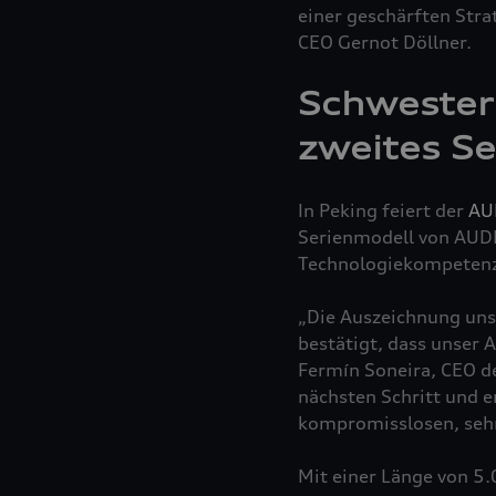
einer geschärften Stra
CEO Gernot Döllner.
Schwesterm
zweites S
In Peking feiert der
AU
Serienmodell von AUDI 
Technologiekompetenz v
„Die Auszeichnung unse
bestätigt, dass unser 
Fermín Soneira, CEO d
nächsten Schritt und 
kompromisslosen, sehr 
Mit einer Länge von 5