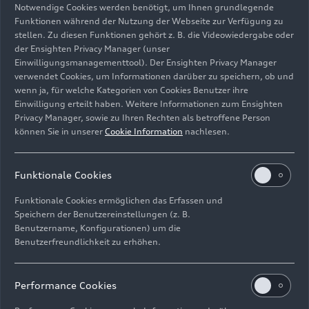
Notwendige Cookies werden benötigt, um Ihnen grundlegende
Funktionen während der Nutzung der Webseite zur Verfügung zu
stellen. Zu diesen Funktionen gehört z. B. die Videowiedergabe oder
der Ensighten Privacy Manager (unser
Einwilligungsmanagementtool). Der Ensighten Privacy Manager
verwendet Cookies, um Informationen darüber zu speichern, ob und
AUDI E7X
wenn ja, für welche Kategorien von Cookies Benutzer ihre
Einwilligung erteilt haben. Weitere Informationen zum Ensighten
Bild-Nr: A260801 · Copyright: AUDI AG
Privacy Manager, sowie zu Ihren Rechten als betroffene Person
können Sie in unserer
Cookie Information
nachlesen.
Rechte: Verwendung für Pressezwecke honorarfrei
Download
Funktionale Cookies
Funktionale Cookies ermöglichen das Erfassen und
Speichern der Benutzereinstellungen (z. B.
Benutzername, Konfigurationen) um die
Benutzerfreundlichkeit zu erhöhen.
Impressum
Rechtliches
Datenschutz
Hinweisgebersystem
Performance Cookies
Cookie-Informationen
Cookie-Einstellungen