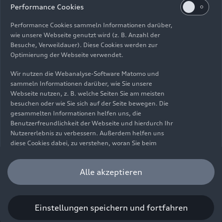
Impressum
Rechtliches
Datenschutz
Hinweisgebersystem
Performance Cookies
Cookie-Informationen
Cookie-Einstellungen
Performance Cookies sammeln Informationen darüber,
Informationen zur Barrierefreiheit
Kontakt
wie unsere Webseite genutzt wird (z. B. Anzahl der
Besuche, Verweildauer). Diese Cookies werden zur
© 2026 AUDI AG. Alle Rechte vorbehalten.
Optimierung der Webseite verwendet.
DE
EN
Wir nutzen die Webanalyse-Software Matomo und
sammeln Informationen darüber, wie Sie unsere
Die Angaben zu Kraftstoffverbrauch, Stromverbrauch, CO₂-
Webseite nutzen, z. B. welche Seiten Sie am meisten
Emissionen und elektrischer Reichweite wurden nach dem
besuchen oder wie Sie sich auf der Seite bewegen. Die
gesetzlich vorgeschriebenen Messverfahren „Worldwide
gesammelten Informationen helfen uns, die
Harmonized Light Vehicles Test Procedure“ (WLTP) gemäß
Benutzerfreundlichkeit der Webseite und hierdurch Ihr
Verordnung (EG) 715/2007 ermittelt. Zusatzausstattungen und
Nutzererlebnis zu verbessern. Außerdem helfen uns
Zubehör (Anbauteile, Reifenformat usw.) können relevante
diese Cookies dabei, zu verstehen, woran Sie beim
Fahrzeugparameter, wie z. B. Gewicht, Rollwiderstand und
Besuch unserer Website interessiert sind, damit wir
Aerodynamik verändern und neben Witterungs- und
unser Angebot optimieren können. Bitte beachten Sie,
Alle akzeptieren
Verkehrsbedingungen sowie dem individuellen Fahrverhalten den
dass Sie Ihre Einwilligung bezüglich der Platzierung von
Kraftstoffverbrauch, den Stromverbrauch, die CO₂-Emissionen,
Performance Cookies jederzeit widerrufen können.
die elektrische Reichweite und die Fahrleistungswerte eines
Weitere Informationen darüber, wie Sie Ihre
Fahrzeugs beeinflussen. Weitere Informationen zu WLTP finden
Einwilligung widerrufen können finden Sie in unserer
Einstellungen speichern und fortfahren
Sie unter
www.audi.de/wltp
.
Cookie Information
.