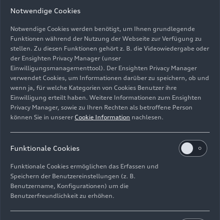
Notwendige Cookies
Notwendige Cookies werden benötigt, um Ihnen grundlegende
Funktionen während der Nutzung der Webseite zur Verfügung zu
stellen. Zu diesen Funktionen gehört z. B. die Videowiedergabe oder
der Ensighten Privacy Manager (unser
Audi und seine Joint-Venture-Partner zeigen auf der
Einwilligungsmanagementtool). Der Ensighten Privacy Manager
Auto China 2026 in Peking ihre aktuellsten Modelle –
verwendet Cookies, um Informationen darüber zu speichern, ob und
und auch den legendären Auto Union Typ C.
wenn ja, für welche Kategorien von Cookies Benutzer ihre
Einwilligung erteilt haben. Weitere Informationen zum Ensighten
Bild-Nr: A260814 · Copyright: AUDI AG
Privacy Manager, sowie zu Ihren Rechten als betroffene Person
können Sie in unserer
Cookie Information
nachlesen.
Rechte: Verwendung für Pressezwecke honorarfrei
Download
Funktionale Cookies
Funktionale Cookies ermöglichen das Erfassen und
Speichern der Benutzereinstellungen (z. B.
Benutzername, Konfigurationen) um die
Benutzerfreundlichkeit zu erhöhen.