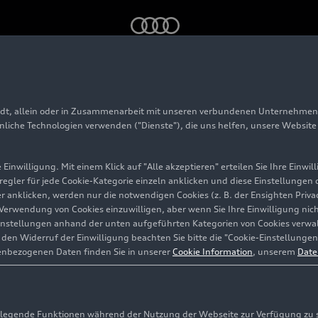
adt, allein oder in Zusammenarbeit mit unseren verbundenen Unternehmen 
#China
hnliche Technologien verwenden ("Dienste"), die uns helfen, unsere Websit
Einwilligung. Mit einem Klick auf "Alle akzeptieren" erteilen Sie Ihre Einw
eregler für jede Cookie-Kategorie einzeln anklicken und diese Einstellungen
gler anklicken, werden nur die notwendigen Cookies (z. B. der Ensighten Pr
ie Verwendung von Cookies einzuwilligen, aber wenn Sie Ihre Einwilligung ni
arkt für Audi mit eigenen Produktionsstandorten, Entwick
instellungen anhand der unten aufgeführten Kategorien von Cookies verwalt
en Widerruf der Einwilligung beachten Sie bitte die "Cookie-Einstellungen
enbezogenen Daten finden Sie in unserer
Cookie Information
, unserem
Date
278 Inhalte zu diesem Thema
egende Funktionen während der Nutzung der Webseite zur Verfügung zu ste