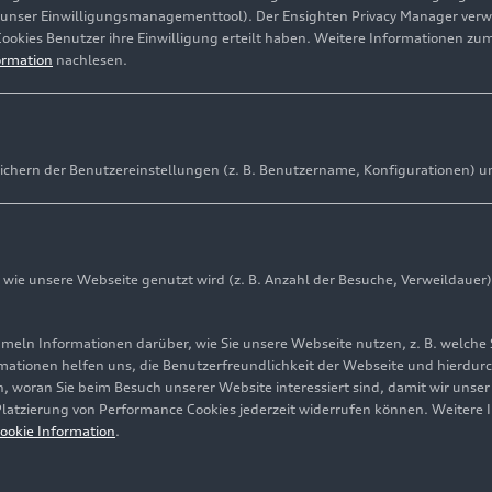
(unser Einwilligungsmanagementtool). Der Ensighten Privacy Manager ver
Cookies Benutzer ihre Einwilligung erteilt haben. Weitere Informationen zu
ormation
nachlesen.
Fred Schulze - Bi
ichern der Benutzereinstellungen (z. B. Benutzername, Konfigurationen) u
Biografie
Audi Media Center
Mehr erfahren
ie unsere Webseite genutzt wird (z. B. Anzahl der Besuche, Verweildauer)
ln Informationen darüber, wie Sie unsere Webseite nutzen, z. B. welche 
mationen helfen uns, die Benutzerfreundlichkeit der Webseite und hierdurc
, woran Sie beim Besuch unserer Website interessiert sind, damit wir unse
 Platzierung von Performance Cookies jederzeit widerrufen können. Weitere 
ookie Information
.