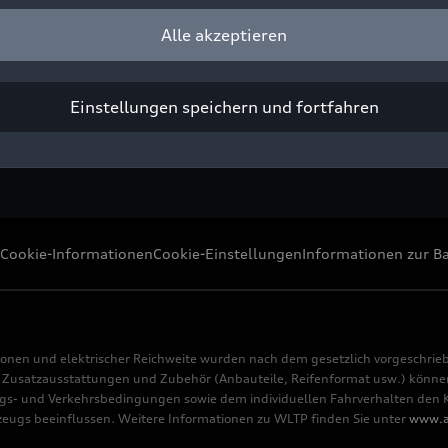
6L
e-tron
Alle akzeptieren
ight: AUDI AG
Pressezwecke honorarfrei
Einstellungen speichern und fortfahren
Cookie-Informationen
Cookie-Einstellungen
Informationen zur Ba
ionen und elektrischer Reichweite wurden nach dem gesetzlich vorgeschrie
usatzausstattungen und Zubehör (Anbauteile, Reifenformat usw.) können 
s- und Verkehrsbedingungen sowie dem individuellen Fahrverhalten den Kr
rzeugs beeinflussen. Weitere Informationen zu WLTP finden Sie unter
www.a