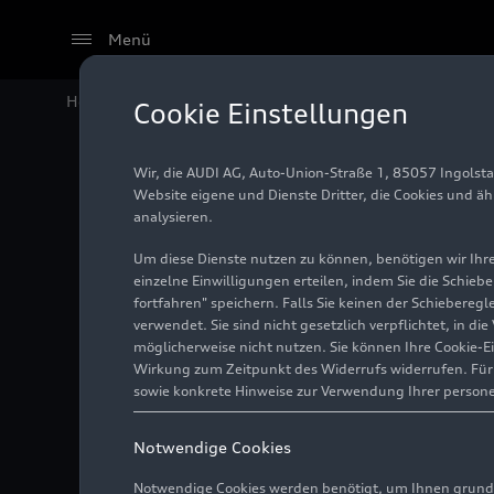
Menü
Home
Audi Media Center
Fotos
Audi auf der Aut
Cookie Einstellungen
Wir, die AUDI AG, Auto-Union-Straße 1, 85057 Ingolst
Audi au
Website eigene und Dienste Dritter, die Cookies und ä
analysieren.
Um diese Dienste nutzen zu können, benötigen wir Ihre 
einzelne Einwilligungen erteilen, indem Sie die Schieb
Foto
24.04.2026
fortfahren" speichern. Falls Sie keinen der Schiebere
verwendet. Sie sind nicht gesetzlich verpflichtet, in d
möglicherweise nicht nutzen. Sie können Ihre Cookie-E
Wirkung zum Zeitpunkt des Widerrufs widerrufen. Für d
sowie konkrete Hinweise zur Verwendung Ihrer person
Notwendige Cookies
Notwendige Cookies werden benötigt, um Ihnen grundl