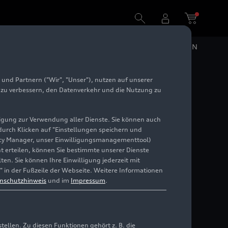
DE
EN
und Partnern ("Wir", "Unser"), nutzen auf unserer
6
e zu verbessern, den Datenverkehr und die Nutzung zu
illigung zur Verwendung aller Dienste. Sie können auch
 durch Klicken auf "Einstellungen speichern und
ivacy Manager, unser Einwilligungsmanagementtool)
cht erteilen, können Sie bestimmte unserer Dienste
en. Sie können Ihre Einwilligung jederzeit mit
" in der Fußzeile der Webseite. Weitere Informationen
nschutzhinweis
und im
Impressum
.
llen. Zu diesen Funktionen gehört z. B. die