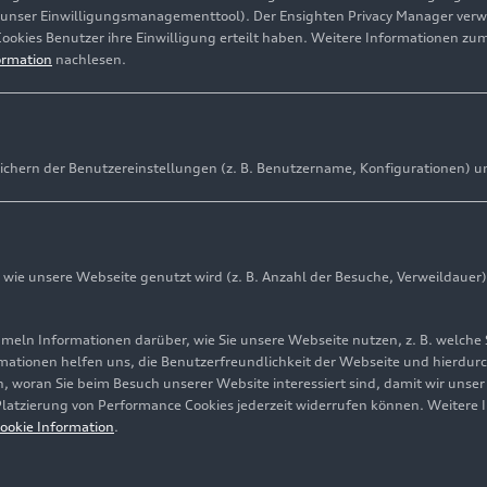
(unser Einwilligungsmanagementtool). Der Ensighten Privacy Manager ver
Cookies Benutzer ihre Einwilligung erteilt haben. Weitere Informationen zu
ormation
nachlesen.
ichern der Benutzereinstellungen (z. B. Benutzername, Konfigurationen) u
ie unsere Webseite genutzt wird (z. B. Anzahl der Besuche, Verweildauer)
ln Informationen darüber, wie Sie unsere Webseite nutzen, z. B. welche 
mationen helfen uns, die Benutzerfreundlichkeit der Webseite und hierdurc
, woran Sie beim Besuch unserer Website interessiert sind, damit wir unse
 Platzierung von Performance Cookies jederzeit widerrufen können. Weitere 
ookie Information
.
ure-Partner FAW und SAIC zeigen auf der Auto China 2026 in Pek