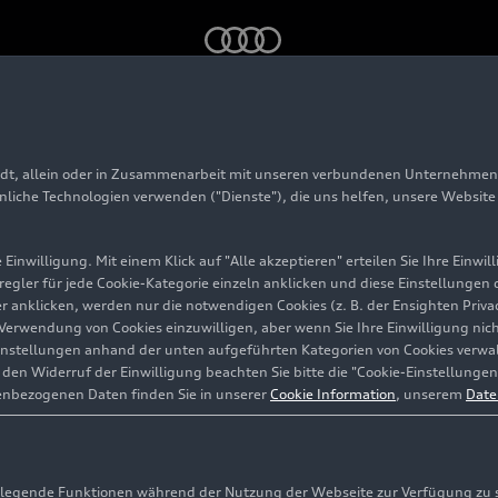
o China 2026
adt, allein oder in Zusammenarbeit mit unseren verbundenen Unternehmen 
f der Auto China 202
hnliche Technologien verwenden ("Dienste"), die uns helfen, unsere Websit
Einwilligung. Mit einem Klick auf "Alle akzeptieren" erteilen Sie Ihre Einw
eregler für jede Cookie-Kategorie einzeln anklicken und diese Einstellungen
gler anklicken, werden nur die notwendigen Cookies (z. B. der Ensighten Pr
ie Verwendung von Cookies einzuwilligen, aber wenn Sie Ihre Einwilligung ni
instellungen anhand der unten aufgeführten Kategorien von Cookies verwalt
en Widerruf der Einwilligung beachten Sie bitte die "Cookie-Einstellungen
enbezogenen Daten finden Sie in unserer
Cookie Information
, unserem
Date
egende Funktionen während der Nutzung der Webseite zur Verfügung zu ste