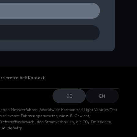
rrierefreiheit
Kontakt
DE
EN
benen Messverfahren „Worldwide Harmonized Light Vehicles Test
relevante Fahrzeugparameter, wie z. B. Gewicht,
aftstoffverbrauch, den Stromverbrauch, die CO₂-Emissionen,
udi.de/wltp
.