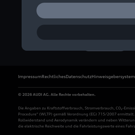
Modelle. Im Bild: Audi A
Bild-Nr: A260806 · Copyr
Rechte: Verwendung für 
Download
Impressum
Rechtliches
Datenschutz
Hinweisgebersystem
© 2026 AUDI AG. Alle Rechte vorbehalten.
Die Angaben zu Kraftstoffverbrauch, Stromverbrauch, CO₂-Emiss
Procedure“ (WLTP) gemäß Verordnung (EG) 715/2007 ermittelt. Z
Rollwiderstand und Aerodynamik verändern und neben Witterung
die elektrische Reichweite und die Fahrleistungswerte eines Fah