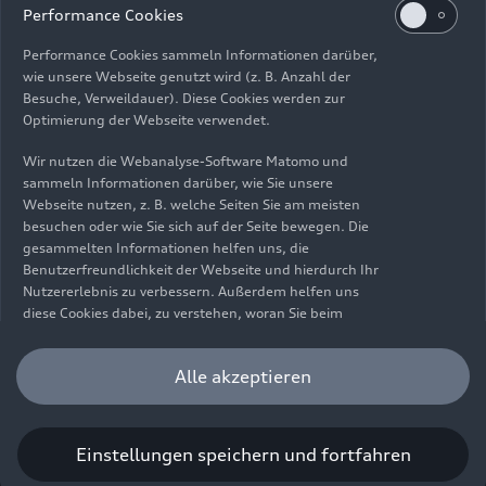
Impressum
Rechtliches
Datenschutz
Hinweisgebersystem
Performance Cookies
Cookie-Informationen
Cookie-Einstellungen
Performance Cookies sammeln Informationen darüber,
Informationen zur Barrierefreiheit
Kontakt
wie unsere Webseite genutzt wird (z. B. Anzahl der
Besuche, Verweildauer). Diese Cookies werden zur
© 2026 AUDI AG. Alle Rechte vorbehalten.
Optimierung der Webseite verwendet.
DE
EN
Wir nutzen die Webanalyse-Software Matomo und
sammeln Informationen darüber, wie Sie unsere
Die Angaben zu Kraftstoffverbrauch, Stromverbrauch, CO₂-
Webseite nutzen, z. B. welche Seiten Sie am meisten
Emissionen und elektrischer Reichweite wurden nach dem
besuchen oder wie Sie sich auf der Seite bewegen. Die
gesetzlich vorgeschriebenen Messverfahren „Worldwide
gesammelten Informationen helfen uns, die
Harmonized Light Vehicles Test Procedure“ (WLTP) gemäß
Benutzerfreundlichkeit der Webseite und hierdurch Ihr
Verordnung (EG) 715/2007 ermittelt. Zusatzausstattungen und
Nutzererlebnis zu verbessern. Außerdem helfen uns
Zubehör (Anbauteile, Reifenformat usw.) können relevante
diese Cookies dabei, zu verstehen, woran Sie beim
Fahrzeugparameter, wie z. B. Gewicht, Rollwiderstand und
Besuch unserer Website interessiert sind, damit wir
Aerodynamik verändern und neben Witterungs- und
unser Angebot optimieren können. Bitte beachten Sie,
Alle akzeptieren
Verkehrsbedingungen sowie dem individuellen Fahrverhalten den
dass Sie Ihre Einwilligung bezüglich der Platzierung von
Kraftstoffverbrauch, den Stromverbrauch, die CO₂-Emissionen,
Performance Cookies jederzeit widerrufen können.
die elektrische Reichweite und die Fahrleistungswerte eines
Weitere Informationen darüber, wie Sie Ihre
Fahrzeugs beeinflussen. Weitere Informationen zu WLTP finden
Einwilligung widerrufen können finden Sie in unserer
Einstellungen speichern und fortfahren
Sie unter
www.audi.de/wltp
.
Cookie Information
.