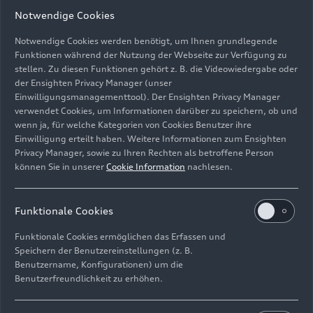
Notwendige Cookies
Notwendige Cookies werden benötigt, um Ihnen grundlegende
Funktionen während der Nutzung der Webseite zur Verfügung zu
stellen. Zu diesen Funktionen gehört z. B. die Videowiedergabe oder
der Ensighten Privacy Manager (unser
Audi und seine Joint-Venture-Partner FAW und SAIC
Einwilligungsmanagementtool). Der Ensighten Privacy Manager
zeigen auf der Auto China 2026 in Peking ihre
verwendet Cookies, um Informationen darüber zu speichern, ob und
aktuellsten Modelle.
wenn ja, für welche Kategorien von Cookies Benutzer ihre
Einwilligung erteilt haben. Weitere Informationen zum Ensighten
Bild-Nr: A260816 · Copyright: AUDI AG
Privacy Manager, sowie zu Ihren Rechten als betroffene Person
können Sie in unserer
Cookie Information
nachlesen.
Rechte: Verwendung für Pressezwecke honorarfrei
Download
Funktionale Cookies
Funktionale Cookies ermöglichen das Erfassen und
Speichern der Benutzereinstellungen (z. B.
Benutzername, Konfigurationen) um die
Benutzerfreundlichkeit zu erhöhen.