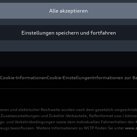
tritts.
Alle akzeptieren
ight: AUDI AG
Pressezwecke honorarfrei
Einstellungen speichern und fortfahren
Cookie-Informationen
Cookie-Einstellungen
Informationen zur Ba
ionen und elektrischer Reichweite wurden nach dem gesetzlich vorgeschrie
usatzausstattungen und Zubehör (Anbauteile, Reifenformat usw.) können 
s- und Verkehrsbedingungen sowie dem individuellen Fahrverhalten den Kr
rzeugs beeinflussen. Weitere Informationen zu WLTP finden Sie unter
www.a