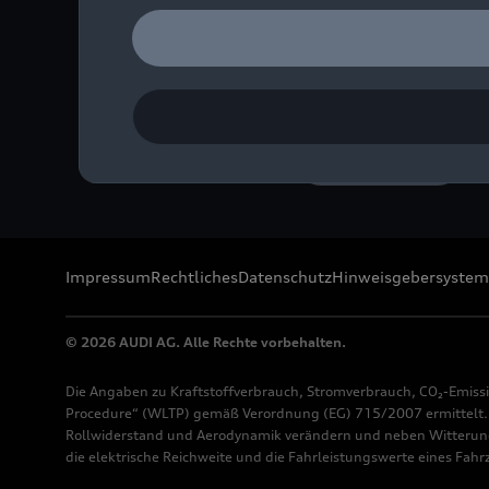
Impressionen des Audi Auf
Bild-Nr: A260813 · Copyr
Rechte: Verwendung für 
Download
Impressum
Rechtliches
Datenschutz
Hinweisgebersystem
© 2026 AUDI AG. Alle Rechte vorbehalten.
Die Angaben zu Kraftstoffverbrauch, Stromverbrauch, CO₂-Emiss
Procedure“ (WLTP) gemäß Verordnung (EG) 715/2007 ermittelt. Z
Rollwiderstand und Aerodynamik verändern und neben Witterung
die elektrische Reichweite und die Fahrleistungswerte eines Fah