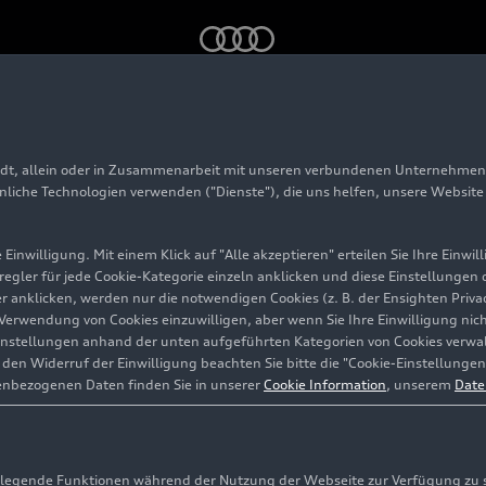
o China 2026
adt, allein oder in Zusammenarbeit mit unseren verbundenen Unternehmen 
f der Auto China 202
hnliche Technologien verwenden ("Dienste"), die uns helfen, unsere Websit
Einwilligung. Mit einem Klick auf "Alle akzeptieren" erteilen Sie Ihre Einw
eregler für jede Cookie-Kategorie einzeln anklicken und diese Einstellungen
gler anklicken, werden nur die notwendigen Cookies (z. B. der Ensighten Pr
ie Verwendung von Cookies einzuwilligen, aber wenn Sie Ihre Einwilligung ni
instellungen anhand der unten aufgeführten Kategorien von Cookies verwalt
en Widerruf der Einwilligung beachten Sie bitte die "Cookie-Einstellungen
enbezogenen Daten finden Sie in unserer
Cookie Information
, unserem
Date
egende Funktionen während der Nutzung der Webseite zur Verfügung zu ste