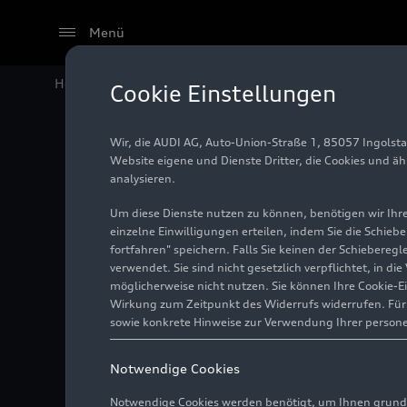
Menü
Home
Audi Media Center
Fotos
Audi auf der Aut
Cookie Einstellungen
Wir, die AUDI AG, Auto-Union-Straße 1, 85057 Ingolst
Audi au
Website eigene und Dienste Dritter, die Cookies und ä
analysieren.
Um diese Dienste nutzen zu können, benötigen wir Ihre 
einzelne Einwilligungen erteilen, indem Sie die Schieb
Foto
24.04.2026
fortfahren" speichern. Falls Sie keinen der Schiebere
verwendet. Sie sind nicht gesetzlich verpflichtet, in d
möglicherweise nicht nutzen. Sie können Ihre Cookie-E
Wirkung zum Zeitpunkt des Widerrufs widerrufen. Für d
sowie konkrete Hinweise zur Verwendung Ihrer person
Notwendige Cookies
Notwendige Cookies werden benötigt, um Ihnen grundl