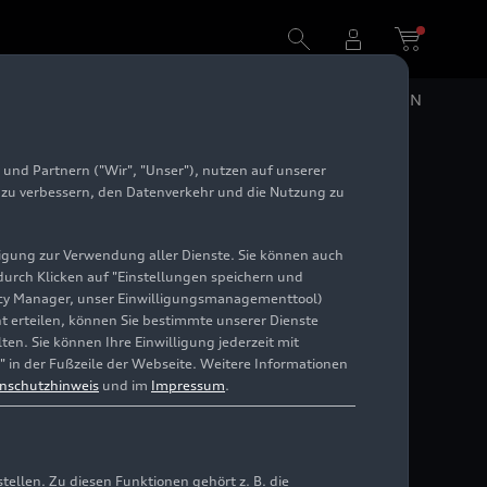
DE
EN
und Partnern ("Wir", "Unser"), nutzen auf unserer
6
e zu verbessern, den Datenverkehr und die Nutzung zu
illigung zur Verwendung aller Dienste. Sie können auch
 durch Klicken auf "Einstellungen speichern und
ivacy Manager, unser Einwilligungsmanagementtool)
cht erteilen, können Sie bestimmte unserer Dienste
en. Sie können Ihre Einwilligung jederzeit mit
" in der Fußzeile der Webseite. Weitere Informationen
nschutzhinweis
und im
Impressum
.
llen. Zu diesen Funktionen gehört z. B. die