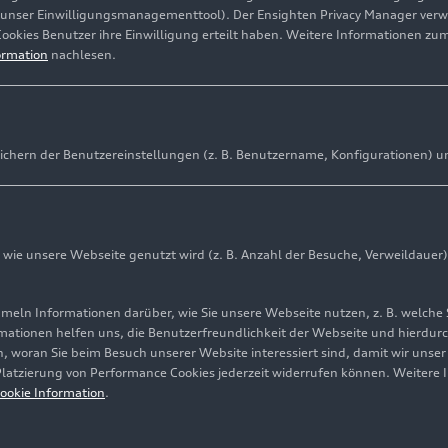
(unser Einwilligungsmanagementtool). Der Ensighten Privacy Manager ver
Cookies Benutzer ihre Einwilligung erteilt haben. Weitere Informationen zu
ormation
nachlesen.
ichern der Benutzereinstellungen (z. B. Benutzername, Konfigurationen) u
ie unsere Webseite genutzt wird (z. B. Anzahl der Besuche, Verweildauer)
ln Informationen darüber, wie Sie unsere Webseite nutzen, z. B. welche 
mationen helfen uns, die Benutzerfreundlichkeit der Webseite und hierdurc
, woran Sie beim Besuch unserer Website interessiert sind, damit wir unse
 Platzierung von Performance Cookies jederzeit widerrufen können. Weitere 
ookie Information
.
ure-Partner zeigen auf der Auto China 2026 in Peking ihre aktue