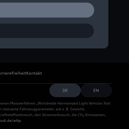
rrierefreiheit
Kontakt
DE
EN
benen Messverfahren „Worldwide Harmonized Light Vehicles Test
relevante Fahrzeugparameter, wie z. B. Gewicht,
aftstoffverbrauch, den Stromverbrauch, die CO₂-Emissionen,
udi.de/wltp
.