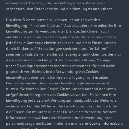
verwenden ("Dienste"), die uns helfen, unsere Website zu
weltweit akzeptierten und angewendeten
verbessern, den Datenverkehr und die Nutzung zu analysieren.
Standard für Umweltmanagementsysteme dar. Im
selben Jahr wurde im Werk in Sant’Agata
Um diese Dienste nutzen zu können, benötigen wir Ihre
Einwilligung. Mit einem Klick auf "Alle akzeptieren" erteilen Sie Ihre
Bolognese das erste Upcyclingprojekt gestartet;
Einwilligung zur Verwendung aller Dienste. Sie können auch
seitdem sind zahlreiche Projekte hinzugekommen.
einzelne Einwilligungen erteilen, indem Sie die Schieberegler für
jede Cookie-Kategorie einzeln anklicken und diese Einstellungen
durch Klicken auf "Einstellungen speichern und fortfahren"
Die Umweltpolitik von Lamborghini ist ein
speichern. Falls Sie keinen der Schieberegler anklicken, werden nur
integraler Bestandteil des langfristigen
die notwendigen Cookies (z. B. der Ensighten Privacy Manager,
unternehmerischen Handelns. Die ganzheitliche
unser Einwilligungsmanagementtool) verwendet. Sie sind nicht
gesetzlich verpflichtet, in die Verwendung von Cookies
Vision folgt einem 360-Grad-Ansatz: So ist
einzuwilligen, aber wenn Sie Ihre Einwilligung nicht erteilen,
beispielsweise das Werk seit 2015 als CO
-neutral
2
können Sie bestimmte unserer Dienste möglicherweise nicht
zertifiziert. Im Jahr 2021 wurde die Hälfte aller
nutzen. Sie können Ihre Cookie-Einstellungen anhand der unten
Sonderabfälle aus der Produktion
aufgeführten Kategorien von Cookies verwalten. Sie können Ihre
wiederverwertet. Anstatt sie zu entsorgen,
Einwilligung jederzeit mit Wirkung zum Zeitpunkt des Widerrufs
widerrufen. Für den Widerruf der Einwilligung beachten Sie bitte
werden Reststoffe bei Lamborghini in neue
die "Cookie-Einstellungen" in der Fußzeile der Webseite. Weitere
Ressourcen und Produkte umgewandelt.
Informationen sowie konkrete Hinweise zur Verwendung Ihrer
personenbezogenen Daten finden Sie in unserer
Cookie Information
,