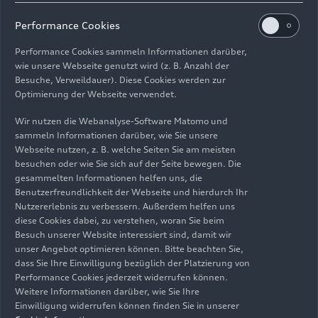
erhältlich und tragen das Lamborghini-Logo
sowie die Aufschrift „Reduce, Reuse, Recycle“:
Performance Cookies
reduzieren, wiederverwenden, recyceln.
Performance Cookies sammeln Informationen darüber,
wie unsere Webseite genutzt wird (z. B. Anzahl der
Entwicklungseinsatz als
Besuche, Verweildauer). Diese Cookies werden zur
Optimierung der Webseite verwendet.
Recyclingmethode
Wir nutzen die Webanalyse-Software Matomo und
sammeln Informationen darüber, wie Sie unsere
Automobili Lamborghini verwendet in der
Webseite nutzen, z. B. welche Seiten Sie am meisten
Produktion seiner Fahrzeuge häufig Karbonfaser­
besuchen oder wie Sie sich auf der Seite bewegen. Die
Verbundwerkstoffe. Die Abfälle, welche bei der
gesammelten Informationen helfen uns, die
Fertigung dieser veredelten Materialien
Benutzerfreundlichkeit der Webseite und hierdurch Ihr
Nutzererlebnis zu verbessern. Außerdem helfen uns
entstehen, nutzt der Supersportwagen-Hersteller
diese Cookies dabei, zu verstehen, woran Sie beim
aus Sant’Agata Bolognese für Forschungs- und
Besuch unserer Website interessiert sind, damit wir
Entwicklungstätigkeiten. Auf diese Weise hat das
unser Angebot optimieren können. Bitte beachten Sie,
Unternehmen seit 2020 rund 27 Tonnen Abfälle
dass Sie Ihre Einwilligung bezüglich der Platzierung von
zurückgewonnen, die anderweitig nicht mehr
Performance Cookies jederzeit widerrufen können.
Weitere Informationen darüber, wie Sie Ihre
verwendet werden konnten. Als Alternative zur
Einwilligung widerrufen können finden Sie in unserer
Wiederaufbereitung wird das Material darüber