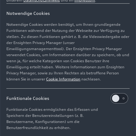
Vom Verschnittstück zum
unserem
Datenschutzhinweis
und im
Impressum
.
Lederaccessoire
Notwendige Cookies
Notwendige Cookies werden benötigt, um Ihnen grundlegende
Zum Upcycling nutzt Lamborghini beispielsweise
Funktionen während der Nutzung der Webseite zur Verfügung zu
Leder, das die Qualitätskontrollen nicht besteht,
stellen. Zu diesen Funktionen gehört z. B. die Videowiedergabe oder
sowie Verschnittstücke, die aufgrund ihrer zu
der Ensighten Privacy Manager (unser
Einwilligungsmanagementtool). Der Ensighten Privacy Manager
geringen Abmessungen oder kleiner natürlicher
verwendet Cookies, um Informationen darüber zu speichern, ob und
Defekte nicht für Fahrzeuge verwendet werden
wenn ja, für welche Kategorien von Cookies Benutzer ihre
können. Im Rahmen des „Upcycled Leather
Einwilligung erteilt haben. Weitere Informationen zum Ensighten
Project“ wird dieses Material – in
Privacy Manager, sowie zu Ihren Rechten als betroffene Person
Zusammenarbeit mit der Cooperativa Cartiera in
können Sie in unserer
Cookie Information
nachlesen.
Marzabotto bei Bologna – zu kleinen,
personalisierten Lederwaren und -accessoires
Funktionale Cookies
verarbeitet. Die ersten vier Produkte des Projekts
sind eine Tragetasche, eine Smartphone-Hülle,
Funktionale Cookies ermöglichen das Erfassen und
ein Kreditkartenetui und ein Schlüsselanhänger.
Speichern der Benutzereinstellungen (z. B.
Benutzername, Konfigurationen) um die
Sie sind unter
lamborghinistore.com
sowie bei
Benutzerfreundlichkeit zu erhöhen.
den Vertragshändlern des Unternehmens