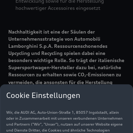
Entwicklung sowie für die Herstellung
hochwertiger Accessoires eingesetzt
Nachhaltigkeit ist eine der Säulen der
Unternehmensstrategie von Automobili
Lamborghini S.p.A. Ressourcenschonendes
Upcycling und Recycling spielen dabei eine
besonders wichtige Rolle. So trägt der italienische
Supersportwagen-Hersteller dazu bei, natürliche
Ressourcen zu erhalten sowie CO
-Emissionen zu
2
vermeiden, die ansonsten für die Herstellung
dieser Produkte anfallen würden. Auch das
Cookie Einstellungen
Umweltmanagement der Supersportwagen-
Manufaktur arbeitet gemäß eines
kontinuierlichen Verbesserungsprozesses:
Wir, die AUDI AG, Auto-Union-Straße 1, 85057 Ingolstadt, allein
Lamborghini wurde im Jahr 2009 erstmals nach
oder in Zusammenarbeit mit unseren verbundenen Unternehmen
der Umweltmanagementnorm ISO 14001
und Partnern ("Wir", "Unser"), nutzen auf unserer Website eigene
und Dienste Dritter, die Cookies und ähnliche Technologien
zertifiziert. Diese internationale Norm stellt einen