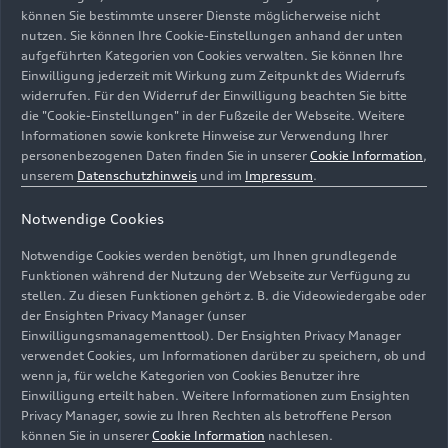
und auch deshalb mehr und mehr aus der
können Sie bestimmte unserer Dienste möglicherweise nicht
nutzen. Sie können Ihre Cookie-Einstellungen anhand der unten
Erfolgsspur. Nach dem Krieg gelang dem Mann,
aufgeführten Kategorien von Cookies verwalten. Sie können Ihre
der aus Galliate bei Mailand kommt und aus
Einwilligung jederzeit mit Wirkung zum Zeitpunkt des Widerrufs
wohlhabenden Verhältnissen stammt, aber das
widerrufen. Für den Widerruf der Einwilligung beachten Sie bitte
Comeback. Varzi der seine Karriere als
die "Cookie-Einstellungen" in der Fußzeile der Webseite. Weitere
Motorradfahrer begann, mehrfacher italienischer
Informationen sowie konkrete Hinweise zur Verwendung Ihrer
personenbezogenen Daten finden Sie in unserer
Cookie Information
,
Meister war und im Wagen auf Alfa Romeo,
unserem
Datenschutzhinweis
und im
Impressum
.
Maserati, Bugatti und Auto Union gewann, holte
auf Alfa Romeo 1946 und 1947 wieder große
Notwendige Cookies
Siege. Doch das Schicksal meinte es nicht gut mit
ihm: Am 1. Juli 1948 verunglückt Achille Varzi
Notwendige Cookies werden benötigt, um Ihnen grundlegende
Funktionen während der Nutzung der Webseite zur Verfügung zu
beim Training zum Großen Preis der Schweiz auf
stellen. Zu diesen Funktionen gehört z. B. die Videowiedergabe oder
dem Bremgartenkurs bei Bern tödlich.
der Ensighten Privacy Manager (unser
Einwilligungsmanagementtool). Der Ensighten Privacy Manager
Das Audi Markenzeichen der Vier Ringe
verwendet Cookies, um Informationen darüber zu speichern, ob und
symbolisiert die Marken Audi, DKW, Horch und
wenn ja, für welche Kategorien von Cookies Benutzer ihre
Einwilligung erteilt haben. Weitere Informationen zum Ensighten
Wanderer, die in der Auto Union
Privacy Manager, sowie zu Ihren Rechten als betroffene Person
zusammengefasst wurden. Auto Union und NSU,
können Sie in unserer
Cookie Information
nachlesen.