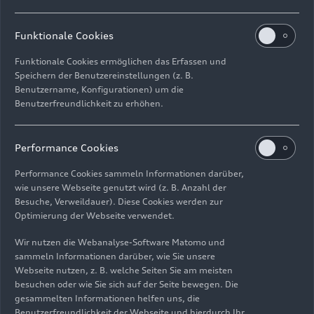
die 1969 fusionierten, prägten die Entwicklung
des Automobils maßgeblich. 1985 entstand aus
der Audi NSU Auto Union AG die AUDI AG. Die
Funktionale Cookies
Audi Tradition pflegt und präsentiert zusammen
Funktionale Cookies ermöglichen das Erfassen und
mit den beiden Traditionsgesellschaften Auto
Speichern der Benutzereinstellungen (z. B.
Union GmbH und NSU GmbH die umfangreiche
Benutzername, Konfigurationen) um die
und weitverzweigte Audi Historie. Das Audi
Benutzerfreundlichkeit zu erhöhen.
museum mobile im Audi Forum Ingolstadt ist von
Montag bis Sonntag von 09.00 Uhr bis 18.00 Uhr
Performance Cookies
geöffnet.
Performance Cookies sammeln Informationen darüber,
wie unsere Webseite genutzt wird (z. B. Anzahl der
Besuche, Verweildauer). Diese Cookies werden zur
Optimierung der Webseite verwendet.
AUDI AG, Audi Tradition, Presse
Peter Kober, Tel: +49/(0)841 89 39628; Fax:
Wir nutzen die Webanalyse-Software Matomo und
+49/(0)841 89 92567
sammeln Informationen darüber, wie Sie unsere
E-Mail: peter.kober@audi.de
Webseite nutzen, z. B. welche Seiten Sie am meisten
besuchen oder wie Sie sich auf der Seite bewegen. Die
Christina Fuchs, Tel: +49/(0)841 89 92255;
gesammelten Informationen helfen uns, die
Fax: +49/(0)841 89 92567
Benutzerfreundlichkeit der Webseite und hierdurch Ihr