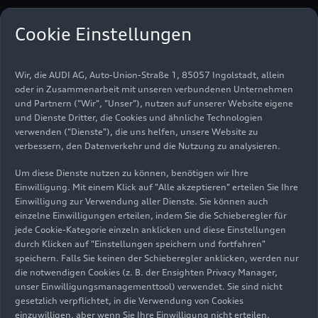
Der ehemalige Rennpilot der Auto Union, Achille
Cookie Einstellungen
Varzi, wäre am 4. August 100 Jahre alt geworden.
Der Italiener zählte bis Mitte der 1930er Jahre zu
Wir, die AUDI AG, Auto-Union-Straße 1, 85057 Ingolstadt, allein
den größten Rennfahrern der Welt und galt in
oder in Zusammenarbeit mit unseren verbundenen Unternehmen
seiner Heimat als der gleichberechtigte Rivale des
und Partnern ("Wir", "Unser"), nutzen auf unserer Website eigene
legendären Tazio Nuvolari. Varzi gewann in seiner
und Dienste Dritter, die Cookies und ähnliche Technologien
außergewöhnlichen Karriere 28 Grand Prix Läufe
verwenden ("Dienste"), die uns helfen, unsere Website zu
verbessern, den Datenverkehr und die Nutzung zu analysieren.
in elf Jahren, darunter die schwierigsten Rennen
und wurde für seinen nüchternen und effizienten
Um diese Dienste nutzen zu können, benötigen wir Ihre
Fahrstil bewundert. Von 1935 bis 1937 zählte
Einwilligung. Mit einem Klick auf "Alle akzeptieren" erteilen Sie Ihre
Achille Varzi zur Mannschaft der Auto Union.
Einwilligung zur Verwendung aller Dienste. Sie können auch
1935 gewann er mit den Vier Ringen den Großen
einzelne Einwilligungen erteilen, indem Sie die Schieberegler für
jede Cookie-Kategorie einzeln anklicken und diese Einstellungen
Preis von Tunis und die Coppa Acerbo, 1936 den
durch Klicken auf "Einstellungen speichern und fortfahren"
Grand Prix von Tripolis.
speichern. Falls Sie keinen der Schieberegler anklicken, werden nur
die notwendigen Cookies (z. B. der Ensighten Privacy Manager,
unser Einwilligungsmanagementtool) verwendet. Sie sind nicht
Varzi geriet bei der Auto Union in den Schatten
gesetzlich verpflichtet, in die Verwendung von Cookies
seines jungen Teamgefährten Bernd Rosemeyer
einzuwilligen, aber wenn Sie Ihre Einwilligung nicht erteilen,