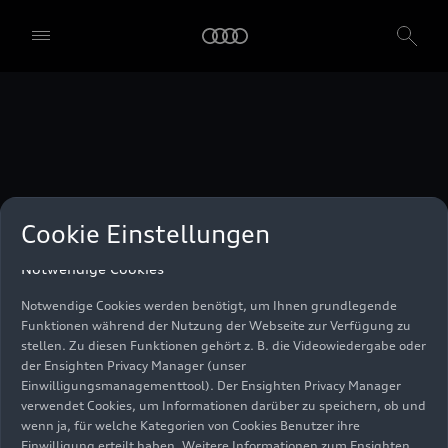
unser Einwilligungsmanagementtool) verwendet. Sie sind nicht
gesetzlich verpflichtet, in die Verwendung von Cookies
einzuwilligen, aber wenn Sie Ihre Einwilligung nicht erteilen,
können Sie bestimmte unserer Dienste möglicherweise nicht
nutzen. Sie können Ihre Cookie-Einstellungen anhand der unten
aufgeführten Kategorien von Cookies verwalten. Sie können Ihre
Einwilligung jederzeit mit Wirkung zum Zeitpunkt des Widerrufs
widerrufen. Für den Widerruf der Einwilligung beachten Sie bitte
die "Cookie-Einstellungen" in der Fußzeile der Webseite. Weitere
Informationen sowie konkrete Hinweise zur Verwendung Ihrer
personenbezogenen Daten finden Sie in unserer
Cookie Information
,
unserem
Datenschutzhinweis
und im
Impressum
.
Cookie Einstellungen
Notwendige Cookies
Notwendige Cookies werden benötigt, um Ihnen grundlegende
Funktionen während der Nutzung der Webseite zur Verfügung zu
stellen. Zu diesen Funktionen gehört z. B. die Videowiedergabe oder
der Ensighten Privacy Manager (unser
Einwilligungsmanagementtool). Der Ensighten Privacy Manager
verwendet Cookies, um Informationen darüber zu speichern, ob und
wenn ja, für welche Kategorien von Cookies Benutzer ihre
Einwilligung erteilt haben. Weitere Informationen zum Ensighten