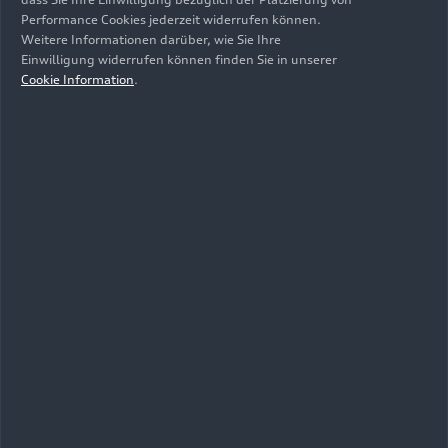
Sportback
e-tron
performance (225 kW)
Performance Cookies jederzeit widerrufen können.
Weitere Informationen darüber, wie Sie Ihre
Einwilligung widerrufen können finden Sie in unserer
Download
Cookie Information
.
Stromverbrauch kombiniert in kWh/100 km:
17,8 – 15,4; CO
-Emission kombiniert in
2
g/km: 0; CO
-Klasse: A
2
Q6 Sportback
e-tron
quattro
(315 kW)
Antriebsart
Allradantrieb
Anzahl Elektromotoren Vorderachse / Hinterachse