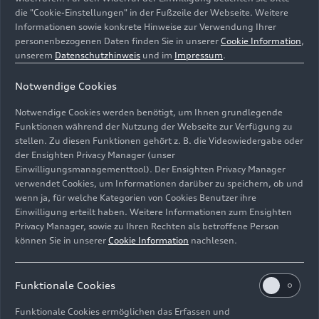
die "Cookie-Einstellungen" in der Fußzeile der Webseite. Weitere
- / 1
Informationen sowie konkrete Hinweise zur Verwendung Ihrer
personenbezogenen Daten finden Sie in unserer
Cookie Information
,
Elektrisches Drehmoment vorne / hinten in Nm
unserem
Datenschutzhinweis
und im
Impressum
.
- / 485
Notwendige Cookies
Batterietyp / Batterie-Kapazität brutto / netto in
Notwendige Cookies werden benötigt, um Ihnen grundlegende
kWh
Funktionen während der Nutzung der Webseite zur Verfügung zu
stellen. Zu diesen Funktionen gehört z. B. die Videowiedergabe oder
Lithium-Ionen / 100 / 94,9
der Ensighten Privacy Manager (unser
Einwilligungsmanagementtool). Der Ensighten Privacy Manager
Höchstgeschwindigkeit in km/h
verwendet Cookies, um Informationen darüber zu speichern, ob und
wenn ja, für welche Kategorien von Cookies Benutzer ihre
210 (abgeregelt)
Einwilligung erteilt haben. Weitere Informationen zum Ensighten
Privacy Manager, sowie zu Ihren Rechten als betroffene Person
elektrische Beschleunigung 0-100 km/h in s
können Sie in unserer
Cookie Information
nachlesen.
6,6
Funktionale Cookies
elektrische Reichweite, kombiniert in km
Funktionale Cookies ermöglichen das Erfassen und
591 – 679