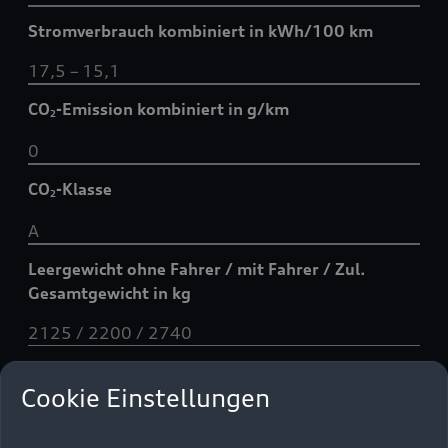
Stromverbrauch kombiniert in kWh/100 km
17,5 – 15,1
CO
-Emission kombiniert in g/km
2
0
CO
-Klasse
2
A
Leergewicht ohne Fahrer / mit Fahrer / Zul.
Gesamtgewicht in kg
2125 / 2200 / 2740
Datenblatt
Cookie Einstellungen
Technische Daten und Kennwerte: Q6