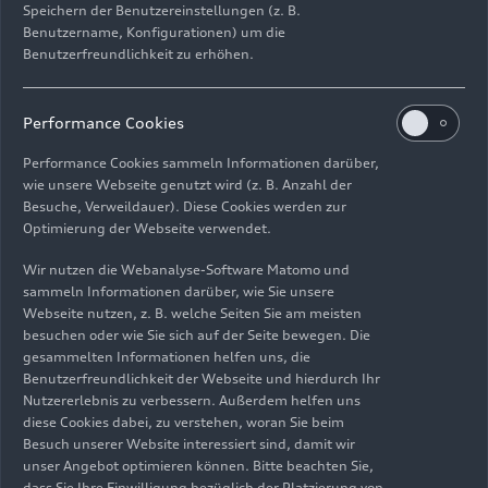
Speichern der Benutzereinstellungen (z. B.
Benutzername, Konfigurationen) um die
Stromverbrauch kombiniert in kWh/100 km
Benutzerfreundlichkeit zu erhöhen.
17,8 – 15,4
CO
-Emission kombiniert in g/km
Performance Cookies
2
Performance Cookies sammeln Informationen darüber,
0
wie unsere Webseite genutzt wird (z. B. Anzahl der
CO
-Klasse
Besuche, Verweildauer). Diese Cookies werden zur
2
Optimierung der Webseite verwendet.
A
Wir nutzen die Webanalyse-Software Matomo und
sammeln Informationen darüber, wie Sie unsere
Leergewicht ohne Fahrer / mit Fahrer / Zul.
Webseite nutzen, z. B. welche Seiten Sie am meisten
Gesamtgewicht in kg
besuchen oder wie Sie sich auf der Seite bewegen. Die
gesammelten Informationen helfen uns, die
2200 / 2275 / 2815
Benutzerfreundlichkeit der Webseite und hierdurch Ihr
Nutzererlebnis zu verbessern. Außerdem helfen uns
diese Cookies dabei, zu verstehen, woran Sie beim
Datenblatt
Besuch unserer Website interessiert sind, damit wir
Technische Daten und Kennwerte: Q6
unser Angebot optimieren können. Bitte beachten Sie,
dass Sie Ihre Einwilligung bezüglich der Platzierung von