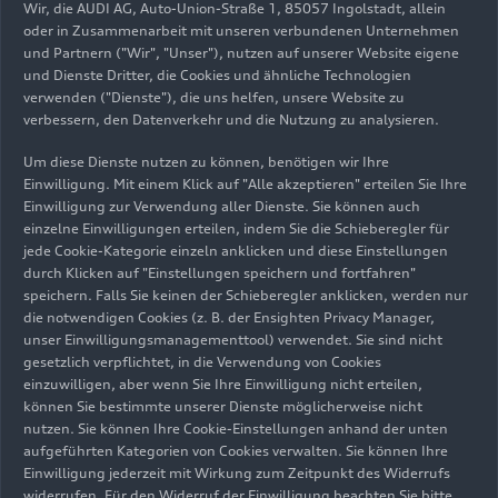
Sportback
e-tron
(185 kW)
Wir, die AUDI AG, Auto-Union-Straße 1, 85057 Ingolstadt, allein
oder in Zusammenarbeit mit unseren verbundenen Unternehmen
und Partnern ("Wir", "Unser"), nutzen auf unserer Website eigene
Download
und Dienste Dritter, die Cookies und ähnliche Technologien
verwenden ("Dienste"), die uns helfen, unsere Website zu
verbessern, den Datenverkehr und die Nutzung zu analysieren.
Stromverbrauch kombiniert in kWh/100 km:
17,5 – 15,1; CO
-Emission kombiniert in
Um diese Dienste nutzen zu können, benötigen wir Ihre
2
Einwilligung. Mit einem Klick auf "Alle akzeptieren" erteilen Sie Ihre
g/km: 0; CO
-Klasse: A
2
Einwilligung zur Verwendung aller Dienste. Sie können auch
einzelne Einwilligungen erteilen, indem Sie die Schieberegler für
jede Cookie-Kategorie einzeln anklicken und diese Einstellungen
durch Klicken auf "Einstellungen speichern und fortfahren"
Q6 Sportback
e-tron
speichern. Falls Sie keinen der Schieberegler anklicken, werden nur
die notwendigen Cookies (z. B. der Ensighten Privacy Manager,
performance (225 kW)
unser Einwilligungsmanagementtool) verwendet. Sie sind nicht
gesetzlich verpflichtet, in die Verwendung von Cookies
einzuwilligen, aber wenn Sie Ihre Einwilligung nicht erteilen,
Antriebsart
können Sie bestimmte unserer Dienste möglicherweise nicht
nutzen. Sie können Ihre Cookie-Einstellungen anhand der unten
Heckantrieb
aufgeführten Kategorien von Cookies verwalten. Sie können Ihre
Einwilligung jederzeit mit Wirkung zum Zeitpunkt des Widerrufs
Anzahl Elektromotoren Vorderachse / Hinterachse
widerrufen. Für den Widerruf der Einwilligung beachten Sie bitte