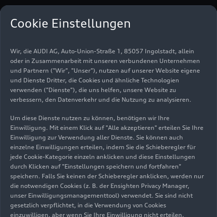
Cookie Einstellungen
Wir, die AUDI AG, Auto-Union-Straße 1, 85057 Ingolstadt, allein
oder in Zusammenarbeit mit unseren verbundenen Unternehmen
und Partnern ("Wir", "Unser"), nutzen auf unserer Website eigene
und Dienste Dritter, die Cookies und ähnliche Technologien
verwenden ("Dienste"), die uns helfen, unsere Website zu
verbessern, den Datenverkehr und die Nutzung zu analysieren.
Um diese Dienste nutzen zu können, benötigen wir Ihre
Audi Modelle
Einwilligung. Mit einem Klick auf "Alle akzeptieren" erteilen Sie Ihre
Einwilligung zur Verwendung aller Dienste. Sie können auch
einzelne Einwilligungen erteilen, indem Sie die Schieberegler für
jede Cookie-Kategorie einzeln anklicken und diese Einstellungen
durch Klicken auf "Einstellungen speichern und fortfahren"
A2
e-tron
A6
e-tron
Q4
e-tron
Q6
e-tron
speichern. Falls Sie keinen der Schieberegler anklicken, werden nur
e-tron GT
A3
A5
A6
A8
Q3
Q5
die notwendigen Cookies (z. B. der Ensighten Privacy Manager,
unser Einwilligungsmanagementtool) verwendet. Sie sind nicht
Q7
Q8
Q9
Nuvolari
gesetzlich verpflichtet, in die Verwendung von Cookies
einzuwilligen, aber wenn Sie Ihre Einwilligung nicht erteilen,