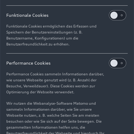
weltweit mehr als 87.000 Mitarbeitenden ein.
Die Führungskräfte der AUDI AG bilden das
Funktionale Cookies
Fundament für eine verantwortungsvolle
Unternehmensführung.
Funktionale Cookies ermöglichen das Erfassen und
Speichern der Benutzereinstellungen (z. B.
Benutzername, Konfigurationen) um die
Mehr erfahren
Benutzerfreundlichkeit zu erhöhen.
Performance Cookies
Performance Cookies sammeln Informationen darüber,
wie unsere Webseite genutzt wird (z. B. Anzahl der
Besuche, Verweildauer). Diese Cookies werden zur
Optimierung der Webseite verwendet.
Wir nutzen die Webanalyse-Software Matomo und
sammeln Informationen darüber, wie Sie unsere
Webseite nutzen, z. B. welche Seiten Sie am meisten
besuchen oder wie Sie sich auf der Seite bewegen. Die
gesammelten Informationen helfen uns, die
Benutzerfreundlichkeit der Webseite und hierdurch Ihr