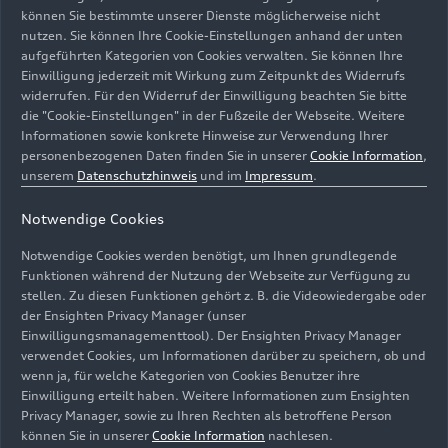
Informationen zu den Modellen
können Sie bestimmte unserer Dienste möglicherweise nicht
nutzen. Sie können Ihre Cookie-Einstellungen anhand der unten
aufgeführten Kategorien von Cookies verwalten. Sie können Ihre
Einwilligung jederzeit mit Wirkung zum Zeitpunkt des Widerrufs
widerrufen. Für den Widerruf der Einwilligung beachten Sie bitte
die "Cookie-Einstellungen" in der Fußzeile der Webseite. Weitere
Informationen sowie konkrete Hinweise zur Verwendung Ihrer
personenbezogenen Daten finden Sie in unserer
Cookie Information
,
unserem
Datenschutzhinweis
und im
Impressum
.
Notwendige Cookies
Notwendige Cookies werden benötigt, um Ihnen grundlegende
Funktionen während der Nutzung der Webseite zur Verfügung zu
stellen. Zu diesen Funktionen gehört z. B. die Videowiedergabe oder
der Ensighten Privacy Manager (unser
Unternehmensleitung
Einwilligungsmanagementtool). Der Ensighten Privacy Manager
verwendet Cookies, um Informationen darüber zu speichern, ob und
wenn ja, für welche Kategorien von Cookies Benutzer ihre
Mit Kompetenz und Führung setzt sich die
Einwilligung erteilt haben. Weitere Informationen zum Ensighten
Unternehmensleitung der AUDI AG intensiv für
Privacy Manager, sowie zu Ihren Rechten als betroffene Person
die Belange der Audi Kundschaft sowie der
können Sie in unserer
Cookie Information
nachlesen.