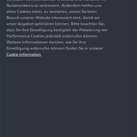
Strategie
Nutzererlebnis zu verbessern. Außerdem helfen uns
diese Cookies dabei, zu verstehen, woran Sie beim
Besuch unserer Website interessiert sind, damit wir
Nachhaltiger Erfolg beruht auf langfristiger
unser Angebot optimieren können. Bitte beachten Sie,
Planung und innovativer Strategie. Das klare
dass Sie Ihre Einwilligung bezüglich der Platzierung von
Performance Cookies jederzeit widerrufen können.
Bekenntnis zur E-Mobilität ist dabei ein
Weitere Informationen darüber, wie Sie Ihre
wesentlicher Eckpfeiler der Audi-Strategie.
Einwilligung widerrufen können finden Sie in unserer
Innerhalb der nächsten fünf Jahre weitet das
Cookie Information
.
Unternehmen sein E-Portfolio aus: Mittelfristig
plant die Marke mit den vier Ringen, in allen
Kernsegmenten ein rein elektrisches Fahrzeug
anzubieten. Damit beschleunigt Audi seine
Transformation zum führenden Anbieter
nachhaltiger E-Mobilität.
Mehr erfahren