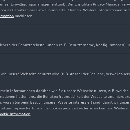
(unser Einwilligungsmanagementtool). Der Ensighten Privacy Manager ver
Cookies Benutzer ihre Einwilligung erteilt haben. Weitere Informationen zu
ormation
nachlesen.
ichern der Benutzereinstellungen (z. B. Benutzername, Konfigurationen) u
 Lichts für mehr Sicherheit und progressives Technologiee
ologieportfolio mit vielen intelligenten Funktionen
Modell für China
ie unsere Webseite genutzt wird (z. B. Anzahl der Besuche, Verweildauer)
ln Informationen darüber, wie Sie unsere Webseite nutzen, z. B. welche 
mationen helfen uns, die Benutzerfreundlichkeit der Webseite und hierdurc
ion) Mit geschärftem Design insbesondere an Front und H
, woran Sie beim Besuch unserer Website interessiert sind, damit wir unse
i für eine gesteigerte Präsenz und sportliche Eleganz des
 Platzierung von Performance Cookies jederzeit widerrufen können. Weitere 
nen und progressiven Charakter der fahraktiven Luxuslim
ookie Information
.
 die neuen Highend-Scheinwerfer und -Rückleuchten mit i
es etablierten Technologieportfolios im A8. Damit schafft