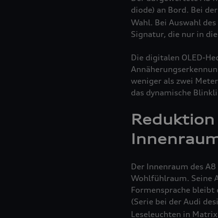
diode) an Bord. Bei de
Wahl. Bei Auswahl des 
Signatur, die nur in d
Die digitalen OLED-He
Annäherungserkennung
weniger als zwei Mete
das dynamische Blinkl
Reduktion 
Innenrau
Der Innenraum des A8 g
Wohlfühlraum. Seine Ar
Formensprache bleibt d
(Serie bei der Audi de
Leseleuchten in Matri