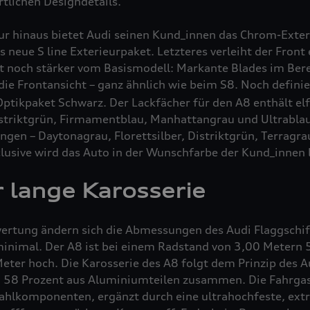
rtlichen Designdetails.
eur hinaus bietet Audi seinen Kund_innen das Chrom-Exte
s neue S line Exterieurpaket. Letzteres verleiht der Fron
t noch stärker vom Basismodell: Markante Blades im Berei
die Frontansicht – ganz ähnlich wie beim S8
. Noch definie
ptikpaket Schwarz. Der Lackfächer für den A8 enthält elf
istriktgrün, Firmamentblau, Manhattangrau und Ultrablau
ngen – Daytonagrau, Florettsilber, Distriktgrün, Terragr
usive wird das Auto in der Wunschfarbe der Kund_innen l
 lange Karosserie
ertung ändern sich die Abmessungen des Audi Flaggschi
inimal. Der A8 ist bei einem Radstand von 3,00 Metern 
eter hoch. Die Karosserie des A8 folgt dem Prinzip des 
 zu 58 Prozent aus Aluminiumteilen zusammen. Die Fahrgas
lkomponenten, ergänzt durch eine ultrahochfeste, ext