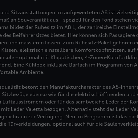
und Sitzausstattungen im aufgewerteten A8 ist vielseit
maß an Souveränität aus – speziell für den Fond stehen vi
mms bildet der Ruhesitz im
A8 L
, der zahlreiche Einstellm
 des Beifahrersitzes bietet. Hier können sich Passagiere 
en und massieren lassen. Zum Ruhesitz-Paket gehören 
Kissen, elektrisch einstellbare Komfortkopfstützen, auf
nsole – optional mit Klapptischen, 4-Zonen-Komfortkli
Fond. Eine Kühlbox inklusive Barfach im Programm von Au
fortable Ambiente.
qualität betont den Manufakturcharakter des A8-Innenrau
r Sitzbezüge ebenso wie für die elektrisch öffnenden und
 Luftausströmern oder für das samtweiche Leder der Ko
 mit Leder Valetta bezogen. Alternativ steht das Leder Va
Cognacbraun zur Verfügung. Neu im Programm ist das nach
die Türverkleidungen, optional auch für die Säulenverkle