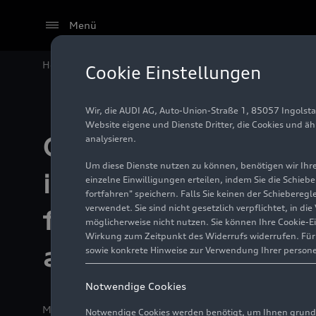
Menü
Home
Modelle
Audi A8
Audi A8
TFSI e
Geschärf
Cookie Einstellungen
Wir, die AUDI AG, Auto-Union-Straße 1, 85057 Ingolst
Website eigene und Dienste Dritter, die Cookies und ä
Geschärftes Desi
analysieren.
Um diese Dienste nutzen zu können, benötigen wir Ihre 
innovative Techno
einzelne Einwilligungen erteilen, indem Sie die Schieb
fortfahren" speichern. Falls Sie keinen der Schiebere
verwendet. Sie sind nicht gesetzlich verpflichtet, in d
für das Flaggschif
möglicherweise nicht nutzen. Sie können Ihre Cookie-E
Wirkung zum Zeitpunkt des Widerrufs widerrufen. Für d
aufgewertete Aud
sowie konkrete Hinweise zur Verwendung Ihrer person
Notwendige Cookies
Medieninformation
02.11.2021
Ingolstadt
Notwendige Cookies werden benötigt, um Ihnen grundl