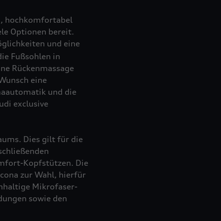
ig, hochkomfortabel
ele Optionen bereit.
öglichkeiten und eine
die Fußsohlen in
eine Rückenmassage
 Wunsch eine
maautomatik und die
di exclusive
ms. Dies gilt für die
 schließenden
mfort-Kopfstützen. Die
lcona zur Wahl, hierfür
haltige Mikrofaser-
idungen sowie den