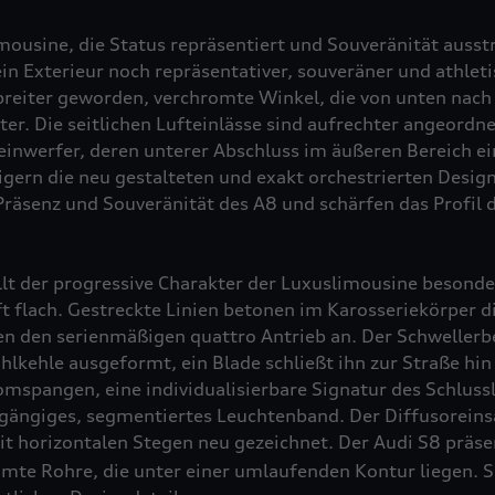
imousine, die Status repräsentiert und Souveränität ausstr
in Exterieur noch repräsentativer, souveräner und athleti
 breiter geworden, verchromte Winkel, die von unten nac
tter. Die seitlichen Lufteinlässe sind aufrechter angeord
einwerfer, deren unterer Abschluss im äußeren Bereich e
igern die neu gestalteten und exakt orchestrierten Desi
Präsenz und Souveränität des A8 und schärfen das Profil 
ällt der progressive Charakter der Luxuslimousine besonde
t flach. Gestreckte Linien betonen im Karosseriekörper d
ten den serienmäßigen
quattro
Antrieb an. Der Schwellerber
hlkehle ausgeformt, ein Blade schließt ihn zur Straße hi
mspangen, eine individualisierbare Signatur des Schlussl
gängiges, segmentiertes Leuchtenband. Der Diffusoreinsa
it horizontalen Stegen neu gezeichnet. Der Audi S8
präsen
ömte Rohre, die unter einer umlaufenden Kontur liegen. Si