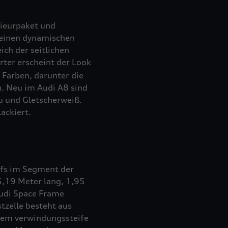
rieurpaket und
t einen dynamischen
ch der seitlichen
rter erscheint der Look
 Farben, darunter die
. Neu im Audi A8 sind
au und Gletscherweiß.
ackiert.
ffs im Segment der
5,19 Meter lang, 1,95
Audi Space Frame
tzelle besteht aus
rem verwindungssteife