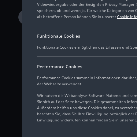
Videowiedergabe oder der Ensighten Privacy Manager 
speichern, ob und wenn ja, für welche Kategorien von 
als betroffene Person können Sie in unserer
Cookie Inf
Download Medieninformation
Funktionale Cookies
Funktionale Cookies ermöglichen das Erfassen und Spe
Digitalisierung des
Umfangreiches Techn
Performance Cookies
A8 L
Horch als Top-
Performance Cookies sammeln Informationen darüber, w
der Webseite verwendet.
Wir nutzen die Webanalyse-Software Matomo und samme
Sie sich auf der Seite bewegen. Die gesammelten Infor
(Ausführliche Textvers
Außerdem helfen uns diese Cookies dabei, zu verstehen
Technologien sorgt Aud
beachten Sie, dass Sie Ihre Einwilligung bezüglich der
Vier Ringe den souverä
Einwilligung widerrufen können finden Sie in unserer
C
heraus. So begeistern
und bilden die Spitze d