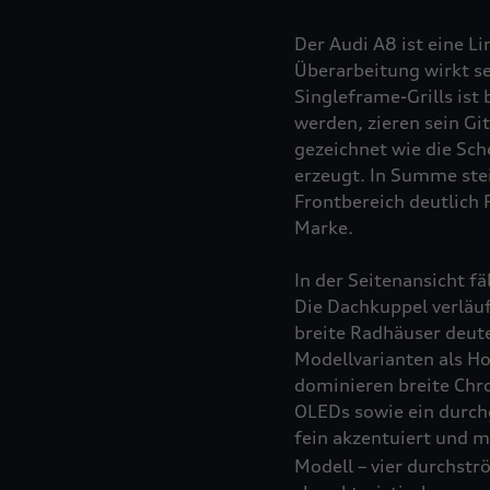
Der Audi A8 ist eine L
Überarbeitung wirkt se
Singleframe-Grills ist
werden, zieren sein Gi
gezeichnet wie die Sch
erzeugt. In Summe ste
Frontbereich deutlich 
Marke.
In der Seitenansicht f
Die Dachkuppel verläuf
breite Radhäuser deu
Modellvarianten als Ho
dominieren breite Chro
OLEDs sowie ein durch
fein akzentuiert und m
Modell – vier durchstr