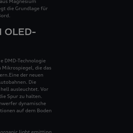
n aus Magnesium
egt die Grundlage für
Bord.
d OLED-
die DMD-Technologie
n Mikrospiegel, die das
uern.Eine der neuen
 Autobahnen. Die
hell ausleuchtet. Vor
die Spur zu halten.
inwerfer dynamische
ktionen auf dem Boden
organic light emitting