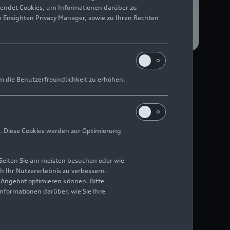
wendet Cookies, um Informationen darüber zu
m Ensighten Privacy Manager, sowie zu Ihren Rechten
m die Benutzerfreundlichkeit zu erhöhen.
rlebnis
. Diese Cookies werden zur Optimierung
Seiten Sie am meisten besuchen oder wie
h Ihr Nutzererlebnis zu verbessern.
eck sowie innovativen
r Angebot optimieren können. Bitte
 A8. Damit arbeiten die
Informationen darüber, wie Sie Ihre
ousine noch stärker
nnovativen Funktionen
 das Flaggschiff der