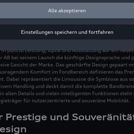
und nutzerorientiertes Erlebnis – egal ob für Passagiere 
Alle akzeptieren
 Audi spielt der A8 seit 1994 als Nachfolger des Audi V8 
Einstellungen speichern und fortfahren
im Segment der Luxuslimousinen. Der Audi A8 ist Sinnbil
e der Marke. Die vierte Generation der Luxuslimousine, d
e in puncto Leistung, Optik und Ausstattung auf ein neues
r A8 bei seinem Launch die künftige Designsprache und p
sive Gesicht der Marke. Das geschärfte Design gepaart mi
ausragendem Komfort im Fondbereich definieren das Pre
t. Dabei repräsentiert die Limousine die Symbiose aus 
ivem Handling und deckt damit die komplette Bandbreite
in allen Details und vielen intelligenten Funktionen steht
ieträger für nutzerzentrierte und souveräne Mobilität.
Prestige und Souveränität
esign