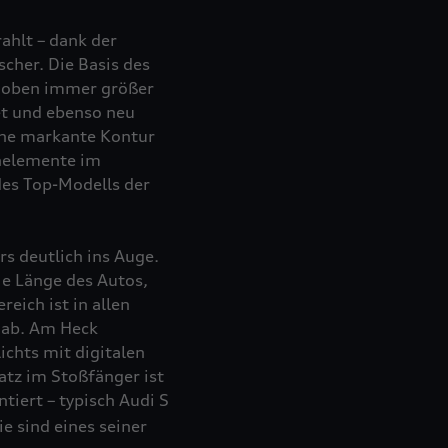
ahlt – dank der
scher. Die Basis des
h oben immer größer
net und ebenso neu
ine markante Kontur
gnelemente im
des Top-Modells der
rs deutlich ins Auge.
ie Länge des Autos,
eich ist in allen
n ab. Am Heck
ichts mit digitalen
tz im Stoßfänger ist
tiert – typisch Audi S
e sind eines seiner