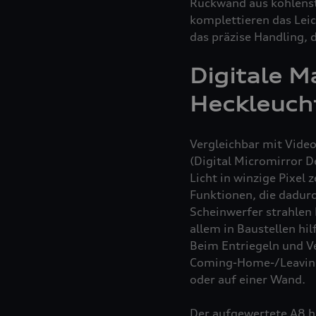
Rückwand aus kohlens
komplettieren das Leic
das präzise Handling, 
Digitale M
Heckleuch
Vergleichbar mit Vide
(Digital Micromirror De
Licht in winzige Pixel 
Funktionen, die dadurc
Scheinwerfer strahlen 
allem in Baustellen hil
Beim Entriegeln und V
Coming-Home-/Leaving-
oder auf einer Wand.
Der aufgewertete A8 h