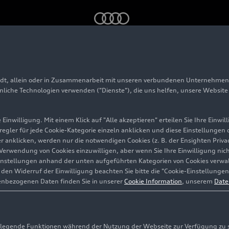
tes Design und innovative Technologien für das Flaggschiff: der
adt, allein oder in Zusammenarbeit mit unseren verbundenen Unternehmen 
hnliche Technologien verwenden ("Dienste"), die uns helfen, unsere Websit
gn und
Einwilligung. Mit einem Klick auf "Alle akzeptieren" erteilen Sie Ihre Einw
logien
eregler für jede Cookie-Kategorie einzeln anklicken und diese Einstellungen
gler anklicken, werden nur die notwendigen Cookies (z. B. der Ensighten Pr
ie Verwendung von Cookies einzuwilligen, aber wenn Sie Ihre Einwilligung ni
f: der
instellungen anhand der unten aufgeführten Kategorien von Cookies verwalt
en Widerruf der Einwilligung beachten Sie bitte die "Cookie-Einstellungen
i A8
enbezogenen Daten finden Sie in unserer
Cookie Information
, unserem
Date
egende Funktionen während der Nutzung der Webseite zur Verfügung zu ste