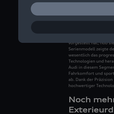
Marke ein zeitgemäßes 
Im Modellportfolio von
Speerspitze der Marke 
Status und das Prestig
vorgestellt hat, hob si
Serienmodell zeigte de
wesentlich das progres
Technologien und her
Audi in diesem Segmen
Fahrkomfort und sport
ab. Dank der Präzision 
hochwertiger Technolog
Noch mehr 
Exterieurd