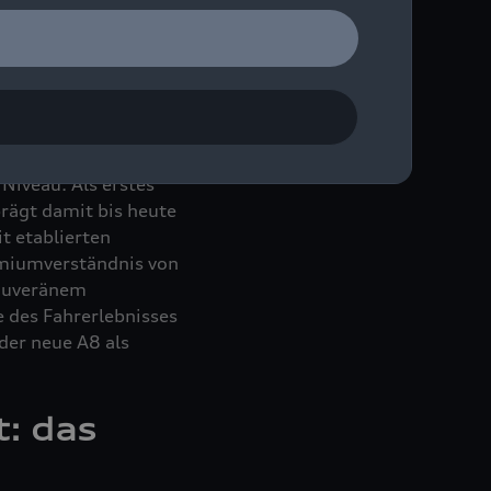
oder Fahrer_innen.
die Rolle der
d und Pionier für den
ie Audi 2017
 Niveau. Als erstes
rägt damit bis heute
t etablierten
miumverständnis von
souveränem
 des Fahrerlebnisses
 der neue A8 als
: das