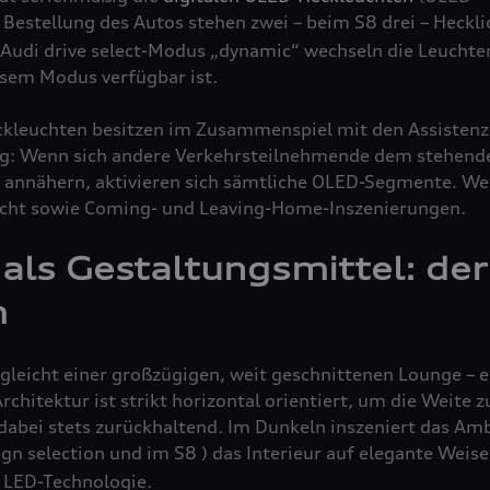
r Bestellung des Autos stehen zwei – beim S8
drei – Heckli
Audi drive select-Modus „dynamic“ wechseln die Leuchten
iesem Modus verfügbar ist.
ckleuchten besitzen im Zusammenspiel mit den Assisten
: Wenn sich andere Verkehrsteilnehmende dem stehende
r annähern, aktivieren sich sämtliche OLED-Segmente. We
icht sowie Coming- und Leaving-Home-Inszenierungen.
als Gestaltungsmittel: der
m
leicht einer großzügigen, weit geschnittenen Lounge – er
chitektur ist strikt horizontal orientiert, um die Weite z
abei stets zurückhaltend. Im Dunkeln inszeniert das Amb
sign selection und im S8
) das Interieur auf elegante Weise
x LED-Technologie.