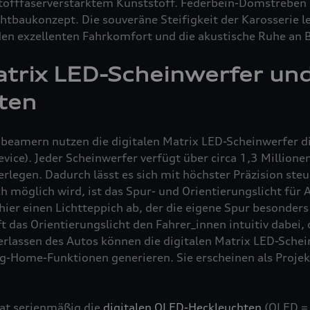
tofffaserverstärktem Kunststoff. Federbein-Domstrebe
htbaukonzept. Die souveräne Steifigkeit der Karosserie l
den exzellenten Fahrkomfort und die akustische Ruhe an 
atrix LED-Scheinwerfer un
ten
obeamern nutzen die digitalen Matrix LED-Scheinwerfer 
vice). Jeder Scheinwerfer verfügt über circa 1,3 Millione
zerlegen. Dadurch lässt es sich mit höchster Präzision ste
h möglich wird, ist das Spur- und Orientierungslicht für
hier einen Lichtteppich ab, der die eigene Spur besonders 
ft das Orientierungslicht den Fahrer_innen intuitiv dabei, 
erlassen des Autos können die digitalen Matrix LED-Sche
Home-Funktionen generieren. Sie erscheinen als Proje
at serienmäßig die
digitalen OLED-Heckleuchten
(OLED = 