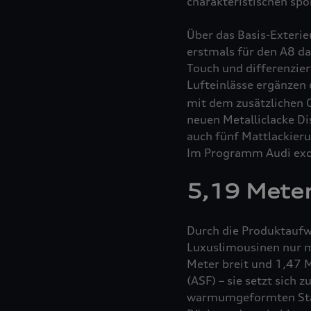
charakteristischen spo
Über das Basis-Exteri
erstmals für den A8 da
Touch und differenzier
Lufteinlässe ergänzen 
mit dem zusätzlichen O
neuen Metalliclacke D
auch fünf Mattlackieru
Im Programm Audi excl
5,19 Meter
Durch die Produktaufw
Luxuslimousinen nur m
Meter breit und 1,47 M
(ASF) – sie setzt sich
warmumgeformten Stah