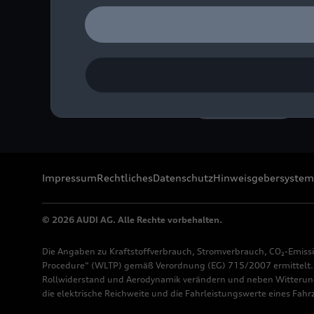
Farbe: Ultrablau
Bild-Nr: A220791 · Copyr
Rechte: Verwendung für 
Download
Impressum
Rechtliches
Datenschutz
Hinweisgebersystem
© 2026 AUDI AG. Alle Rechte vorbehalten.
Die Angaben zu Kraftstoffverbrauch, Stromverbrauch, CO₂-Emiss
Procedure“ (WLTP) gemäß Verordnung (EG) 715/2007 ermittelt. Z
Rollwiderstand und Aerodynamik verändern und neben Witterung
die elektrische Reichweite und die Fahrleistungswerte eines Fah