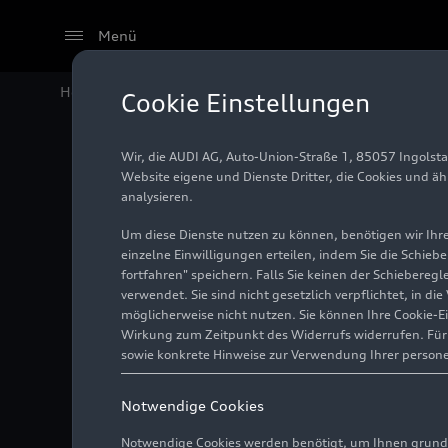
Menü
Home
Audi Media Center
Fotos
Audi S8
Cookie Einstellungen
Wir, die AUDI AG, Auto-Union-Straße 1, 85057 Ingolst
Audi S8
Website eigene und Dienste Dritter, die Cookies und ä
analysieren.
Um diese Dienste nutzen zu können, benötigen wir Ihre 
einzelne Einwilligungen erteilen, indem Sie die Schieb
Foto
04.02.2022
fortfahren" speichern. Falls Sie keinen der Schiebere
verwendet. Sie sind nicht gesetzlich verpflichtet, in d
möglicherweise nicht nutzen. Sie können Ihre Cookie-E
Wirkung zum Zeitpunkt des Widerrufs widerrufen. Für d
sowie konkrete Hinweise zur Verwendung Ihrer person
Notwendige Cookies
Notwendige Cookies werden benötigt, um Ihnen grundl