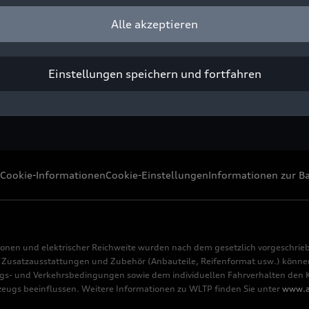
Alle akzeptieren
ight: AUDI AG
Pressezwecke honorarfrei
Einstellungen speichern und fortfahren
Cookie-Informationen
Cookie-Einstellungen
Informationen zur Ba
ionen und elektrischer Reichweite wurden nach dem gesetzlich vorgeschrie
usatzausstattungen und Zubehör (Anbauteile, Reifenformat usw.) können 
s- und Verkehrsbedingungen sowie dem individuellen Fahrverhalten den Kr
rzeugs beeinflussen. Weitere Informationen zu WLTP finden Sie unter
www.a