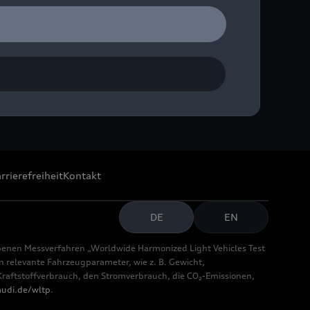
rrierefreiheit
Kontakt
DE
EN
benen Messverfahren „Worldwide Harmonized Light Vehicles Test
relevante Fahrzeugparameter, wie z. B. Gewicht,
aftstoffverbrauch, den Stromverbrauch, die CO₂-Emissionen,
udi.de/wltp
.