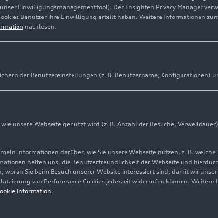
(unser Einwilligungsmanagementtool). Der Ensighten Privacy Manager ver
Cookies Benutzer ihre Einwilligung erteilt haben. Weitere Informationen zu
ormation
nachlesen.
ichern der Benutzereinstellungen (z. B. Benutzername, Konfigurationen) u
ie unsere Webseite genutzt wird (z. B. Anzahl der Besuche, Verweildauer)
ln Informationen darüber, wie Sie unsere Webseite nutzen, z. B. welche 
mationen helfen uns, die Benutzerfreundlichkeit der Webseite und hierdurc
, woran Sie beim Besuch unserer Website interessiert sind, damit wir unse
 Platzierung von Performance Cookies jederzeit widerrufen können. Weitere 
Cookie-Informationen
Cookie-Einstellungen
Informationen zur Ba
ookie Information
.