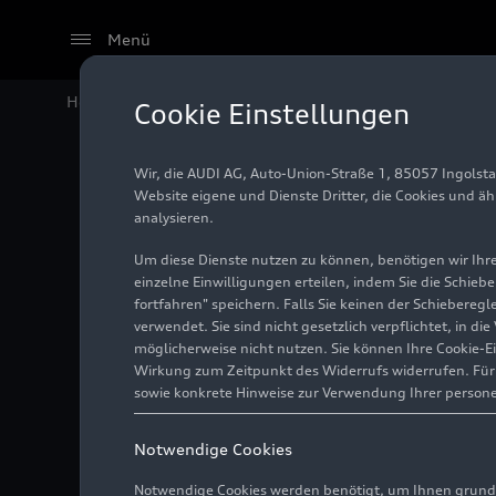
Menü
Home
Audi Media Center
Videos
Audi
A8 L
– Remo
Cookie Einstellungen
Wir, die AUDI AG, Auto-Union-Straße 1, 85057 Ingolst
Website eigene und Dienste Dritter, die Cookies und ä
analysieren.
Um diese Dienste nutzen zu können, benötigen wir Ihre 
einzelne Einwilligungen erteilen, indem Sie die Schieb
fortfahren" speichern. Falls Sie keinen der Schiebere
verwendet. Sie sind nicht gesetzlich verpflichtet, in d
möglicherweise nicht nutzen. Sie können Ihre Cookie-E
Wirkung zum Zeitpunkt des Widerrufs widerrufen. Für d
sowie konkrete Hinweise zur Verwendung Ihrer person
Notwendige Cookies
Notwendige Cookies werden benötigt, um Ihnen grundl