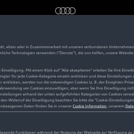
te Parkassistent plus – Animation
adt, allein oder in Zusammenarbeit mit unseren verbundenen Unternehmen 
hnliche Technologien verwenden ("Dienste"), die uns helfen, unsere Websit
Einwilligung. Mit einem Klick auf "Alle akzeptieren" erteilen Sie Ihre Einw
eregler für jede Cookie-Kategorie einzeln anklicken und diese Einstellungen
gler anklicken, werden nur die notwendigen Cookies (z. B. der Ensighten Pr
ie Verwendung von Cookies einzuwilligen, aber wenn Sie Ihre Einwilligung ni
instellungen anhand der unten aufgeführten Kategorien von Cookies verwalt
en Widerruf der Einwilligung beachten Sie bitte die "Cookie-Einstellungen
enbezogenen Daten finden Sie in unserer
Cookie Information
, unserem
Date
egende Funktionen während der Nutzung der Webseite zur Verfügung zu ste