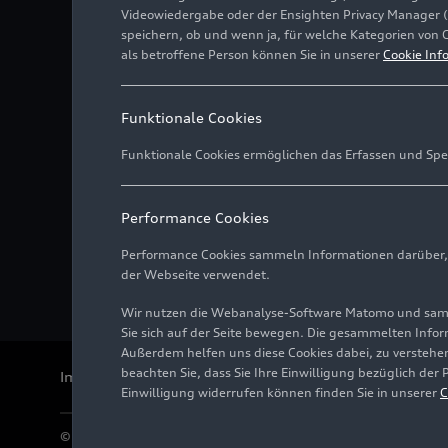
Videowiedergabe oder der Ensighten Privacy Manager 
speichern, ob und wenn ja, für welche Kategorien von 
als betroffene Person können Sie in unserer
Cookie Inf
Funktionale Cookies
Funktionale Cookies ermöglichen das Erfassen und Spe
Performance Cookies
Performance Cookies sammeln Informationen darüber, w
der Webseite verwendet.
Wir nutzen die Webanalyse-Software Matomo und samme
Sie sich auf der Seite bewegen. Die gesammelten Infor
Außerdem helfen uns diese Cookies dabei, zu verstehen
beachten Sie, dass Sie Ihre Einwilligung bezüglich der
Impressum
Rechtliches
Datenschutz
Hinweisgebersystem
Einwilligung widerrufen können finden Sie in unserer
C
© 2026 AUDI AG. Alle Rechte vorbehalten.