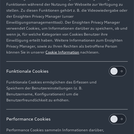
Funktionen während der Nutzung der Webseite zur Verfügung zu
stellen. Zu diesen Funktionen gehört z. B. die Videowiedergabe oder
der Ensighten Privacy Manager (unser
Einwilligungsmanagementtool). Der Ensighten Privacy Manager
Standaufnahme,
verwendet Cookies, um Informationen darüber zu speichern, ob und
Farbe: Ultrablau
wenn ja, für welche Kategorien von Cookies Benutzer ihre
Einwilligung erteilt haben. Weitere Informationen zum Ensighten
Bild-Nr: A220789 · Copyright: AUDI AG
Privacy Manager, sowie zu Ihren Rechten als betroffene Person
können Sie in unserer
Cookie Information
nachlesen.
Rechte: Verwendung für Pressezwecke honorarfrei
Download
Funktionale Cookies
Funktionale Cookies ermöglichen das Erfassen und
Speichern der Benutzereinstellungen (z. B.
Benutzername, Konfigurationen) um die
Benutzerfreundlichkeit zu erhöhen.
Impressum
Rechtliches
Datenschutz
Hinweisgebersystem
Performance Cookies
Cookie-Informationen
Cookie-Einstellungen
Performance Cookies sammeln Informationen darüber,
Informationen zur Barrierefreiheit
Kontakt