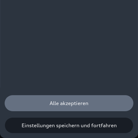
Audi A3 allstreet
TFSI e
Audi A3 Sportback
TFSI e
Weitere Informationen zu unseren e-hybrid
Modellen finden Sie auf unserer Corporate-
Webseite Audi.com:
Neue Technik, neuer
Alle akzeptieren
Name: Plug-in-Hybride heißen Audi e-hybrid
quattro
| audi.com
Einstellungen speichern und fortfahren