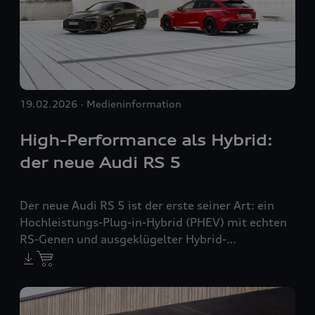
19.02.2026
Medieninformation
High-Performance als Hybrid:
der neue Audi
RS 5
Der neue Audi
RS 5
ist der erste seiner Art: ein
Hochleistungs-Plug-in-Hybrid (PHEV) mit echten
RS-Genen und ausgeklügelter Hybrid-
Technologie. Ob sportliche Kurvenjagd,
ausdauernde Performance auf langen Strecken
oder elektrisches Gleiten durch die Stadt – der
RS 5
meistert jede Situation souverän, agil und