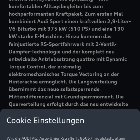
komfortablen Alltagsbegleiter bis zum
hochperformanten Kraftpaket. Zum ersten Mal
kombiniert Audi Sport einen kraftvollen 2,9-Liter-
V6-Biturbo mit 375 kW (510 PS) und eine 130
kW starke E-Maschine
. Hinzu kommen das
feinjustierte RS-Sportfahrwerk mit 2-Ventil-
Dämpfer-Technologie und der komplett neu
entwickelte Antriebsstrang
quattro
mit Dynamic
Torque Control, der erstmalig
elektromechanisches Torque Vectoring an der
Hinterachse ermöglicht. Die Längsverteilung
übernimmt das neue selbstsperrende
Mittendifferenzial mit Grundsperrmoment. Die
Querverteilung erfolgt durch das neu entwickelte
Hinterachsgetriebe, das die Momente blitzschnell
Cookie Einstellungen
und zielgenau zwischen den Hinterrädern verteilt.
Das Resultat: ein außergewöhnlich agiles,
souveränes und müheloses Fahrerlebnis.
Wir, die AUDI AG, Auto-Union-Straße 1, 85057 Ingolstadt, allein