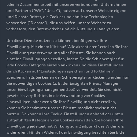
oder in Zusammenarbeit mit unseren verbundenen Unternehmen
und Partnern ("Wir", "Unser"), nutzen auf unserer Website eigene
„Das neue Top-Modell der A5-Baureihe ist unser
und Dienste Dritter, die Cookies und ähnliche Technologien
erster Hochleistungs-Plug-in-Hybrid. Mit unserem
verwenden ("Dienste"), die uns helfen, unsere Website zu
neu entwickelten Antriebsstrang
quattro
mit
verbessern, den Datenverkehr und die Nutzung zu analysieren.
Dynamic Torque Control setzen wir
Um diese Dienste nutzen zu können, benötigen wir Ihre
elektromechanisches Torque Vectoring im
Einwilligung. Mit einem Klick auf "Alle akzeptieren" erteilen Sie Ihre
Hinterachsgetriebe weltweit erstmals in
Einwilligung zur Verwendung aller Dienste. Sie können auch
Großserie ein. Das technisch ausgefeilte
einzelne Einwilligungen erteilen, indem Sie die Schieberegler für
Zusammenspiel von Verbrenner- und
jede Cookie-Kategorie einzeln anklicken und diese Einstellungen
durch Klicken auf "Einstellungen speichern und fortfahren"
Elektroantrieb vereint Performance und Effizienz
speichern. Falls Sie keinen der Schieberegler anklicken, werden nur
wie nie zuvor bei Audi. Kundinnen und Kunden
die notwendigen Cookies (z. B. der Ensighten Privacy Manager,
erleben so beides: maximale Sportlichkeit und
unser Einwilligungsmanagementtool) verwendet. Sie sind nicht
Komfort im Alltag“, erklärt Audi CEO Gernot
gesetzlich verpflichtet, in die Verwendung von Cookies
Döllner. Rolf Michl, Geschäftsführer der Audi
einzuwilligen, aber wenn Sie Ihre Einwilligung nicht erteilen,
können Sie bestimmte unserer Dienste möglicherweise nicht
Sport GmbH, ergänzt: „Der
RS 5
mit seinem
nutzen. Sie können Ihre Cookie-Einstellungen anhand der unten
innovativen Antriebskonzept markiert den Beginn
aufgeführten Kategorien von Cookies verwalten. Sie können Ihre
eines neuen Zeitalters der RS-Modelle. Dabei
Einwilligung jederzeit mit Wirkung zum Zeitpunkt des Widerrufs
bringen wir die von unseren Kunden geschätzten
widerrufen. Für den Widerruf der Einwilligung beachten Sie bitte