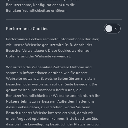
Scheinwerfer
mit ihrer
digitalen Tagfahrlicht-
Benutzername, Konfigurationen) um die
Signatur im stilisierten Zielflaggen-Design
Benutzerfreundlichkeit zu erhöhen.
markante Akzente und sorgen für einen
eindrucksvollen Auftritt.
Performance Cookies
Mit seiner Premiere als High-Performance-PHEV
Performance Cookies sammeln Informationen darüber,
kommt erstmals in einem RS-Modell ein
wie unsere Webseite genutzt wird (z. B. Anzahl der
Besuche, Verweildauer). Diese Cookies werden zur
elektrifizierter und modular aufgebauter
Optimierung der Webseite verwendet.
Triebstrang zum Einsatz. Kernkomponenten sind
das umfangreich weiterentwickelte
2,9-Liter-V6-
Wir nutzen die Webanalyse-Software Matomo und
TFSI-Biturbo-Aggregat
, die 130 kW
starke E-
sammeln Informationen darüber, wie Sie unsere
Webseite nutzen, z. B. welche Seiten Sie am meisten
Maschine
, das
hybridische Achtganggetriebe
besuchen oder wie Sie sich auf der Seite bewegen. Die
sowie das
komplett neu entwickelte
gesammelten Informationen helfen uns, die
Hinterachsgetriebe mit elektromechanischem
Benutzerfreundlichkeit der Webseite und hierdurch Ihr
Torque Vectoring als Weltneuheit in Großserie:
Nutzererlebnis zu verbessern. Außerdem helfen uns
quattro
mit Dynamic Torque Control
. Durch das
diese Cookies dabei, zu verstehen, woran Sie beim
Besuch unserer Website interessiert sind, damit wir
intelligente Zusammenspiel von Aktuator,
unser Angebot optimieren können. Bitte beachten Sie,
Überlagerungsgetriebe und Differenzial verteilt
dass Sie Ihre Einwilligung bezüglich der Platzierung von
das Torque Vectoring die Antriebsmomente je