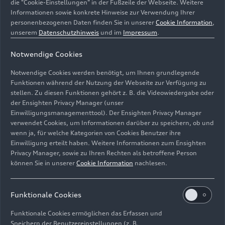
Fahreigenschaften mit innovativen Technologien
die "Cookie-Einstellungen" in der Fußzeile der Webseite. Weitere
Informationen sowie konkrete Hinweise zur Verwendung Ihrer
auf ein neues Fahrdynamiklevel und verbessern
personenbezogenen Daten finden Sie in unserer
Cookie Information
,
zudem die Alltagstauglichkeit mit elektrischer
unserem
Datenschutzhinweis
und im
Impressum
.
Reichweite. Ein echtes RS-Fahrerlebnis, neu
interpretiert.“
Notwendige Cookies
Notwendige Cookies werden benötigt, um Ihnen grundlegende
Der Audi
RS 5
bringt die Faszination Rennsport
Funktionen während der Nutzung der Webseite zur Verfügung zu
auf die Straße. Mit
rund neun Zentimetern mehr
stellen. Zu diesen Funktionen gehört z. B. die Videowiedergabe oder
Breite
vorn und hinten im Vergleich zum Audi A5
der Ensighten Privacy Manager (unser
Grundmodell sowie ausgestellten Radhäusern
Einwilligungsmanagementtool). Der Ensighten Privacy Manager
steht er selbstbewusst auf der Straße. An der
verwendet Cookies, um Informationen darüber zu speichern, ob und
wenn ja, für welche Kategorien von Cookies Benutzer ihre
Front dominiert der
dreidimensionale
Einwilligung erteilt haben. Weitere Informationen zum Ensighten
Singleframe mit Wabengitter
, flankiert von
Air
Privacy Manager, sowie zu Ihren Rechten als betroffene Person
Curtains
, die den Luftstrom optimal lenken. Am
können Sie in unserer
Cookie Information
nachlesen.
Heck bilden der
aerodynamisch gestaltete
Diffusor
und die
ovalen, matten Endrohre
Funktionale Cookies
der RS-Sportabgasanlage
einen kraftvollen
Abschluss. Sowohl tagsüber als auch nachts
Funktionale Cookies ermöglichen das Erfassen und
setzen die
abgedunkelten
Matrix LED-
Speichern der Benutzereinstellungen (z. B.