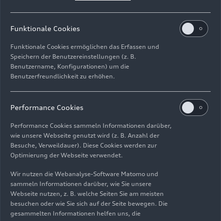
Funktionale Cookies
Technische Daten
Funktionale Cookies ermöglichen das Erfassen und
Speichern der Benutzereinstellungen (z. B.
Benutzername, Konfigurationen) um die
TDI S tronic (150 kW)
Benutzerfreundlichkeit zu erhöhen.
Kraftstoffverbrauch kombiniert in l/100 km: 5,6 - 4,9;
CO
-Emission kombiniert in g/km: 148 – 127; CO
-Klasse:
2
2
Performance Cookies
E - D
Performance Cookies sammeln Informationen darüber,
Datenblatt
wie unsere Webseite genutzt wird (z. B. Anzahl der
Besuche, Verweildauer). Diese Cookies werden zur
Optimierung der Webseite verwendet.
Download
Wir nutzen die Webanalyse-Software Matomo und
In den Warenkorb
sammeln Informationen darüber, wie Sie unsere
Webseite nutzen, z. B. welche Seiten Sie am meisten
besuchen oder wie Sie sich auf der Seite bewegen. Die
gesammelten Informationen helfen uns, die
TDI
quattro
S tronic (150 kW)