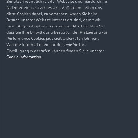
Benutzerfreundlichkeit der Webseite und hierdurch Ihr
Kraftstoffverbrauch kombiniert in l/100 km: 5,9 – 5,2;
Nutzererlebnis zu verbessern. Außerdem helfen uns
diese Cookies dabei, zu verstehen, woran Sie beim
CO
-Emission kombiniert in g/km: 155 – 137; CO
-Klasse:
2
2
Besuch unserer Website interessiert sind, damit wir
E
unser Angebot optimieren können. Bitte beachten Sie,
dass Sie Ihre Einwilligung bezüglich der Platzierung von
Datenblatt
Performance Cookies jederzeit widerrufen können.
Weitere Informationen darüber, wie Sie Ihre
Download
Einwilligung widerrufen können finden Sie in unserer
Cookie Information
.
In den Warenkorb
TFSI S tronic (110 kW)
Kraftstoffverbrauch kombiniert in l/100 km: 7,7 – 6,7;
CO
-Emission kombiniert in g/km: 176 – 153; CO
-Klasse:
2
2
F - E
Datenblatt
Download