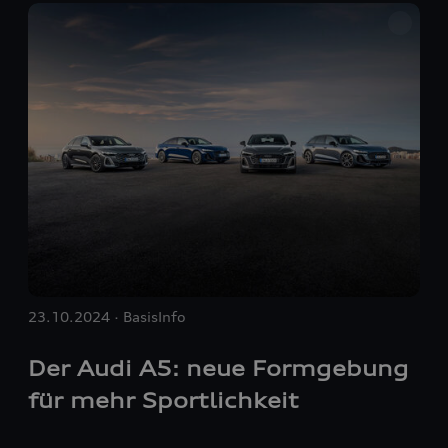
Kundinnen und Kunden profitieren von mehr
Komfort und technischen Innovationen für die
tägliche Mobilität. Die neue Generation der HV-
Batterien hat eine um rund 45 Prozent erhöhte
Kapazität. Zudem trägt die gesteigerte
Rekuperationsleistung zu einer elektrischen
Reichweite von bis zu 110 Kilometern bei.
23.10.2024
BasisInfo
Der Audi A5: neue Formgebung
für mehr Sportlichkeit