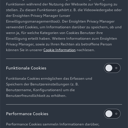
Funktionen während der Nutzung der Webseite zur Verfügung zu
stellen. Zu diesen Funktionen gehört z. B. die Videowiedergabe oder
der Ensighten Privacy Manager (unser
Einwilligungsmanagementtool). Der Ensighten Privacy Manager
Fahraufnahme,
verwendet Cookies, um Informationen darüber zu speichern, ob und
Farbe: Magnetgrau
wenn ja, für welche Kategorien von Cookies Benutzer ihre
Einwilligung erteilt haben. Weitere Informationen zum Ensighten
Bild-Nr: A244456 · Copyright: AUDI AG
Privacy Manager, sowie zu Ihren Rechten als betroffene Person
können Sie in unserer
Cookie Information
nachlesen.
Rechte: Verwendung für Pressezwecke honorarfrei
Download
Funktionale Cookies
Funktionale Cookies ermöglichen das Erfassen und
Speichern der Benutzereinstellungen (z. B.
Benutzername, Konfigurationen) um die
Benutzerfreundlichkeit zu erhöhen.
Impressum
Rechtliches
Datenschutz
Hinweisgebersystem
Performance Cookies
Cookie-Informationen
Cookie-Einstellungen
Performance Cookies sammeln Informationen darüber,
Informationen zur Barrierefreiheit
Kontakt