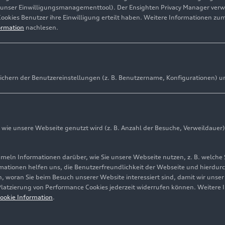
(unser Einwilligungsmanagementtool). Der Ensighten Privacy Manager ver
Cookies Benutzer ihre Einwilligung erteilt haben. Weitere Informationen zu
ormation
nachlesen.
ichern der Benutzereinstellungen (z. B. Benutzername, Konfigurationen) u
ie unsere Webseite genutzt wird (z. B. Anzahl der Besuche, Verweildauer)
ln Informationen darüber, wie Sie unsere Webseite nutzen, z. B. welche 
mationen helfen uns, die Benutzerfreundlichkeit der Webseite und hierdurc
, woran Sie beim Besuch unserer Website interessiert sind, damit wir unse
 Platzierung von Performance Cookies jederzeit widerrufen können. Weitere 
Cookie-Informationen
Cookie-Einstellungen
Informationen zur Ba
ookie Information
.