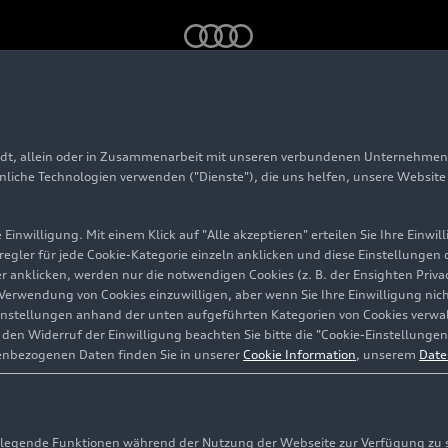
ne – Footage (dynamisch)
adt, allein oder in Zusammenarbeit mit unseren verbundenen Unternehmen 
hnliche Technologien verwenden ("Dienste"), die uns helfen, unsere Websit
Einwilligung. Mit einem Klick auf "Alle akzeptieren" erteilen Sie Ihre Einw
eregler für jede Cookie-Kategorie einzeln anklicken und diese Einstellungen
gler anklicken, werden nur die notwendigen Cookies (z. B. der Ensighten Pr
ie Verwendung von Cookies einzuwilligen, aber wenn Sie Ihre Einwilligung ni
instellungen anhand der unten aufgeführten Kategorien von Cookies verwalt
en Widerruf der Einwilligung beachten Sie bitte die "Cookie-Einstellungen
enbezogenen Daten finden Sie in unserer
Cookie Information
, unserem
Date
egende Funktionen während der Nutzung der Webseite zur Verfügung zu ste