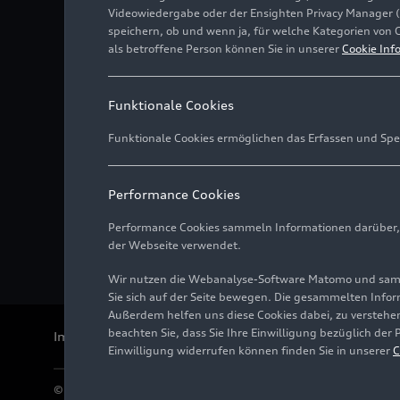
Videowiedergabe oder der Ensighten Privacy Manager 
speichern, ob und wenn ja, für welche Kategorien von 
als betroffene Person können Sie in unserer
Cookie Inf
Funktionale Cookies
Funktionale Cookies ermöglichen das Erfassen und Spe
Performance Cookies
Performance Cookies sammeln Informationen darüber, w
der Webseite verwendet.
Wir nutzen die Webanalyse-Software Matomo und samme
Sie sich auf der Seite bewegen. Die gesammelten Infor
Außerdem helfen uns diese Cookies dabei, zu verstehen
beachten Sie, dass Sie Ihre Einwilligung bezüglich der
Impressum
Rechtliches
Datenschutz
Hinweisgebersystem
Einwilligung widerrufen können finden Sie in unserer
C
© 2026 AUDI AG. Alle Rechte vorbehalten.