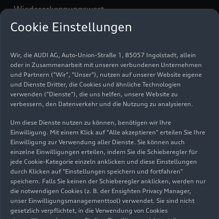
Wiedererkennungswert.
Cookie Einstellungen
Das Heck vermittelt eine Mischung aus
sportlicher Eleganz und satter Kraft. Die cleane
Architektur in Verbindung mit dem
Wir, die AUDI AG, Auto-Union-Straße 1, 85057 Ingolstadt, allein
oder in Zusammenarbeit mit unseren verbundenen Unternehmen
durchgehenden und dreidimensionalen
und Partnern ("Wir", "Unser"), nutzen auf unserer Website eigene
Leuchtenband verleiht dem neuen A6
e-tron
und Dienste Dritter, die Cookies und ähnliche Technologien
Klarheit und Souveränität. Eine markante
verwenden ("Dienste"), die uns helfen, unsere Website zu
Spoilerkante schließt beim Sportback das Heck
verbessern, den Datenverkehr und die Nutzung zu analysieren.
ab. Die sportliche und dynamische Heckanmutung
Um diese Dienste nutzen zu können, benötigen wir Ihre
wird durch den prägnanten Heckdiffusor
Einwilligung. Mit einem Klick auf "Alle akzeptieren" erteilen Sie Ihre
nochmals betont.
Einwilligung zur Verwendung aller Dienste. Sie können auch
einzelne Einwilligungen erteilen, indem Sie die Schieberegler für
Mit einer Länge von 4.928 Millimetern, einer
jede Cookie-Kategorie einzeln anklicken und diese Einstellungen
durch Klicken auf "Einstellungen speichern und fortfahren"
Breite von 2137 Millimetern (mit Spiegel) sowie
speichern. Falls Sie keinen der Schieberegler anklicken, werden nur
einer Höhe von 1527 Millimetern beim Avant und
die notwendigen Cookies (z. B. der Ensighten Privacy Manager,
1487 Millimetern beim Sportback bietet der A6
unser Einwilligungsmanagementtool) verwendet. Sie sind nicht
e-tron
ein Höchstmaß an Platz, Komfort und
gesetzlich verpflichtet, in die Verwendung von Cookies