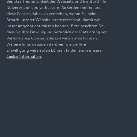
Benutzerfreundlichkeit der Webseite und hierdurch Ihr
Mittelklasse einzuordnen.
Nutzererlebnis zu verbessern. Außerdem helfen uns
diese Cookies dabei, zu verstehen, woran Sie beim
Legendär ist der c
-Wert des Audi 100 der dritten
Besuch unserer Website interessiert sind, damit wir
w
unser Angebot optimieren können. Bitte beachten Sie,
Generation, seinerzeit „Aerodynamik-Weltmeister
dass Sie Ihre Einwilligung bezüglich der Platzierung von
aller Klassen“ genannt: Mit einem c
-Wert von
w
Performance Cookies jederzeit widerrufen können.
0,30 deklassierte Audi schon 1982 seine
Weitere Informationen darüber, wie Sie Ihre
Wettbewerber – und tat dies für viele Jahre.
Nun
Einwilligung widerrufen können finden Sie in unserer
Cookie Information
.
schreibt der Audi A6
e-tron
ein neues Kapitel
dieser Erfolgsgeschichte.
Sportliches Design und
Aerodynamik sind bei Audi kein Widerspruch:
Eine optimale Grundabstimmung und zahlreiche
Detailoptimierungen zahlen auf eine sehr gute
Aerodynamik ein und sorgen für einen
außergewöhnlich geringen c
w
-Wert von 0,21
beim Sportback, welcher damit in puncto
Aerodynamik der beste Audi aller Zeiten ist und
das beste Fahrzeug im gesamten VW-Konzern.
Auch der Avant erreicht mit seinem c
w
-Wert von