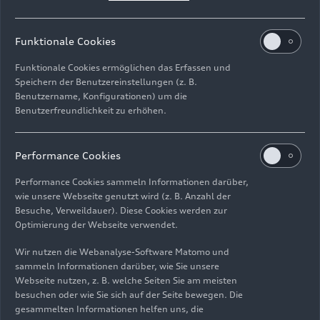
Mythosschwarz Metallic wählbar. Sie
unterstreichen das kraftvolle und progressive
Funktionale Cookies
Design des Exterieurs. Mit Plasmablau Metallic
und Malpeloblau Metallic stehen darüber hinaus
Funktionale Cookies ermöglichen das Erfassen und
zwei Blaufarbtöne zur Verfügung. Daytonagrau
Speichern der Benutzereinstellungen (z. B.
Benutzername, Konfigurationen) um die
Perleffekt und Siambeige Metallic sind exklusiv
Benutzerfreundlichkeit zu erhöhen.
der Variante S line und dem S-Modell
vorbehalten.
Performance Cookies
Best in Class:
Performance Cookies sammeln Informationen darüber,
Hervorragende
wie unsere Webseite genutzt wird (z. B. Anzahl der
Besuche, Verweildauer). Diese Cookies werden zur
Aerodynamik
Optimierung der Webseite verwendet.
Wir nutzen die Webanalyse-Software Matomo und
Aerodynamik ist ein wesentlicher Baustein der
sammeln Informationen darüber, wie Sie unsere
langen Erfolgsgeschichte von Audi. Auch die
Webseite nutzen, z. B. welche Seiten Sie am meisten
besuchen oder wie Sie sich auf der Seite bewegen. Die
Aerodynamik-Helden der Vergangenheit wie der
gesammelten Informationen helfen uns, die
Audi 100 (C3) und der Audi 80 (B3) sind in der