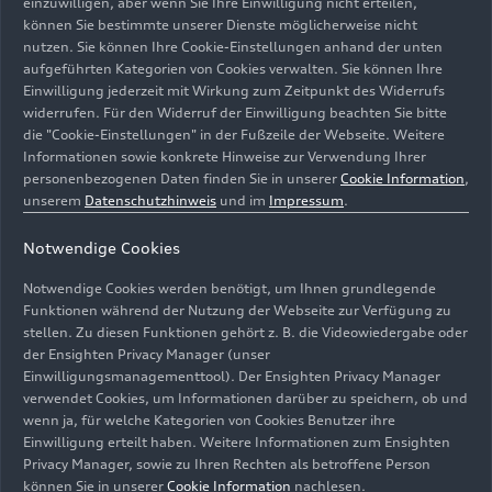
einzuwilligen, aber wenn Sie Ihre Einwilligung nicht erteilen,
Alltagstauglichkeit. Der Radstand beträgt 2.946
können Sie bestimmte unserer Dienste möglicherweise nicht
Millimeter.
nutzen. Sie können Ihre Cookie-Einstellungen anhand der unten
aufgeführten Kategorien von Cookies verwalten. Sie können Ihre
Serienmäßig startet der Audi A6
e-tron
in der
Einwilligung jederzeit mit Wirkung zum Zeitpunkt des Widerrufs
Basis auf 19 Zoll großen Fünf-Arm-Dynamik-
widerrufen. Für den Widerruf der Einwilligung beachten Sie bitte
die "Cookie-Einstellungen" in der Fußzeile der Webseite. Weitere
Rädern, die als Aero-Räder ausgeführt sind, und
Informationen sowie konkrete Hinweise zur Verwendung Ihrer
in der S line mit dem 20 Zoll großen Rad „Fünf-
personenbezogenen Daten finden Sie in unserer
Cookie Information
,
Speichen-Tripod“ in Graphitgrau. Der S6
unserem
Datenschutzhinweis
und im
Impressum
.
e-tron
startet mit 20 Zoll. Optional sind höchst
attraktive Räder bis 21 Zoll verfügbar. Insgesamt
Notwendige Cookies
stehen neun verschiedene Designs – von sportlich
Notwendige Cookies werden benötigt, um Ihnen grundlegende
bis elegant – zur Auswahl; sechs davon kommen
Funktionen während der Nutzung der Webseite zur Verfügung zu
von Audi Sport.
stellen. Zu diesen Funktionen gehört z. B. die Videowiedergabe oder
der Ensighten Privacy Manager (unser
Einwilligungsmanagementtool). Der Ensighten Privacy Manager
Das Exterieur des Audi A6
e-tron
gliedert sich in
verwendet Cookies, um Informationen darüber zu speichern, ob und
die Varianten Basis, S line und das S-Modell. Zum
wenn ja, für welche Kategorien von Cookies Benutzer ihre
Marktstart sind bis zu acht Außenfarben inklusive
Einwilligung erteilt haben. Weitere Informationen zum Ensighten
der Serienfarbe Magnetgrau Uni sowie
Privacy Manager, sowie zu Ihren Rechten als betroffene Person
Gletscherweiß Metallic, Taifungrau Metallic und
können Sie in unserer
Cookie Information
nachlesen.